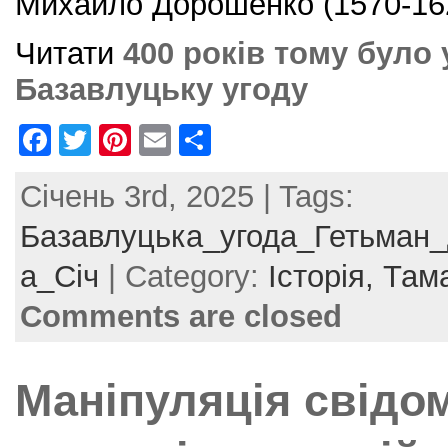
Михайло Дорошенко (1570-16
Читати
400 років тому було
Базавлуцьку угоду
F
T
Pi
E
S
a
w
nt
m
h
Січень 3rd, 2025 | Tags:
c
itt
er
ai
ar
e
er
e
l
e
Базавлуцька_угода_Гетьман
b
st
а_Січ
| Category:
Історія,
Там
o
Comments are closed
o
k
Маніпуляція свідо