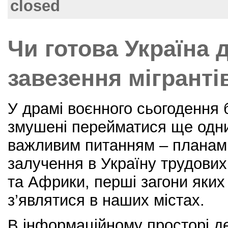
closed
o
k
Чи готова Україна 
завезення мігранті
У драмі воєнного сьогодення б
змушені перейматися ще одн
важливим питанням – планам
залучення в Україну трудових м
та Африки, перші загони яких
з’являтися в наших містах.
В інформаційному просторі д