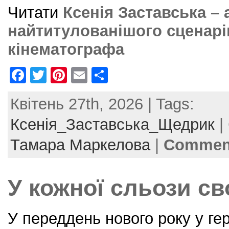
Читати
Ксенія Заставська – 
найтитулованішого сценарі
кінематографа
F
T
Pi
E
S
a
w
nt
m
h
Квітень 27th, 2026 | Tags:
c
itt
er
ai
ar
e
er
e
l
e
Ксенія_Заставська_Щедрик
|
b
st
Тамара Маркелова
|
Comment
o
o
У кожної сльози св
k
У переддень нового року у ге