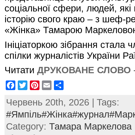
соціальної сфери, людей, які
історію свого краю – з шеф-
«Жінка» Тамарою Маркелово
Ініціаторкою зібрання стала 
спілки журналістів України Ра
Читати
ДРУКОВАНЕ СЛОВО 
F
T
Pi
E
S
a
w
nt
m
h
Червень 20th, 2026 | Tags:
c
itt
er
ai
ar
e
er
e
l
e
#Ямпіль#Жінка#журнал#Марк
b
st
Category:
Тамара Маркелова
o