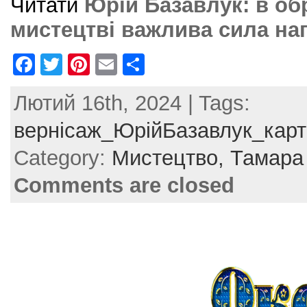
Читати
Юрій Базавлук: в о
мистецтві важлива сила н
F
T
Pi
E
S
a
w
nt
m
h
Лютий 16th, 2024 | Tags:
c
itt
er
ai
ar
e
er
e
l
e
вернісаж_ЮрійБазавлук_кар
b
st
Category:
Мистецтво,
Тамара
o
Comments are closed
o
k