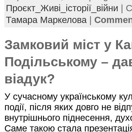
e
er
e
l
e
Проєкт_Живі_історії_війни
| C
b
st
Тамара Маркелова
|
Comment
o
o
Замковий міст у Ка
k
Подільському – д
віадук?
У сучасному українському кул
події, після яких довго не від
внутрішнього піднесення, дух
Саме такою стала презентація