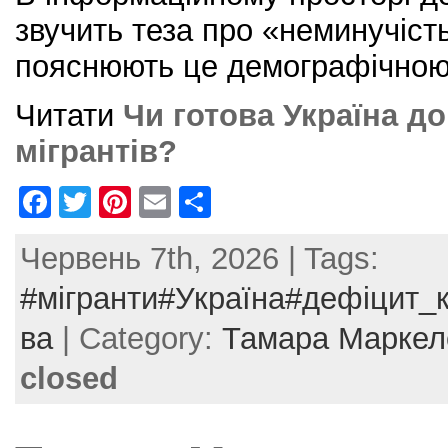
звучить теза про «неминучіст
пояснюють це демографічною
Читати
Чи готова Україна д
мігрантів?
F
T
Pi
E
S
a
w
nt
m
h
Червень 7th, 2026 | Tags:
c
itt
er
ai
ar
e
er
e
l
e
#мігранти#Україна#дефіцит_
b
st
ва
| Category:
Тамара Маркел
o
closed
o
k