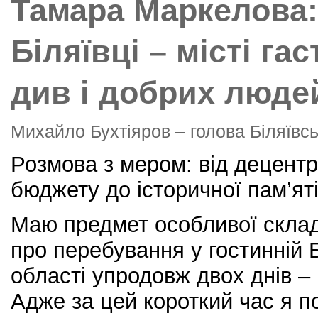
Тамара Маркелова:
Біляївці – місті га
див і добрих люде
Михайло Бухтіяров – голова Біляївсь
Розмова з мером: від децентра
бюджету до історичної пам’яті
Маю предмет особливої складн
про перебування у гостинній Б
області упродовж двох днів – 
Адже за цей короткий час я п