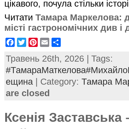
цікавого, почула стільки історі
Читати
Тамара Маркелова: дв
місті гастрономічних див і
F
T
Pi
E
S
a
w
nt
m
h
Травень 26th, 2026 | Tags:
c
itt
er
ai
ar
e
er
e
l
e
#ТамараМаткелова#МихайлоБ
b
st
ещина
| Category:
Тамара Ма
o
are closed
o
k
Ксенія Заставська 