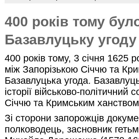
o
k
400 років тому бул
Базавлуцьку угоду
400 років тому, 3 січня 1625 
між Запорізькою Січчю та Кр
Базавлуцька угода. Базавлуць
історії військово-політичний 
Січчю та Кримським ханством
Зі сторони запорожців докуме
полководець, засновник гетьм