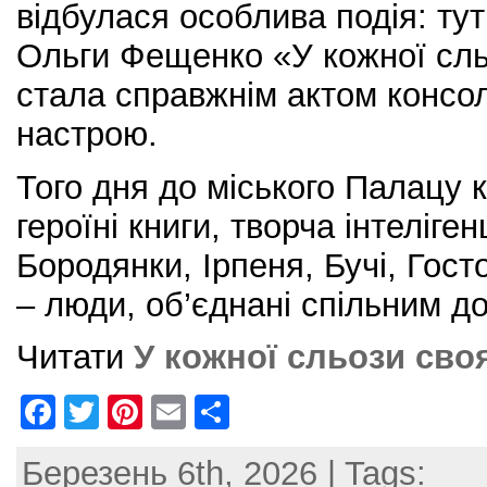
відбулася особлива подія: ту
Ольги Фещенко «У кожної сльо
стала справжнім актом консолі
настрою.
Того дня до міського Палацу к
героїні книги, творча інтеліге
Бородянки, Ірпеня, Бучі, Гос
– люди, об’єднані спільним до
Читати
У кожної сльози своя
F
T
Pi
E
S
a
w
nt
m
h
Березень 6th, 2026 | Tags:
c
itt
er
ai
ar