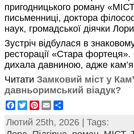
пригодницького роману «МІСТ
письменниці, доктора філософі
наук, громадської діячки Лори 
Зустріч відбулася в знаковому
ресторації «Стара фортеця»
дихала давниною, адже кам’ян
Читати
Замковий міст у Кам
давньоримський віадук?
F
T
Pi
E
S
a
w
nt
m
h
Лютий 25th, 2026 | Tags:
c
itt
er
ai
ar
e
er
e
l
e