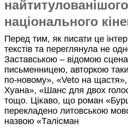
найтитулованішого
національного кін
Перед тим, як писати це інте
текстів та переглянула не одн
Заставською – відомою сцена
письменницею, авторкою таки
по-новому», «Veto на щастя»
Хуана», «Шанс для двох голо
тощо. Цікаво, що роман «Бур
перекладено литовською мово
назвою «Талісман