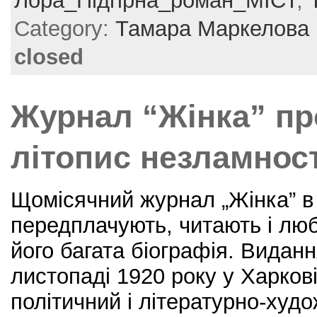
Лора_Підгірна_роман_МІСТ
,
b
st
Category:
Тамара Маркелова
o
closed
o
k
Журнал “Жінка” п
літопис незламност
Щомісячний журнал „Жінка” в 
передплачують, читають і люб
його багата біографія. Видан
листопаді 1920 року у Харков
політичний і літературно-худо