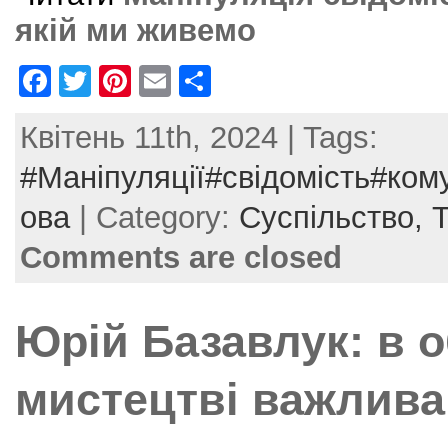
якій ми живемо
F
T
Pi
E
S
a
w
nt
m
h
Квітень 11th, 2024 | Tags:
c
itt
er
ai
ar
e
er
e
l
e
#Маніпуляції#свідомість#ком
b
st
ова
| Category:
Суспільство,
o
Comments are closed
o
k
Юрій Базавлук: в 
мистецтві важлива