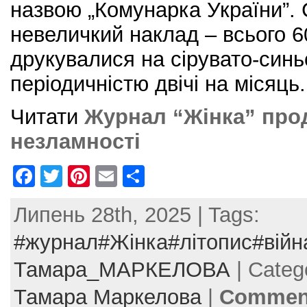
назвою „Комунарка України”. 
невеличкий наклад – всього 60
друкувалися на сірувато-синь
періодичністю двічі на місяць
Читати
Журнал “Жінка” про
незламності
F
T
Pi
E
S
a
w
nt
m
h
Липень 28th, 2025 | Tags:
c
itt
er
ai
ar
e
er
e
l
e
#журнал#Жінка#літопис#війн
b
st
Тамара_МАРКЕЛОВА
| Categ
o
Тамара Маркелова
|
Comment