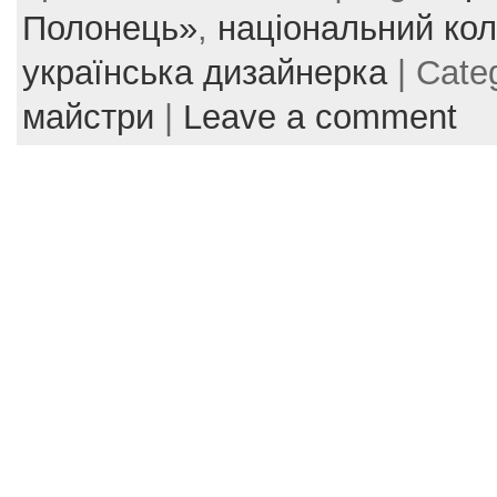
e
er
e
l
e
Полонець»
,
національний кол
b
st
українська дизайнерка
| Cate
o
майстри
|
Leave a comment
o
k