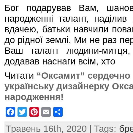
Бог подарував Вам, шанов
народженні талант, наділи
вдачею, батьки навчили пова
до рідної землі. Ми не раз пе
Ваш талант людини-митця, 
додавав наснаги всім, хто
Читати
“Оксамит” сердечно 
українську дизайнерку Окс
народження!
F
T
Pi
E
S
a
w
nt
m
h
Травень 16th, 2020 | Tags:
бр
c
itt
er
ai
ar