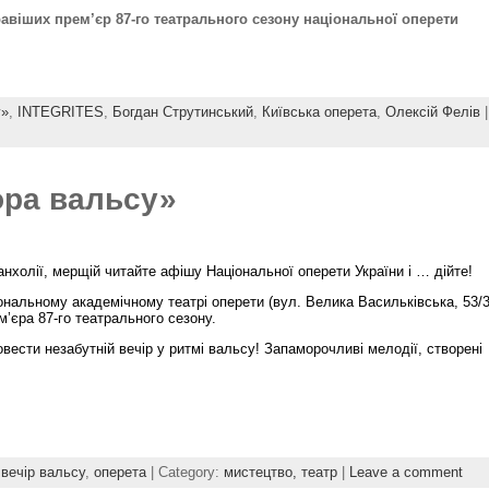
равіших прем’єр 87-го театрального сезону національної оперети
у»
,
INTEGRITES
,
Богдан Струтинський
,
Київська оперета
,
Олексій Фелів
|
ора вальсу»
анхолії, мерщій читайте афішу Національної оперети України і … дійте!
ональному академічному театрі оперети (вул. Велика Васильківська, 53/3
м’єра 87-го театрального сезону.
вести незабутній вечір у ритмі вальсу! Запаморочливі мелодії, створені
,
вечір вальсу
,
оперета
| Category:
мистецтво,
театр
|
Leave a comment