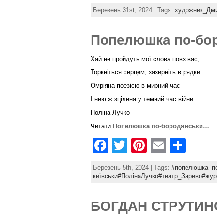
a
w
nt
m
h
Березень 31st, 2024 | Tags:
художник_Дми
c
itt
er
ai
ar
e
er
e
l
e
Попелюшка по-бо
b
st
Хай не пройдуть мої слова повз вас,
o
Торкніться серцем, зазирніть в рядки,
o
Омріяна поезією в мирний час
k
І нею ж зцілена у темний час війни…
Поліна Лучко
Читати
Попелюшка по-бородянськи…
F
T
Pi
E
S
a
w
nt
m
h
Березень 5th, 2024 | Tags:
#попелюшка_по
c
itt
er
ai
ar
київськи#ПолінаЛучко#театр_Зарево#жу
e
er
e
l
e
БОГДАН СТРУТИНСЬК
b
st