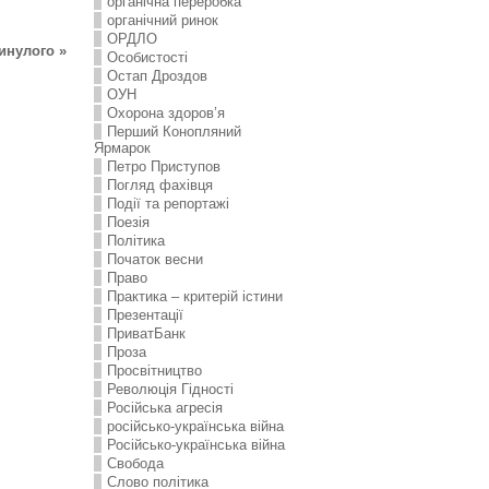
органічна переробка
органічний ринок
ОРДЛО
инулого »
Особистості
Остап Дроздов
ОУН
Охорона здоров’я
Перший Конопляний
Ярмарок
Петро Приступов
Погляд фахівця
Події та репортажі
Поезія
Політика
Початок весни
Право
Практика – критерій істини
Презентації
ПриватБанк
Проза
Просвітництво
Революція Гідності
Російська агресія
російсько-українська війна
Російсько-українська війна
Свобода
Слово політика