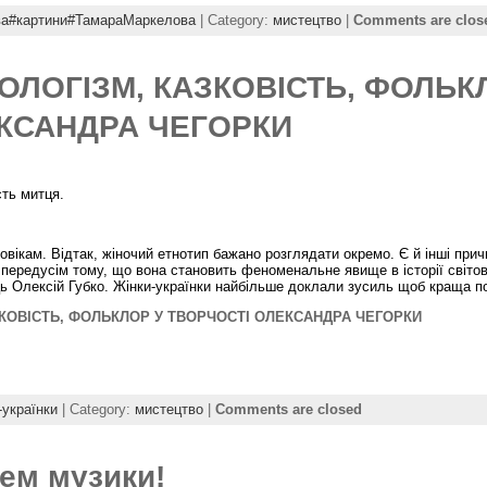
ва#картини#ТамараМаркелова
| Category:
мистецтво
|
Comments are clos
ТОЛОГІЗМ, КАЗКОВІСТЬ, ФОЛЬК
ЕКСАНДРА ЧЕГОРКИ
сть митця.
вікам. Відтак, жіночий етнотип бажано розглядати окремо. Є й інші прич
 передусім тому, що вона становить феноменальне явище в історії світо
ць Олексій Губко. Жінки-українки найбільше доклали зусиль щоб краща 
ЗКОВІСТЬ, ФОЛЬКЛОР У ТВОРЧОСТІ ОЛЕКСАНДРА ЧЕГОРКИ
-українки
| Category:
мистецтво
|
Comments are closed
ем музики!