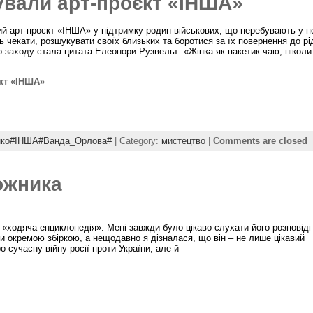
ували арт-проєкт «ІНША»
й арт-проєкт «ІНША» у підтримку родин військових, що перебувають у п
ють чекати, розшукувати своїх близьких та боротися за їх повернення до рі
 заходу стала цитата Елеонори Рузвельт: «Жінка як пакетик чаю, ніколи
єкт «ІНША»
енко#ІНША#Ванда_Орлова#
| Category:
мистецтво
|
Comments are closed
ожника
 «ходяча енциклопедія». Мені завжди було цікаво слухати його розповіді
ли окремою збіркою, а нещодавно я дізналася, що він – не лише цікавий
о сучасну війну росії проти України, але й