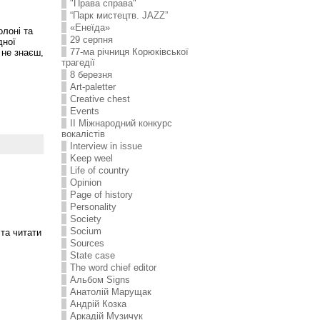
"Права справа"
“Парк мистецтв. JAZZ”
«Енеїда»
олоні та
29 серпня
дної
77-ма річниця Корюківської
 не знаєш,
трагедії
8 березня
Art-paletter
Creative chest
Events
II Міжнародний конкурс
вокалістів
Interview in issue
Keep weel
Life of country
Opinion
Page of history
Personality
Society
Socium
 та читати
Sources
State case
The word chief editor
Альбом Signs
Анатолій Марущак
Андрій Козка
Аркадій Музичук