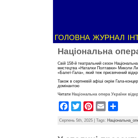
ГОЛОВНА
ЖУРНАЛ
ІН
Національна опера
Свій 158-й театральний сезон Національна
мистецтва «Наталки Полтавки» Миколи Лис
«Балет-Гала», який теж присвячений відкр
Також в серпневій афіші окрім Гала-концер
домінантою
Читати
Національна опера України відк
F
T
Pi
E
S
a
w
nt
m
h
Серпень 5th, 2025 | Tags:
Національна_оп
c
itt
er
ai
ar
e
er
e
l
e