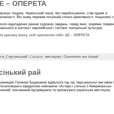
ЦЕ – ОПЕРЕТА
багачує людину. Український театр, без перебільшення, став одним із
лежності. Він знову пережив потужний сплеск креативності, пошукової ст
зліч відкладених раніше художніх завдань, серед яких, зокрема, повер
онального в контекст європейської і світової театральної культури,
 красиву жінку, якій присвятив себе: ЦЕ – ОПЕРЕТА
ета_Струтинський
| Category:
мистецтво
|
Comments are closed
ісінький рай
ожницею Галиною Бодяковою відбулося під час персональної виставки її
початкованого юридичною компанією «Астерс» спільно з Американсько-
инний, покликаний підтримувати та пропагувати українське мистецтво.