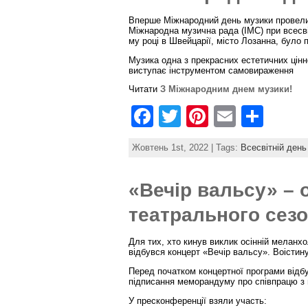
b
st
Вперше Міжнародний день музики провели 
o
Міжнародна музична рада (IMC) при всесві
му році в Швейцарії, місто Лозанна, було 
o
Музика одна з прекрасних естетичних цінн
k
виступає інструментом самовираження
Читати
З Міжнародним днем музики!
F
T
Pi
E
S
a
w
nt
m
h
Жовтень 1st, 2022 | Tags:
Всесвітній день
c
itt
er
ai
ar
e
er
e
l
e
«Вечір вальсу» – 
b
st
театрального сезо
o
o
Для тих, хто кинув виклик осінній меланх
відбувся концерт «Вечір вальсу». Воістину
k
Перед початком концертної програми відбу
підписання меморандуму про співпрацю 
У пресконференції взяли участь: