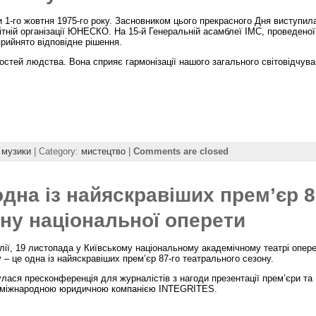
1-го жовтня 1975-го року. Засновником цього прекрасного Дня виступил
тній організації ЮНЕСКО. На 15-й Генеральній асамблеї IMC, проведеної
прийнято відповідне рішення.
остей людства. Вона сприяє гармонізації нашого загального світовідчува
 музики
| Category:
мистецтво
|
Comments are closed
одна із найяскравіших прем’єр 8
ну національної оперети
олії, 19 листопада у Київському національному академічному театрі опер
 – це одна із найяскравіших прем’єр 87-го театрального сезону.
лася пресконференція для журналістів з нагоди презентації прем’єри та
з міжнародною юридичною компанією INTEGRITES.