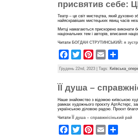
o
присвятив себе: 
o
Театр – це світ мистецтва, який духовно з
k
найяскравіших мистецьких явищ часів неза
Митці намагаються прискорено виконати бе
національних тем і авторів, вписання наці
Читати
БОГДАН СТРУТИНСЬКИЙ: я зустрів
F
T
Pi
E
S
a
w
nt
m
h
Грудень 22nd, 2023 | Tags:
Київська_опер
c
itt
er
ai
ar
e
er
e
l
e
ЇЇ душа – справжн
b
st
Наше знайомство з відомою київською худ
o
рамках художнього проєкту АртАстерс, за
українською діловою радою. Проєкт благоч
o
Читати
ЇЇ душа – справжнісінький рай
k
F
T
Pi
E
S