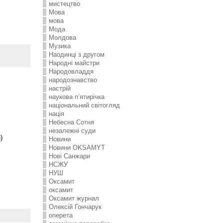
мистецтво
Мова
мова
Мода
Молдова
Музика
Наодинці з другом
Народні майстри
Народовладдя
народознавство
настрій
наукова п’ятирічка
національний світогляд
нація
Небесна Сотня
незалежні суди
)
Новини
Новини OKSAMYT
Нові Санжари
НСЖУ
НУШ
Оксамит
оксамит
Оксамит журнал
Олексій Гончарук
оперета