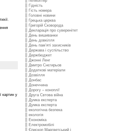
гелікоптер
Гідність
Гість номера
Головні новини
ихії.
Грецька церква
Григорій Сковорода
нення
Декларація про суверенітет
День вишиванки
День довкілля
День пам’яті захисників
Держава і суспільство
Держбюджет
Джонні Ленг
Дмитро Снєгирьов
Додаткові матеріали
Дозвілля
Донбас
Донеччина
Дорогу – коноплі!
 картин у
Друга Свтова війна
Думка експерта
Думка експерта
екологічна безпека
екологія
Економіка
Електромобілі
Єпископ Маргветський і