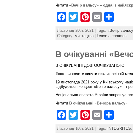
Читати
«Вечір вальсу» – одна із найяск
F
T
Pi
E
S
a
w
nt
m
h
Листопад 20th, 2021 | Tags:
«Вечір вальс
c
itt
er
ai
ar
Category:
мистецтво
|
Leave a comment
e
er
e
l
e
В очікуванні «Веч
b
st
o
В ОЧІКУВАННІ ДОВГООЧІКУВАНОГО!
o
Якщо ви хочете кинути виклик осінній мел
k
19 листопада 2021 року у Київському наці
відбудеться концерт «Вечір вальсу» – пре
Національна оперета України запрошує про
Читати
В очікуванні «Вечора вальсу»
F
T
Pi
E
S
a
w
nt
m
h
Листопад 10th, 2021 | Tags:
INTEGRITES