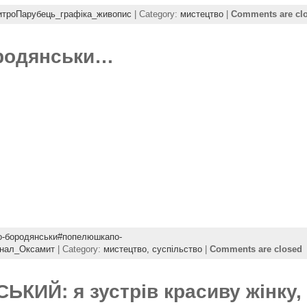
троПарубець_графіка_живопис
| Category:
мистецтво
|
Comments are cl
родянськи…
-бородянськи#попелюшкапо-
рнал_Оксамит
| Category:
мистецтво,
суспільство
|
Comments are closed
ИЙ: я зустрів красиву жінку, 