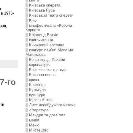
квоти
Київська оперета
а
Київська Русь
 в 1973-
Київський театр оперети
Кіно
кінофестиваль «Корона
ння,
Карпат»
Клівленд Воткіс
книгочитання
Книжковий арсенал
конкурс пам'яті Мусліма
Магомаєва
Конституція України
коронавірус
Корюківська трагедія
Кривава весна
криза
7-го
Кримінал
Культура
культура
Курсін Антон
ети
Лист небайдужого читача
література
Мандри та дозвілля
медіа
Меню
Мистецтво