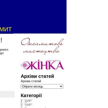
АМИТ
!
ерного
ерт
Архіви статей
Архіви статей
Категорії
"ДНР"
"ЛНР"