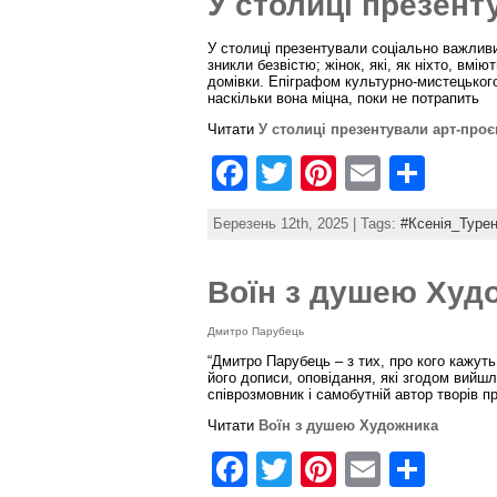
У столиці презент
b
st
У столиці презентували соціально важливи
o
зникли безвістю; жінок, які, як ніхто, вмі
домівки. Епіграфом культурно-мистецького
o
наскільки вона міцна, поки не потрапить
k
Читати
У столиці презентували арт-про
F
T
Pi
E
S
a
w
nt
m
h
Березень 12th, 2025 | Tags:
#Ксенія_Тур
c
itt
er
ai
ar
e
er
e
l
e
Воїн з душею Худ
b
st
Дмитро Парубець
o
“Дмитро Парубець – з тих, про кого кажуть
o
його дописи, оповідання, які згодом вийш
співрозмовник і самобутній автор творів пр
k
Читати
Воїн з душею Художника
F
T
Pi
E
S