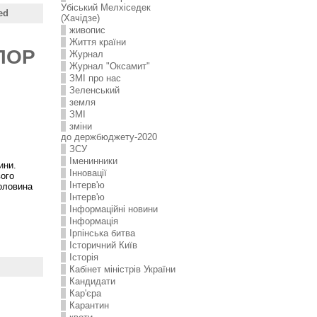
Убіський Мелхіседек
ed
(Хачідзе)
живопис
Життя країни
ЛОР
Журнал
Журнал "Оксамит"
ЗMI про нас
Зеленський
земля
ЗМІ
зміни
до держбюджету-2020
ЗСУ
Іменинники
ини.
Інновації
вого
Інтерв'ю
половина
Інтерв'ю
Інформаційні новини
Інформація
Ірпінська битва
Історичний Київ
Історія
Кабінет міністрів України
Кандидати
Кар'єра
Карантин