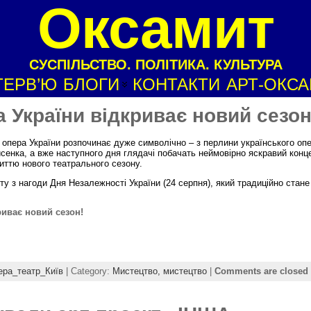
Оксамит
СУСПІЛЬСТВО. ПОЛІТИКА. КУЛЬТУРА
ТЕРВ’Ю
БЛОГИ
КОНТАКТИ
АРТ-ОКС
 України відкриває новий сезон
 опера України розпочинає дуже символічно – з перлини українського оп
енка, а вже наступного дня глядачі побачать неймовірно яскравий конц
иттю нового театрального сезону.
ту з нагоди Дня Незалежності України (24 серпня), який традиційно стане
риває новий сезон!
ера_театр_Київ
| Category:
Мистецтво,
мистецтво
|
Comments are closed