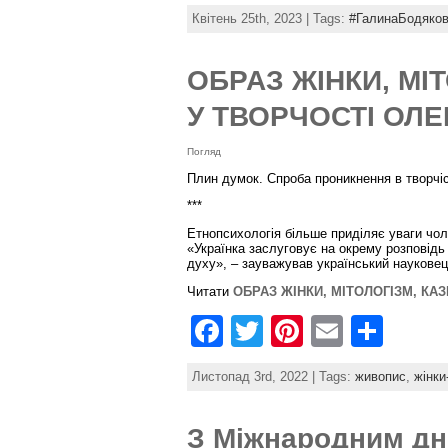
a
w
nt
m
h
Квітень 25th, 2023 | Tags:
#ГалинаБодяко
c
itt
er
ai
ar
e
er
e
l
e
ОБРАЗ ЖІНКИ, МІ
b
st
У ТВОРЧОСТІ ОЛ
o
Погляд
o
Плин думок. Спроба проникнення в творчі
k
***
Етнопсихологія більше приділяє уваги чоло
«Українка заслуговує на окрему розповідь
духу», – зауважував український наукове
Читати
ОБРАЗ ЖІНКИ, МІТОЛОГІЗМ, КА
F
T
Pi
E
S
a
w
nt
m
h
Листопад 3rd, 2022 | Tags:
живопис
,
жінки
c
itt
er
ai
ar
e
er
e
l
e
З Міжнародним дн