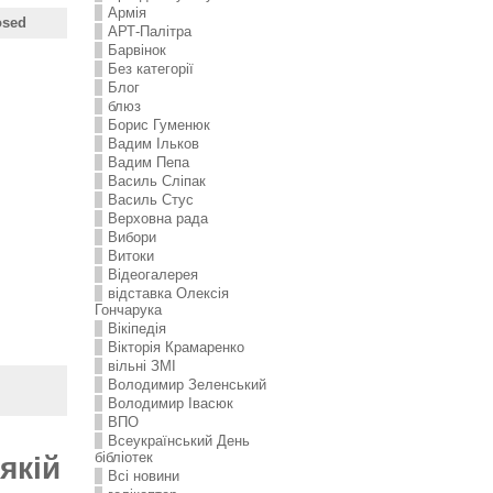
Армія
osed
АРТ-Палітра
Барвінок
Без категорії
Блог
блюз
Борис Гуменюк
Вадим Ільков
Вадим Пепа
Василь Сліпак
Василь Стус
Верховна рада
Вибори
Витоки
Відеогалерея
відставка Олексія
Гончарука
Вікіпедія
Вікторія Крамаренко
вільні ЗМІ
Володимир Зеленський
Володимир Івасюк
ВПО
Всеукраїнський День
бібліотек
якій
Всі новини