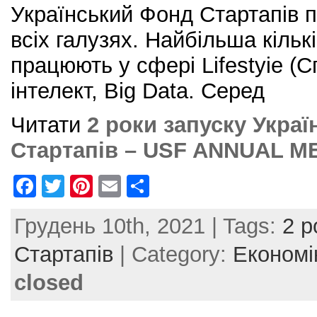
Український Фонд Стартапів п
всіх галузях. Найбільша кільк
працюють у сфері Lifestyie (С
інтелект, Big Data. Серед
Читати
2 роки запуску Укра
Стартапів – USF ANNUAL M
F
T
Pi
E
S
a
w
nt
m
h
Грудень 10th, 2021 | Tags:
2 р
c
itt
er
ai
ar
e
er
e
l
e
Стартапів
| Category:
Економі
b
st
closed
o