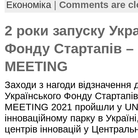
b
st
Економіка
|
Comments are cl
o
o
2 роки запуску Укр
k
Фонду Стартапів 
MEETING
Заходи з нагоди відзначення д
Українського Фонду Стартап
MEETING 2021 пройшли у UNI
інноваційному парку в Україні
центрів інновацій у Центральн