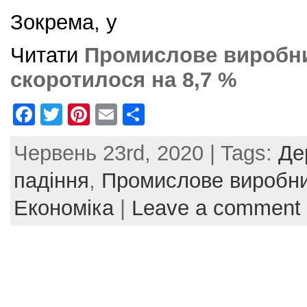
Зокрема, у
Читати
Промислове виробни
скоротилося на 8,7 %
F
T
Pi
E
S
a
w
nt
m
h
Червень 23rd, 2020 | Tags:
Де
c
itt
er
ai
ar
e
er
e
l
e
падіння
,
Промислове виробн
b
st
Економіка
|
Leave a comment
o
o
k