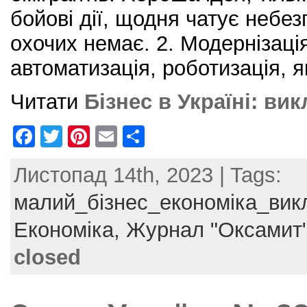
бойові дії, щодня чатує небез
охочих немає. 2. Модернізаці
автоматизація, роботизація, я
Читати
Бізнес в Україні: ви
F
T
Pi
E
S
a
w
nt
m
h
Листопад 14th, 2023 | Tags:
c
itt
er
ai
ar
e
er
e
l
e
малий_бізнес_економіка_вик
b
st
Економіка,
Журнал "Оксамит
o
closed
o
k