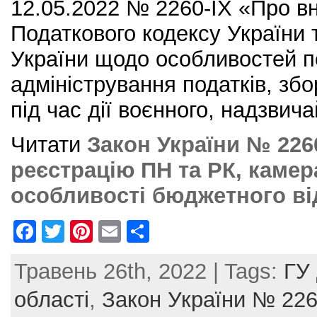
12.05.2022 № 2260-ІХ «Про в
Податкового кодексу України 
України щодо особливостей п
адміністрування податків, збо
під час дії воєнного, надзвич
Читати
Закон України № 226
реєстрацію ПН та РК, камер
особливості бюджетного в
F
T
Pi
E
S
a
w
nt
m
h
Травень 26th, 2022 | Tags:
ГУ 
c
itt
er
ai
ar
e
er
e
l
e
області
,
Закон України № 22