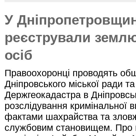
o
o
У Дніпропетровщин
k
реєстрували земл
осіб
Правоохоронці проводять об
Дніпровського міської ради т
Держгеокадастра в Дніпровськ
розслідування кримінальної 
фактами шахрайства та злов
службовим становищем. Про ц