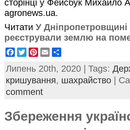
сторінці у Фейсбук Михайло 
agronews.ua.
Читати
У Дніпропетровщині
реєстрували землю на поме
F
T
Pi
E
S
a
w
nt
m
h
Липень 20th, 2020 | Tags:
Дер
c
itt
er
ai
ar
e
er
e
l
e
кришування
,
шахрайство
| Ca
b
st
comment
o
o
Збереження українс
k