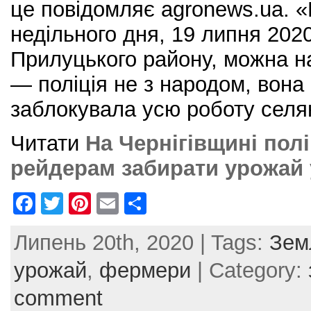
це повідомляє agronews.ua. «П
недільного дня, 19 липня 2020 
Прилуцького району, можна н
— поліція не з народом, вона
заблокувала усю роботу селян
Читати
На Чернігівщині пол
рейдерам забирати урожай
F
T
Pi
E
S
a
w
nt
m
h
Липень 20th, 2020 | Tags:
Зем
c
itt
er
ai
ar
e
er
e
l
e
урожай
,
фермери
| Category:
b
st
comment