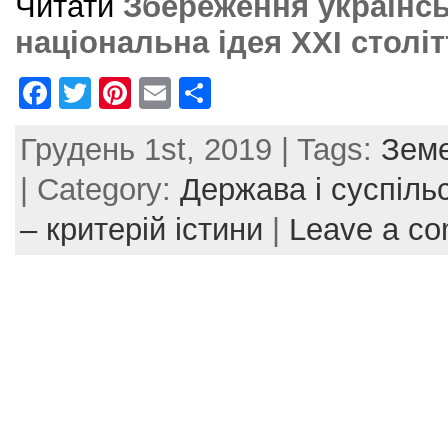
Читати
Збереження українсь
національна ідея XXI століт
F
T
Pi
E
S
a
w
nt
m
h
Грудень 1st, 2019 | Tags:
Земе
c
itt
er
ai
ar
e
er
e
l
e
| Category:
Держава і суспіль
b
st
– критерій істини
|
Leave a c
o
o
k