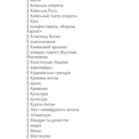
квоти
Київська оперета
Київська Русь
Київський театр оперети
Кіно
кінофестиваль «Корона
Карпат»
Клівленд Воткіс
книгочитання
Книжковий арсенал
конкурс пам'яті Мусліма
Магомаєва
Конституція України
коронавірус
Корюківська трагедія
Кривава весна
криза
Кримінал
Культура
культура
Курсін Антон
Лист небайдужого читача
література
Мандри та дозвілля
медіа
Меню
Мистецтво