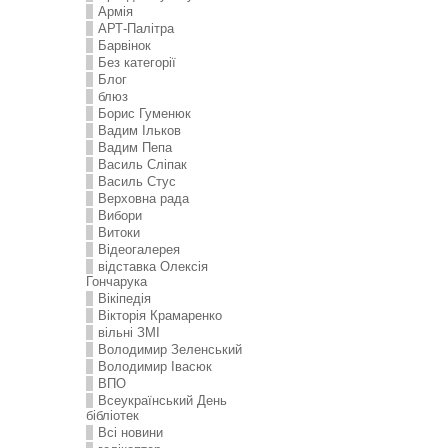
Армія
АРТ-Палітра
Барвінок
Без категорії
Блог
блюз
Борис Гуменюк
Вадим Ільков
Вадим Пепа
Василь Сліпак
Василь Стус
Верховна рада
Вибори
Витоки
Відеогалерея
відставка Олексія
Гончарука
Вікіпедія
Вікторія Крамаренко
вільні ЗМІ
Володимир Зеленський
Володимир Івасюк
ВПО
Всеукраїнський День
бібліотек
Всі новини