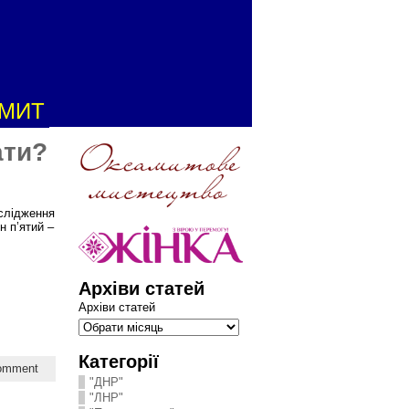
АМИТ
ати?
ослідження
н п’ятий –
Архіви статей
Архіви статей
Категорії
comment
"ДНР"
"ЛНР"