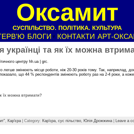
Оксамит
СУСПІЛЬСТВО. ПОЛІТИКА. КУЛЬТУРА
ТЕРВ’Ю
БЛОГИ
КОНТАКТИ
АРТ-ОКС
 українці та як їх можна втрим
ичного центру hh.ua | grc.
о легше змінюють місце роботи, ніж 20-30 років тому. Так, наприклад, д
) показало, що 44 % респондентів змінюють роботу раз на 2-4 роки, а коже
як їх можна втримати?
ит"
,
Кар'єра
| Category:
Кар'єра,
сус пільство,
Юлія Дрожжина
|
Leave a 