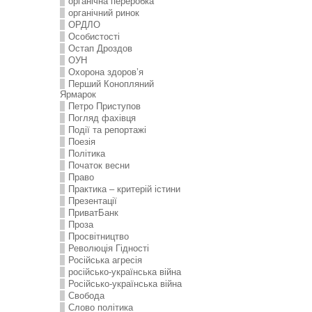
органічна переробка
органічний ринок
ОРДЛО
Особистості
Остап Дроздов
ОУН
Охорона здоров’я
Перший Конопляний
Ярмарок
Петро Приступов
Погляд фахівця
Події та репортажі
Поезія
Політика
Початок весни
Право
Практика – критерій істини
Презентації
ПриватБанк
Проза
Просвітництво
Революція Гідності
Російська агресія
російсько-українська війна
Російсько-українська війна
Свобода
Слово політика