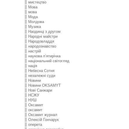
мистецтво
Мова
мова
Мода
Молдова
Музика
Наодинці з другом
Народні майстри
Народовладдя
народознавство
настрій
наукова п’ятирічка
національний світогляд
нація
Небесна Сотня
незалежні суди
Новини
Новини OKSAMYT
Нові Санжари
НСЖУ
НУШ
Оксамит
оксамит
Оксамит журнал
Олексій Гончарук
оперета