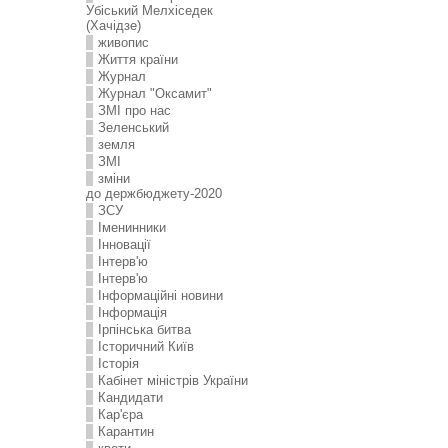
Убіський Мелхіседек
(Хачідзе)
живопис
Життя країни
Журнал
Журнал "Оксамит"
ЗMI про нас
Зеленський
земля
ЗМІ
зміни
до держбюджету-2020
ЗСУ
Іменинники
Інновації
Інтерв'ю
Інтерв'ю
Інформаційні новини
Інформація
Ірпінська битва
Історичний Київ
Історія
Кабінет міністрів України
Кандидати
Кар'єра
Карантин