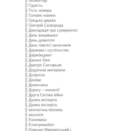
гелікоптер
Гідність
Гість номера
Головні новини
Грецька церква
Григорій Сковорода
Декларація про суверенітет
День вишиванки
День довкілля
День пам’яті захисників
Держава і суспільство
Держбюджет
Джонні Ленг
Дмитро Снєгирьов
Додаткові матеріали
Дозвілля
Донбас
Донеччина
Дорогу – коноплі!
Друга Свтова війна
Думка експерта
Думка експерта
екологічна безпека
екологія
Економіка
Електромобілі
Єпископ Маргветський і