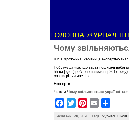
ГОЛОВНА
ЖУРНАЛ
ІН
Чому звільняються
Юлія Дрожжина, керівниця експертно-аналіт
Побутує думка, що зараз пошукачі набагат
hh.ua | grc (зроблене наприкінці 2017 року
раз на рік чи частіше.
Експерти
Читати
Чому звільняються українці та 
F
T
Pi
E
S
a
w
nt
m
h
Березень 5th, 2020 | Tags:
журнал "Оксам
c
itt
er
ai
ar