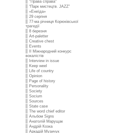
"Права справа"
“Парк мистецтв. JAZZ”
«Енеїда»
29 серпня
77-ма річниця Корюківської
трагедії
8 березня
Art-paletter
Creative chest
Events
II Міжнародний конкурс
вокалістів
Interview in issue
Keep weel
Life of country
Opinion
Page of history
Personality
Society
Socium
Sources
State case
The word chief editor
Альбом Signs
Анатолій Марущак
Андрій Козка
Аркадій Музичук