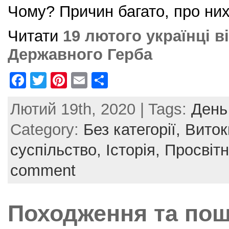
Чому? Причин багато, про них
Читати
19 лютого українці 
Державного Герба
F
T
Pi
E
S
a
w
nt
m
h
Лютий 19th, 2020 | Tags:
День
c
itt
er
ai
ar
e
er
e
l
e
Category:
Без категорії,
Виток
b
st
суспільство,
Історія,
Просвіт
o
comment
o
k
Походження та по