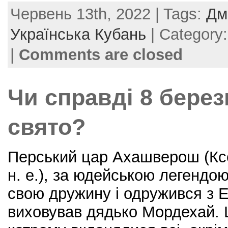
a
w
nt
m
h
Червень 13th, 2022 | Tags:
Дм
c
itt
er
ai
ar
e
er
e
l
e
Українська Кубань
| Category
b
st
|
Comments are closed
o
o
Чи справді 8 бере
k
свято?
Перський цар Ахашверош (Ксе
н. е.), за юдейською легендо
свою дружину і одружився з 
виховував дядько Мордехай. 