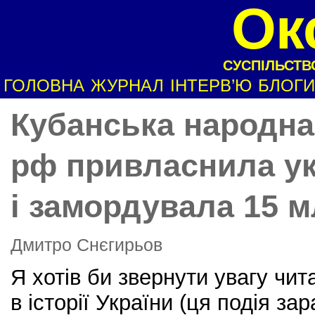
Ок
СУСПІЛЬСТВО
ГОЛОВНА
ЖУРНАЛ
ІНТЕРВ’Ю
БЛОГИ
Кубанська народна 
рф привласнила ук
і замордувала 15 м
Дмитро Снєгирьов
Я хотів би звернути увагу чит
в історії України (ця подія з