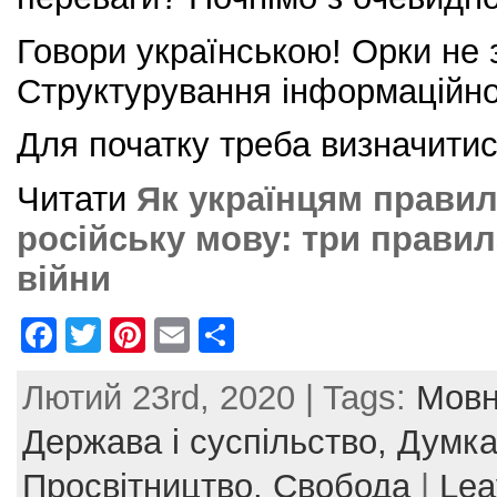
Говори українською! Орки не 
Структурування інформаційно
Для початку треба визначитис
Читати
Як українцям прави
російську мову: три прави
війни
F
T
Pi
E
S
a
w
nt
m
h
Лютий 23rd, 2020 | Tags:
Мовн
c
itt
er
ai
ar
e
er
e
l
e
Держава і суспільство,
Думка
b
st
Просвітництво,
Свобода
|
Lea