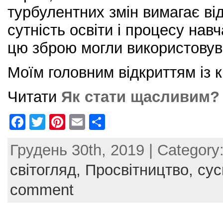
турбулентних змін вимагає ві
сутність освіти і процесу нав
цю зброю могли використовув
Моїм головним відкриттям із 
Читати
Як стати щасливим?
F
T
Pi
E
S
a
w
nt
m
h
Грудень 30th, 2019 | Category
c
itt
er
ai
ar
e
er
e
l
e
світогляд,
Просвітництво,
сус
b
st
comment
o
o