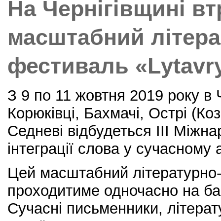
На Чернігівщині вт
k
масштабний літер
фестиваль «Lуtavr
З 9 по 11 жовтня 2019 року в Ч
Корюківці, Бахмачі, Острі (Ко
Седневі відбудеться ІІІ Міжн
інтеграції слова у сучасному 
Цей масштабний літературно-
проходитиме одночасно на баз
Сучасні письменники, літерат