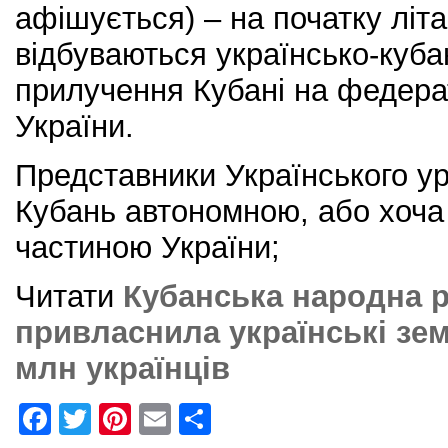
афішується) – на початку літа
відбуваються українсько-куба
прилучення Кубані на федера
України.
Представники Українського ур
Кубань автономною, або хоча
частиною України;
Читати
Кубанська народна р
привласнила українські зем
млн українців
F
T
Pi
E
S