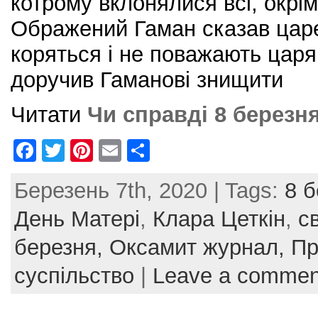
котрому вклонялися всі, окр
Ображений Гаман сказав царе
коряться і не поважають царя
доручив Гаманові знищити
Читати
Чи справді 8 березн
F
T
Pi
E
S
a
w
nt
m
h
Березень 7th, 2020 | Tags:
8 
c
itt
er
ai
ar
e
er
e
l
e
День Матері
,
Клара Цеткін
,
с
b
st
березня,
Оксамит журнал,
Пр
o
суспільство
|
Leave a commen
o
k