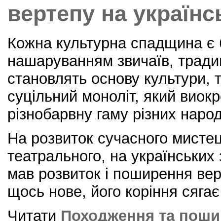
вертепу на українс
Кожна культурна спадщина є б
нашаруванням звичаїв, традиц
становлять основу культури, 
суцільний моноліт, який виок
різнобарвну гаму різних наро
На розвиток сучасного мисте
театрального, на українських
мав розвиток і поширення вер
щось нове, його коріння сягає
Читати
Походження та поши