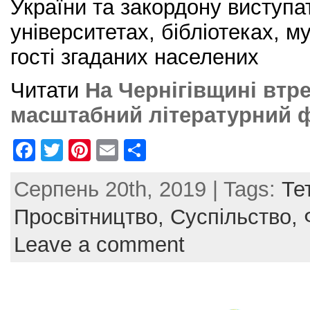
України та закордону виступа
університетах, бібліотеках, м
гості згаданих населених
Читати
На Чернігівщині втр
масштабний літературний ф
F
T
Pi
E
S
a
w
nt
m
h
Серпень 20th, 2019 | Tags:
Те
c
itt
er
ai
ar
e
er
e
l
e
Просвітництво,
Суспільство,
b
st
Leave a comment
o
o
k