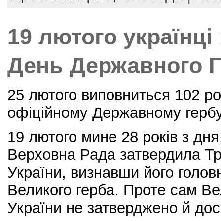
o
o
19 лютого українці
k
День Державного 
25 лютого виповниться 102 р
офіційному Державному гербу
19 лютого мине 28 років з дня
Верховна Рада затвердила Тр
України, визнавши його голо
Великого герба. Проте сам В
України не затверджено й досі