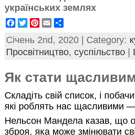
українських землях
F
T
Pi
E
S
a
w
nt
m
h
Січень 2nd, 2020 | Category:
к
c
itt
er
ai
ar
e
er
e
l
e
Просвітництво,
суспільство
|
b
st
o
Як стати щасливи
o
k
Складіть свій список, і побач
які роблять нас щасливими —
Нельсон Мандела казав, що 
зброя, яка може змінювати сві