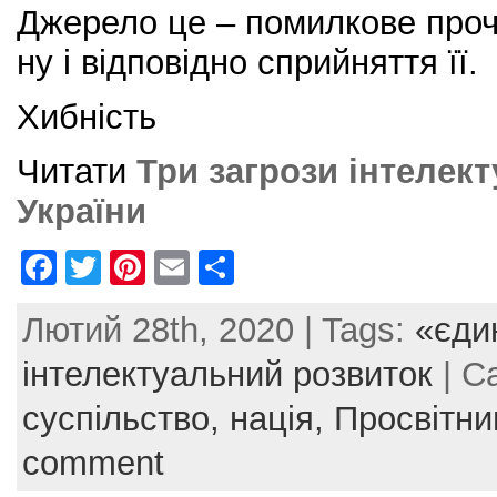
Джерело це – помилкове прочи
ну і відповідно сприйняття її.
Хибність
Читати
Три загрози інтелек
України
F
T
Pi
E
S
a
w
nt
m
h
Лютий 28th, 2020 | Tags:
«єди
c
itt
er
ai
ar
e
er
e
l
e
інтелектуальний розвиток
| C
b
st
суспільство,
нація,
Просвітни
o
comment
o