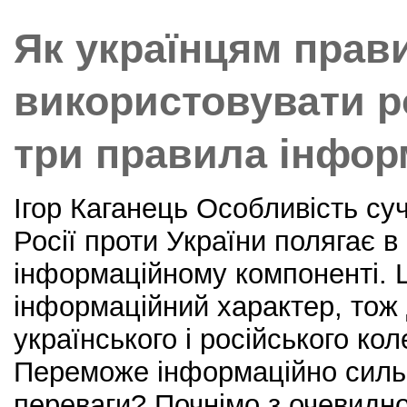
k
Як українцям прав
використовувати р
три правила інфор
Ігор Каганець Особливість суч
Росії проти України полягає 
інформаційному компоненті. 
інформаційний характер, тож
українського і російського кол
Переможе інформаційно сильн
переваги? Почнімо з очевидно