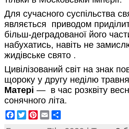
Для сучасного суспільства св
являється приводом приділит
більш-деградованої його част
набухатись, навіть не замис
жидівське свято .
Цивілізований світ на знак по
щороку у другу неділю травн
Матері
— в час розквіту вес
сонячного літа.
F
T
Pi
E
S
a
w
nt
m
h