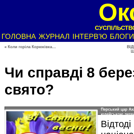
Ок
СУСПІЛЬСТВО
ГОЛОВНА
ЖУРНАЛ
ІНТЕРВ’Ю
БЛОГИ
«
Коли горіла Корюківка…
ВІ
Щ
Чи справді 8 бер
свято?
Перський цар Аха
юдейською леген
одружився з Ест
Відтоді
Цар мав візира 
Мордехая. Ображ
не поважають ца