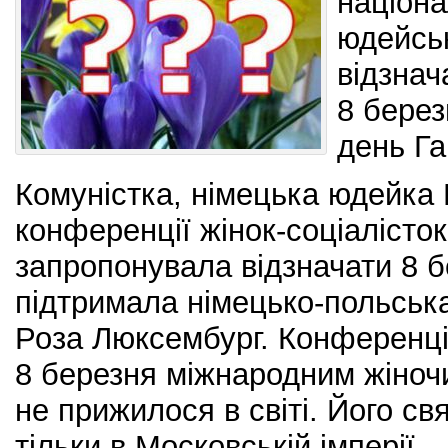
націон
юдеїв. Тоді Есте
юдейськ
Мордехай свого 
покарати Гамана
Після цього Морд
відзнач
владу, скориста
вбили 75 тисяч с
8 берез
день Га
Комуністка, німецька юдейка 
конференції жінок-соціалісток
запропонувала відзначати 8 бе
підтримала німецько-польськ
Роза Люксембург. Конференці
8 березня міжнародним жіноч
не прижилося в світі. Його свя
тільки в Московській імперії.