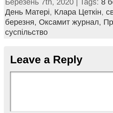
Березень 7th, 2020 | Tags:
8 
c
itt
er
ai
ar
e
er
e
l
e
День Матері
,
Клара Цеткін
,
с
b
st
березня,
Оксамит журнал,
Пр
o
суспільство
o
k
Leave a Reply