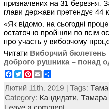
призначених на 31 березня. 
глави держави претендує 44 
«Як відомо, на сьогодні проце
остаточно пройшли по всім ос
про участь у виборчому проце
Читати
Виборчий бюлетень 
доброго рушника – понад о
F
T
Pi
E
S
a
w
nt
m
h
Лютий 11th, 2019 | Tags:
Тама
c
itt
er
ai
ar
e
er
e
l
e
Category:
Кандидати,
Тамара
b
st
Leave a comment