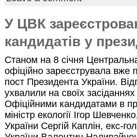
o
o
У ЦВК зареєстрова
k
кандидатів у през
Станом на 8 січня Центральна
офіційно зареєструвала вже п
пост Президента України. Від
ухвалили на своїх засіданнях
Офіційними кандидатами в пр
міністр екології Ігор Шевченк
України Сергій Каплін, екс-г
України Валентин Наливайчен