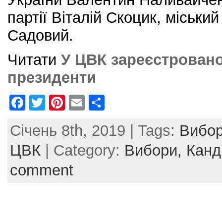
партії Віталій Скоцик, міськи
Садовий.
Читати
У ЦВК зареєстровано
президенти
F
T
Pi
E
S
a
w
nt
m
h
Січень 8th, 2019 | Tags:
Вибо
c
itt
er
ai
ar
e
er
e
l
e
ЦВК
| Category:
Вибори,
Канд
b
st
comment
o
o
k