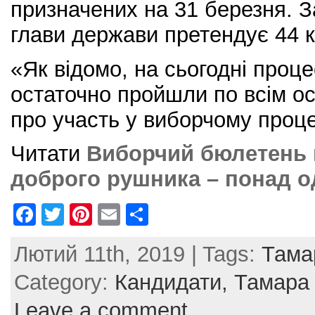
призначених на 31 березня. 
глави держави претендує 44 
«Як відомо, на сьогодні проце
остаточно пройшли по всім ос
про участь у виборчому проце
Читати
Виборчий бюлетень 
доброго рушника – понад о
F
T
Pi
E
S
a
w
nt
m
h
Лютий 11th, 2019 | Tags:
Тама
c
itt
er
ai
ar
e
er
e
l
e
Category:
Кандидати,
Тамара
b
st
Leave a comment