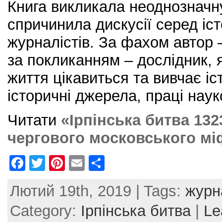
Книга викликала неоднозначн
спричинила дискусії серед іст
журналістів. За фахом автор –
за покликанням – дослідник, 
життя цікавиться та вивчає і
історичні джерела, праці наук
Читати
«Ірпінська битва 132
чергового московського мі
F
T
Pi
E
S
a
w
nt
m
h
Лютий 19th, 2019 | Tags:
журн
c
itt
er
ai
ar
e
er
e
l
e
Category:
Ірпінська битва
|
Le