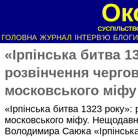
Ок
СУСПІЛЬСТВО
ГОЛОВНА
ЖУРНАЛ
ІНТЕРВ’Ю
БЛОГИ
«Ірпінська битва 1
розвінчення черго
московського міфу
«Ірпінська битва 1323 року»: 
московського міфу. Нещодавн
Володимира Саюка «Ірпінська