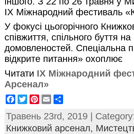
іншого. З 22 по 26 травня у 
IX Міжнародний фестиваль «
У фокусі цьогорічного Книжк
співжиття, спільного буття на 
домовленостей. Спеціальна п
відкрите питання» охоплює
Читати
IX Міжнародний фес
Арсенал»
F
T
Pi
E
S
a
w
nt
m
h
Травень 23rd, 2019 | Category
c
itt
er
ai
ar
e
er
e
l
e
Книжковий арсенал,
Мистецт