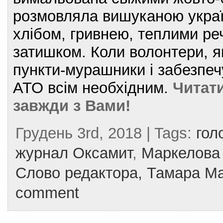
розмовляла вишуканою украї
хлібом, гривнею, теплими р
затишком. Коли волонтери, 
пункти-мурашники і забезпечу
АТО всім необхідним.
Читат
завжди з Вами!
Грудень 3rd, 2018 | Tags:
гол
журнал Оксамит
,
Маркелова
Слово редактора,
Тамара М
comment