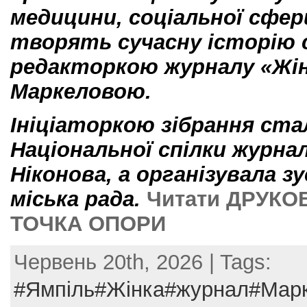
медицини, соціальної сфер
творять сучасну історію с
редакторкою журналу «Жі
Маркеловою.
Ініціаторкою зібрання ста
Національної спілки журнал
Ніконова, а організувала з
міська рада.
Читати ДРУКО
ТОЧКА ОПОРИ
Червень 20th, 2026 | Tags:
#Ямпіль#Жінка#журнал#Марк