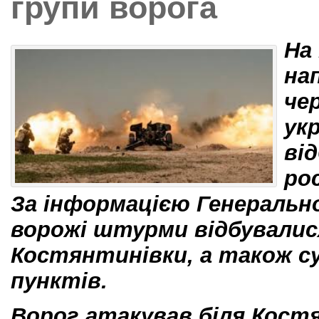
групи ворога
На
на
че
укр
ві
ро
За інформацією Генеральн
ворожі штурми відбувалися
Костянтинівки, а також су
пунктів.
Ворог атакував біля Костя