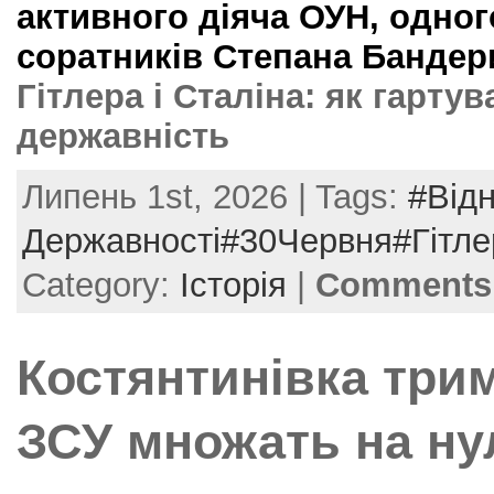
активного діяча ОУН, одног
соратників Степана Бандер
Гітлера і Сталіна: як гарту
державність
Липень 1st, 2026 | Tags:
#Від
Державності#30Червня#Гітле
Category:
Історія
|
Comments 
Костянтинівка трим
ЗСУ множать на ну