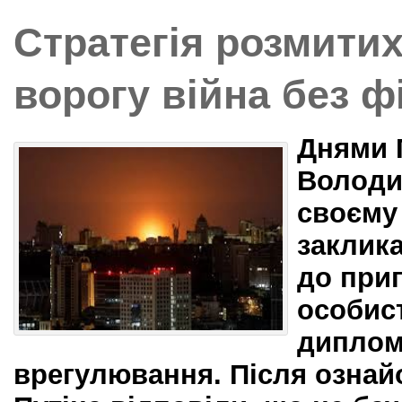
Стратегія розмитих
ворогу війна без ф
Днями 
Володи
своєму
заклика
до при
особист
диплом
врегулювання. Після ознай