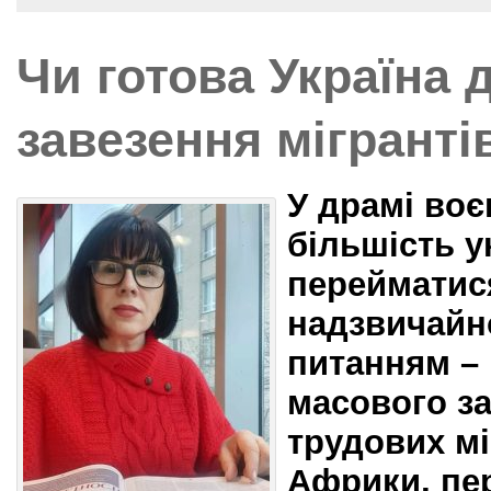
Чи готова Україна 
завезення мігранті
У драмі во
більшість у
перейматис
надзвичайн
питанням –
масового за
трудових міг
Африки, пер