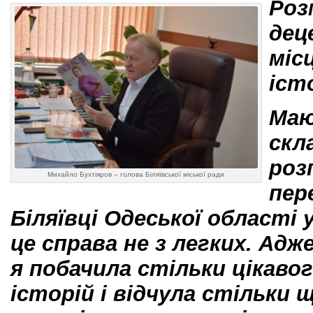
Роз
дец
міс
іст
Маю
скл
роз
Михайло Бухтіяров – голова Біляївської міської ради
пер
Біляївці Одеської області 
це справа не з легких. Адж
я побачила стільки цікавог
історій і відчула стільки 