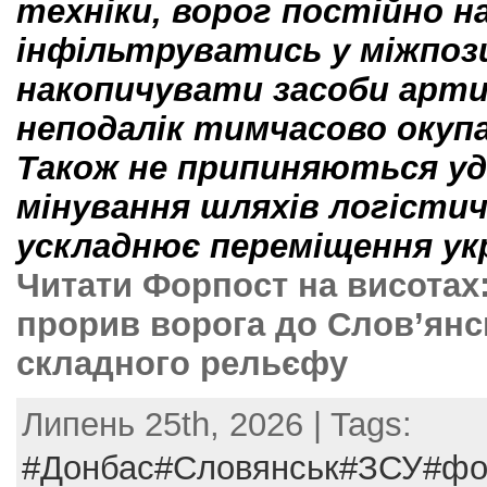
техніки, ворог постійно 
інфільтруватись у міжпоз
накопичувати засоби арти
неподалік тимчасово окупа
Також не припиняються уд
мінування шляхів логістич
ускладнює переміщення укр
Читати Форпост на висотах
прорив ворога до Слов’янс
складного рельєфу
Липень 25th, 2026 | Tags:
#Донбас#Словянськ#ЗСУ#фо