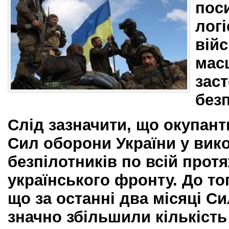
пос
лог
вій
мас
зас
безп
Слід зазначити, що окупан
Сил оборони України у вик
безпілотників по всій протя
українського фронту. До то
що за останні два місяці С
значно збільшили кількість