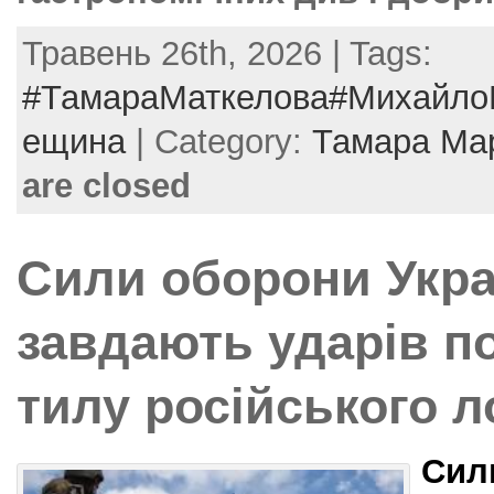
Травень 26th, 2026 | Tags:
#ТамараМаткелова#МихайлоБ
ещина
| Category:
Тамара Ма
are closed
Сили оборони Укра
завдають ударів п
тилу російського л
Cил