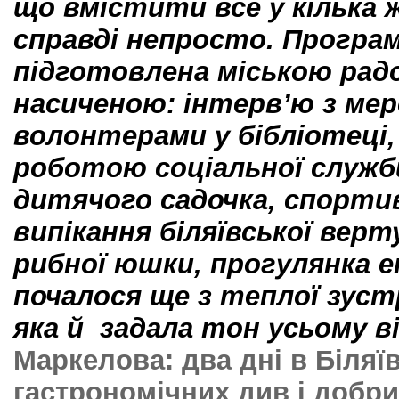
що вмістити все у кілька 
справді непросто. Програм
підготовлена міською рад
насиченою: інтерв’ю з мер
волонтерами у бібліотеці
роботою соціальної служби
дитячого садочка, спортив
випікання біляївської вер
рибної юшки, прогулянка 
почалося ще з теплої зустр
яка й задала тон усьому в
Маркелова: два дні в Біляївц
гастрономічних див і добр