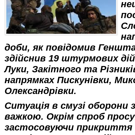
не
по
Сл
на
доби, як повідомив Геншт
здійснив 19 штурмових дій
Луки, Закітного та Різникі
напрямках Пискунівки, Мик
Олександрівки.
Ситуація в смузі оборони
важкою. Окрім спроб прос
застосовуючи прикриття в