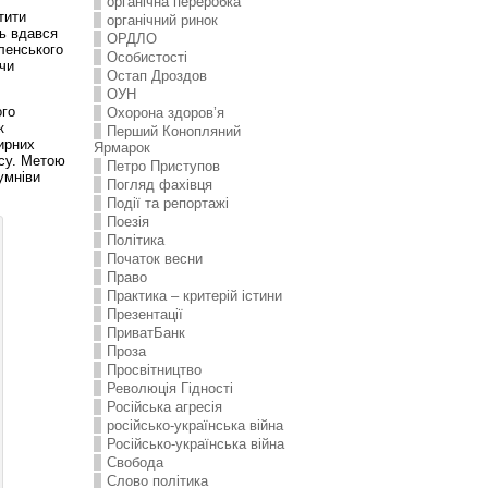
органічна переробка
тити
органічний ринок
ть вдався
ОРДЛО
ленського
Особистості
ючи
Остап Дроздов
ОУН
ого
Охорона здоров’я
к
Перший Конопляний
мирних
Ярмарок
усу. Метою
Петро Приступов
умніви
Погляд фахівця
Події та репортажі
Поезія
Політика
Початок весни
Право
Практика – критерій істини
Презентації
ПриватБанк
Проза
Просвітництво
Революція Гідності
Російська агресія
російсько-українська війна
Російсько-українська війна
Свобода
Слово політика