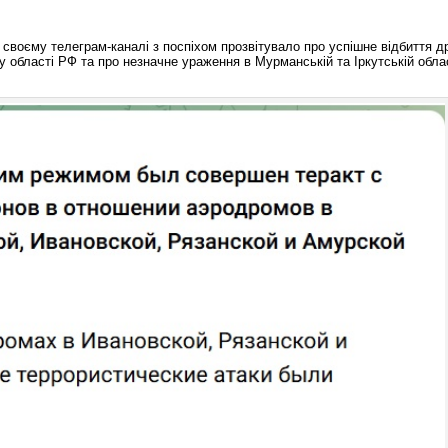
 своєму телеграм-каналі з поспіхом прозвітувало про успішне відбиття д
ку області РФ та про незначне ураження в Мурманській та Іркутській обла