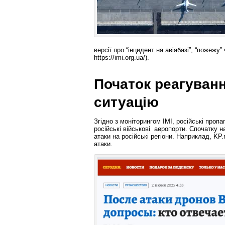
версії про “інцидент на авіабазі”, “пожежу”
https://imi.org.ua/).
Початок реагуванн
ситуацію
Згідно з моніторингом ІМІ, російські проп
російські військові аеропорти. Спочатку н
атаки на російські регіони. Наприклад, KP.
атаки.