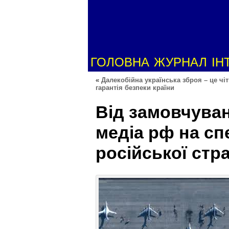
ГОЛОВНА
ЖУРНАЛ
ІН
«
Далекобійна українська зброя – це чі
гарантія безпеки країни
Від замовчуван
медіа рф на сп
російської стра