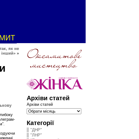
АМИТ
ак, як не
о інший»
»
и
Архіви статей
Архіви статей
ськову
глибоку
елеграм-
Категорії
м”.
"ДНР"
шкодуючи
"ЛНР"
ниженні