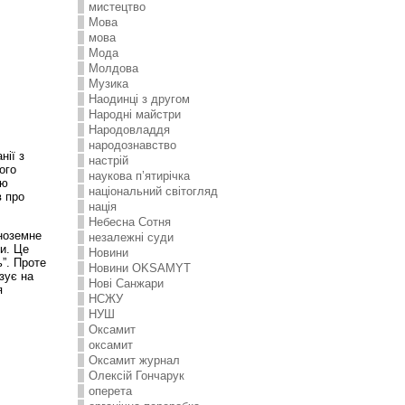
мистецтво
Мова
мова
Мода
Молдова
Музика
Наодинці з другом
Народні майстри
Народовладдя
народознавство
нії з
настрій
ого
наукова п’ятирічка
ою
національний світогляд
в про
нація
Небесна Сотня
іноземне
незалежні суди
и. Це
Новини
ь”. Проте
Новини OKSAMYT
зує на
Нові Санжари
я
НСЖУ
НУШ
Оксамит
оксамит
Оксамит журнал
Олексій Гончарук
оперета