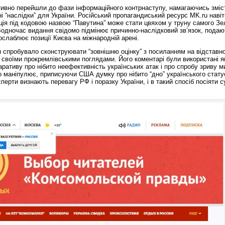
ативно перейшли до фази інформаційного контрнаступу, намагаючись зміс
і “наслідки” для України. Російський пропагандиський ресурс MK.ru наві
ція під кодовою назвою “Павутина” може стати цвяхом у труну самого Зе
 Водночас видання свідомо підмінює причинно-наслідковий зв’язок, пода
ослаблює позиції Києва на міжнародній арені.
u спробувало сконструювати “зовнішню оцінку” з посиланням на відставн
 своїми прокремлівськими поглядами. Його коментарі були використані я
аративу про нібито неефективність українських атак і про спробу зриву 
о маніпулює, приписуючи США думку про нібито “дно” українського стат
сперти визнають перевагу РФ і поразку України, і в такий спосіб посіяти с