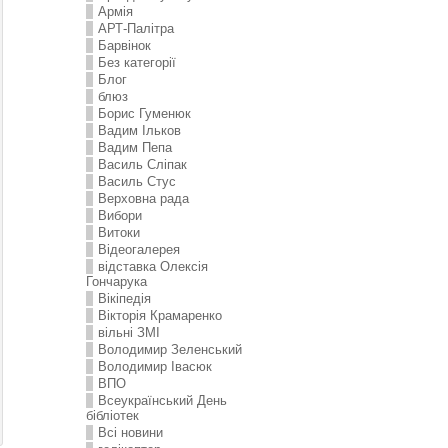
Армія
АРТ-Палітра
Барвінок
Без категорії
Блог
блюз
Борис Гуменюк
Вадим Ільков
Вадим Пепа
Василь Сліпак
Василь Стус
Верховна рада
Вибори
Витоки
Відеогалерея
відставка Олексія
Гончарука
Вікіпедія
Вікторія Крамаренко
вільні ЗМІ
Володимир Зеленський
Володимир Івасюк
ВПО
Всеукраїнський День
бібліотек
Всі новини