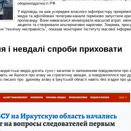
обороноздатності РФ.
У відповідь на шок усередині власного інфопростору прокремлі
медіа та афілійовані телеграм-канали терміново запустили кри
пропаганду. Вони намагалися мінімізувати масштаб втрат, змі
акценти та створювали альтернативні наративи. Зокрема, прос
 чи “технічну несправність”, показав моніторинг Інституту масової інформац
я і невдалі спроби приховати
агандистські медіа досить сухо і загалом із запізненням повідомляли про 
авіть не йшлося про атаку на стратегічну авіацію, а повідомлялося про д
ru писало про дронову атаку в Іркутській області навіть без згадки про ціл