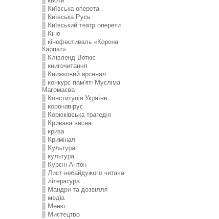
квоти
Київська оперета
Київська Русь
Київський театр оперети
Кіно
кінофестиваль «Корона
Карпат»
Клівленд Воткіс
книгочитання
Книжковий арсенал
конкурс пам'яті Мусліма
Магомаєва
Конституція України
коронавірус
Корюківська трагедія
Кривава весна
криза
Кримінал
Культура
культура
Курсін Антон
Лист небайдужого читача
література
Мандри та дозвілля
медіа
Меню
Мистецтво