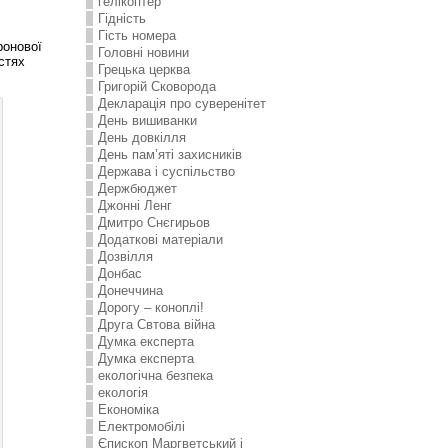
гелікоптер
Гідність
Гість номера
ронової
Головні новини
стях
Грецька церква
Григорій Сковорода
Декларація про суверенітет
День вишиванки
День довкілля
День пам’яті захисників
Держава і суспільство
Держбюджет
Джонні Ленг
Дмитро Снєгирьов
Додаткові матеріали
Дозвілля
Донбас
Донеччина
Дорогу – коноплі!
Друга Свтова війна
Думка експерта
Думка експерта
екологічна безпека
екологія
Економіка
Електромобілі
Єпископ Маргветський і