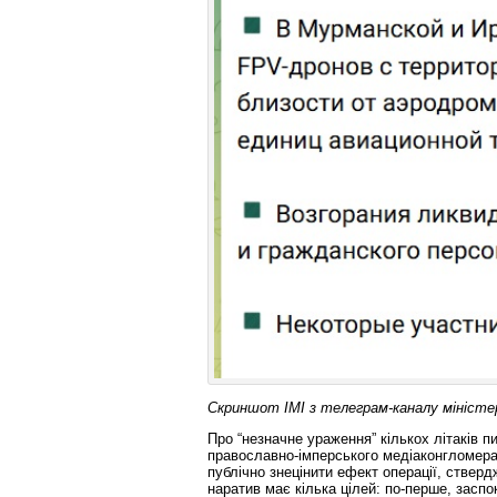
Скриншот ІМІ з телеграм-каналу мініст
Про “незначне ураження” кількох літаків п
православно-імперського медіаконгломера
публічно знецінити ефект операції, стверд
наратив має кілька цілей: по-перше, заспо