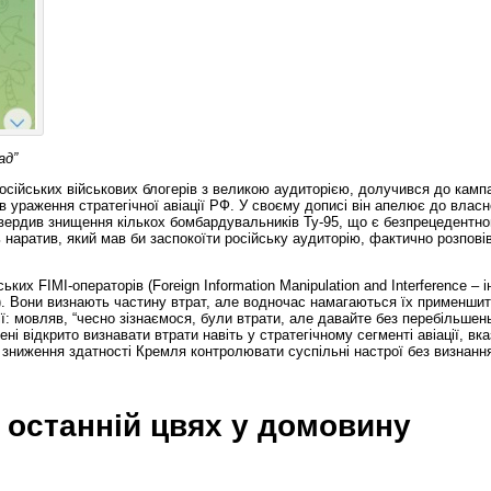
ад”
сійських військових блогерів з великою аудиторією, долучився до кампа
ураження стратегічної авіації РФ. У своєму дописі він апелює до власн
дтвердив знищення кількох бомбардувальників Ту-95, що є безпрецедентн
ь наратив, який мав би заспокоїти російську аудиторію, фактично розпові
их FIMI-операторів (Foreign Information Manipulation and Interference – 
. Вони визнають частину втрат, але водночас намагаються їх применшит
ї: мовляв, “чесно зізнаємося, були втрати, але давайте без перебільшен
і відкрито визнавати втрати навіть у стратегічному сегменті авіації, вка
о зниження здатності Кремля контролювати суспільні настрої без визнанн
 останній цвях у домовину