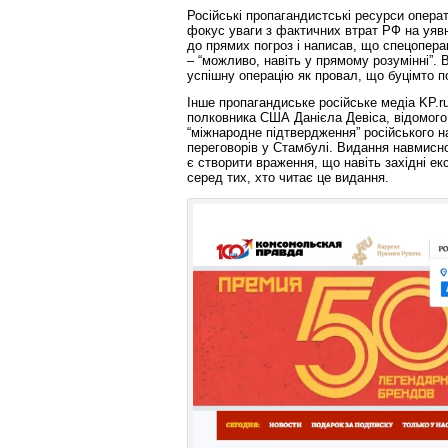
Російські пропагандистські ресурси опер
фокус уваги з фактичних втрат РФ на уявн
до прямих погроз і написав, що спецопера
– “можливо, навіть у прямому розумінні”.
успішну операцію як провал, що буцімто п
Інше пропагандиське російське медіа KP.r
полковника США Данієла Девіса, відомого
“міжнародне підтвердження” російського н
переговорів у Стамбулі. Видання навмисн
є створити враження, що навіть західні ек
серед тих, хто читає це видання.