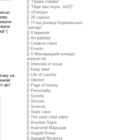
"Права справа"
“Парк мистецтв. JAZZ”
«Енеїда»
вські
зову
29 серпня
нювали
77-ма річниця Корюківської
ували
трагедії
ії (
8 березня
Art-paletter
Creative chest
Events
II Міжнародний конкурс
вокалістів
Interview in issue
Keep weel
Life of country
атаку на
Opinion
ронові
і цієї
Page of history
Personality
Society
Socium
Sources
State case
The word chief editor
Альбом Signs
Анатолій Марущак
Андрій Козка
Аркадій Музичук