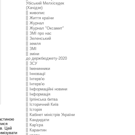
Убіський Мелхіседек
(Хачідзе)
живопис
Життя країни
Журнал
Журнал "Оксамит"
ЗMI про нас
Зеленський
земля
ЗМІ
зміни
до держбюджету-2020
ЗСУ
Іменинники
Інновації
Інтерв'ю
Інтерв'ю
Інформаційні новини
Інформація
Ірпінська битва
Історичний Київ
Історія
Кабінет міністрів України
частиною
Кандидати
лися
Кар'єра
ів. Цей
Карантин
тимізувати