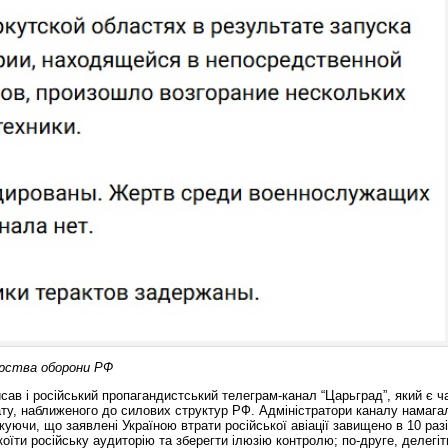
ерства оборони РФ
исав і російський пропагандистський телеграм-канал “Царьград”, який є 
ту, наближеного до силових структур РФ. Адміністратори каналу намага
жуючи, що заявлені Україною втрати російської авіації завищено в 10 раз
коїти російську аудиторію та зберегти ілюзію контролю; по-друге, делегі