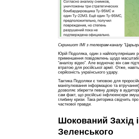
Скриншот ІМІ з телеграм-каналу “Царьгр
Юрій Подоляка, один з найпопулярніших ро
применшення повідомлень щодо масштабів 
“аналізу відео”. Але водночас він сам пі
втратою для російської армії. Отже, навіт
серйозність українського удару.
Тактика Подоляки є типовою для проросійськ
маніпулювання інформацією та втручання)
дозволяє зберегти певну довіру в аудиторі
сам факт, що російські інфлюенсери змушен
глибину кризи. Така риторика свідчить пр
часткової правди.
Шокований Захід і
Зеленського