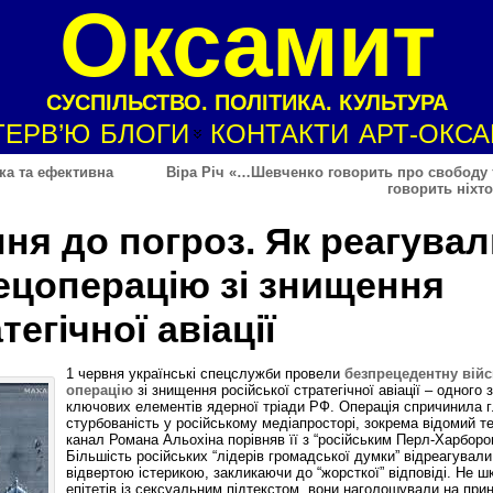
Оксамит
СУСПІЛЬСТВО. ПОЛІТИКА. КУЛЬТУРА
ТЕРВ’Ю
БЛОГИ
КОНТАКТИ
АРТ-ОКС
тка та ефективна
Віра Річ «…Шевченко говорить про свободу т
говорить ніхт
ня до погроз. Як реагувал
ецоперацію зі знищення
тегічної авіації
1 червня українські спецслужби провели
безпрецедентну вій
операцію
зі знищення російської стратегічної авіації – одного з
ключових елементів ядерної тріади РФ. Операція спричинила 
стурбованість у російському медіапросторі, зокрема відомий т
канал Романа Альохіна порівняв її з “російським Перл-Харборо
Більшість російських “лідерів громадської думки” відреагували
відвертою істерикою, закликаючи до “жорсткої” відповіді. Не 
епітетів із сексуальним підтекстом, вони наголошували на при