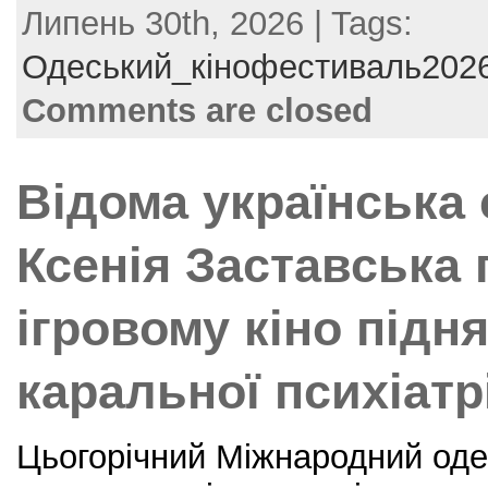
Липень 30th, 2026 | Tags:
c
itt
er
ai
ar
e
er
e
l
e
Одеський_кінофестиваль202
b
st
Comments are closed
o
o
Відома українська
k
Ксенія Заставська
ігровому кіно підн
каральної психіатрі
Цьогорічний Міжнародний оде