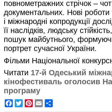
повнометражних стрічок – чоти
документальних. Нові роботи 
і міжнародні копродукції досл
її наслідків, людську стійкість
пошук майбутнього, формуюч
портрет сучасної України.
Фільми Національної конкурс
Читати
17-й Одеський міжн
кінофестиваль оголосив На
програму
F
T
Pi
E
S
a
w
nt
m
h