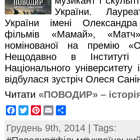
музикант і скульп
України. Лауре
України імені Олександр
фільмів «Мамай», «Матч»
номінованої на премію «О
Нещодавно в Інституті ф
Національного університету
відбулася зустріч Олеся Сані
Читати
«ПОВОДИР» – історія
F
T
Pi
E
S
a
w
nt
m
h
Грудень 9th, 2014 | Tags:
c
itt
er
ai
ar