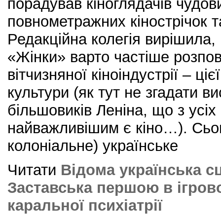
порадував кіноглядачів чудов
повнометражних кінострічок т
Редакційна колегія вирішила,
«Жінки» варто частіше розпов
вітчизняної кіноіндустрії – ціє
культури (як тут не згадати ви
більшовиків Леніна, що з усіх
найважливішим є кіно…). Сьо
колоніальне) українське
Читати
Відома українська с
Заставська першою в ігрово
каральної психіатрії