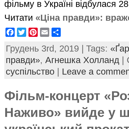
фільму в Україні відбулася 2
Читати
«Ціна правди»: враж
F
T
Pi
E
S
a
w
nt
m
h
Грудень 3rd, 2019 | Tags:
«Ґа
c
itt
er
ai
ar
e
er
e
l
e
правди»
,
Агнешка Холланд
| 
b
st
суспільство
|
Leave a commen
o
o
Фільм-концерт «Ро
k
Наживо» вийде у 