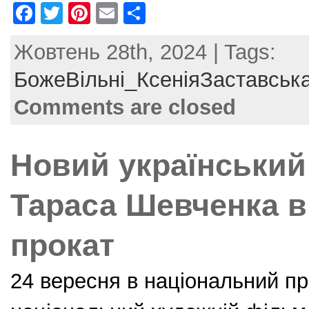
F
T
Pi
E
S
a
w
nt
m
h
Жовтень 28th, 2024 | Tags:
c
itt
er
ai
ar
e
er
e
l
e
БожеВільні_КсеніяЗаставськ
b
st
Comments are closed
o
o
Новий український
k
Тараса Шевченка в
прокат
24 вересня в національний пр