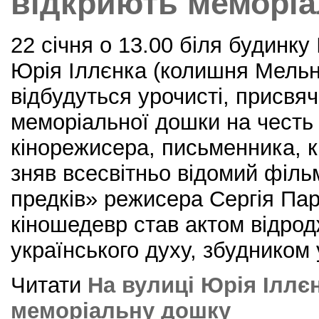
відкриють меморі
22 січня о 13.00 біля будинку
Юрія Іллєнка (колишня Мельни
відбудуться урочисті, присвяч
меморіальної дошки на честь 
кінорежисера, письменника, к
зняв всесвітньо відомий фільм
предків» режисера Сергія Па
кіношедевр став актом відро
українського духу, збудником у
Читати
На вулиці Юрія Іллє
меморіальну дошку