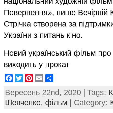
національний художній фільм
Повернення», пише Вечірній К
Стрічка створена за підтримк
України з питань кіно.
Новий український фільм про
виходить у прокат
F
T
Pi
E
S
a
w
nt
m
h
Вересень 22nd, 2020 | Tags:
К
c
itt
er
ai
ar
e
er
e
l
e
Шевченко
,
фільм
| Category:
b
st