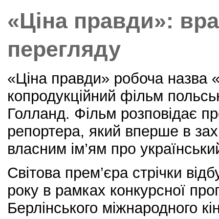
o
«Ціна правди»: вр
o
k
перегляду
«Ціна правди» робоча назва 
копродукційний фільм польсь
Голланд. Фільм розповідає пр
репортера, який вперше в захі
власним ім’ям про українськи
Світова прем’єра стрічки від
року в рамках конкурсної про
Берлінського міжнародного к