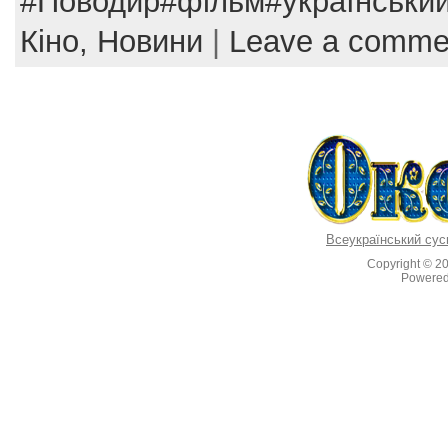
e
er
e
l
e
#Поводир#фільм#український
b
st
Кіно,
Новини
|
Leave a comme
o
o
k
Всеукраїнський сус
Copyright © 2
Powere