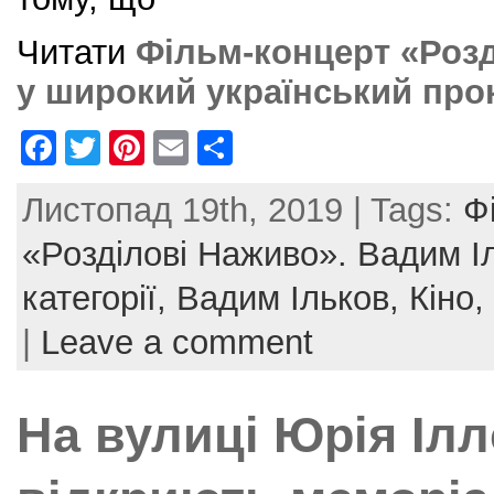
Читати
Фільм-концерт «Роз
у широкий український прок
F
T
Pi
E
S
a
w
nt
m
h
Листопад 19th, 2019 | Tags:
Ф
c
itt
er
ai
ar
e
er
e
l
e
«Розділові Наживо». Вадим І
b
st
категорії,
Вадим Ільков,
Кіно,
o
|
Leave a comment
o
k
На вулиці Юрія Ілл