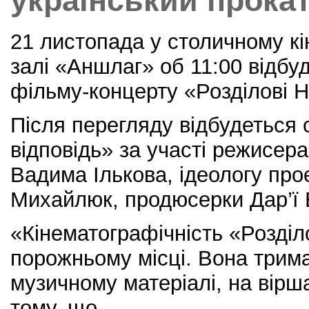
український прокат
21 листопада у столичному кі
залі «Аншлаг» об 11:00 відбу
фільму-концерту «Розділові 
Після перегляду відбудеться 
відповідь» за участі режисер
Вадима Ількова, ідеологу про
Михайлюк, продюсерки Дар’ї 
«Кінематографічність «Розділ
порожньому місці. Вона трим
музичному матеріалі, на віршах
тому, що