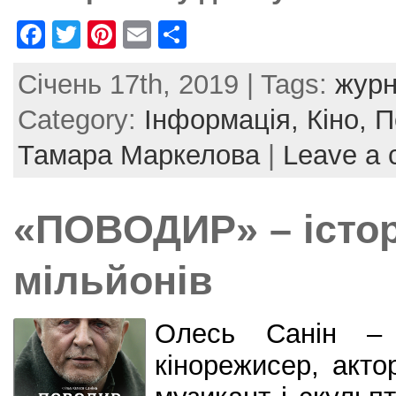
F
T
Pi
E
S
a
w
nt
m
h
Січень 17th, 2019 | Tags:
журн
c
itt
er
ai
ar
e
er
e
l
e
Category:
Інформація,
Кіно,
П
b
st
Тамара Маркелова
|
Leave a
o
o
«ПОВОДИР» – істор
k
мільйонів
Олесь Санін – 
кінорежисер, акто