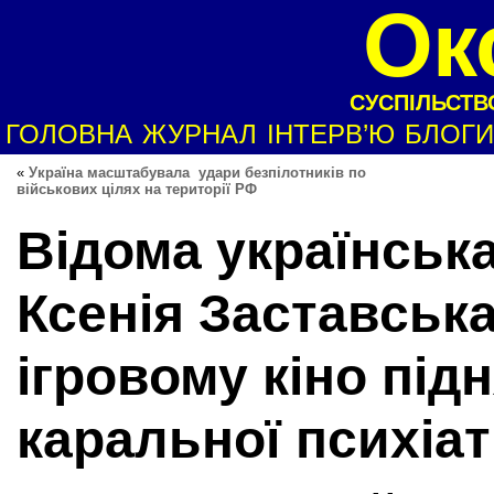
Ок
СУСПІЛЬСТВО
ГОЛОВНА
ЖУРНАЛ
ІНТЕРВ’Ю
БЛОГИ
«
Україна масштабувала удари безпілотників по
військових цілях на території РФ
Відома українськ
Ксенія Заставськ
ігровому кіно під
каральної психіат