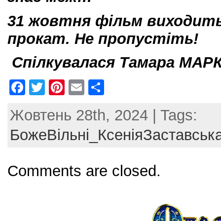
31 жовтня фільм виходить
прокат. Не пропустіть!
Спілкувалася Тамара МА
F
T
Pi
E
S
a
w
nt
m
h
Жовтень 28th, 2024 | Tags:
c
itt
er
ai
ar
e
er
e
l
e
БожеВільні_КсеніяЗаставськ
b
st
o
Comments are closed.
o
k