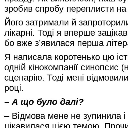
зробив спробу переплисти на 
Його затримали й запроторили
лікарні. Тоді я вперше зацік
бо вже з’явилася перша літер
Я написала коротенько цю іст
одній кінокомпанії синопсис (
сценарію. Тоді мені відмовили
році.
–
А що було далі?
– Відмова мене не зупинила і
цікавилася цією темою. Прочи