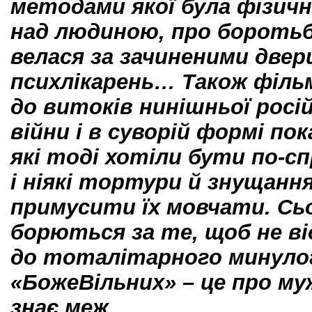
методами якої була фізичн
над людиною, про боротьбу
велася за зачиненими двер
психлікарень… Також філь
до витоків нинішньої росій
війни і в суворій формі пок
які тоді хотіли бути по-с
і ніякі тортури й знущанн
примусити їх мовчати. Сьо
борються за те, щоб не в
до тоталітарного минулог
«БожеВільних» – це про муж
знає меж…