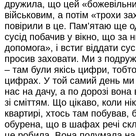
дружила, що цей «божевільни
військовим, а потім «трохи за
повірили в це. Пам’ятаю ще о
сусід побачив у вікно, що за
допомога», і встиг віддати сус
просив заховати. Ми з подру
– там були якісь цифри, тобто,
цифрах. У той самий день ми
нас на дачу, а по дорозі вон
зі сміттям. Що цікаво, коли нік
квартирі, хтось там побував,
обурена, що в шафах речі скл
це робила. Вона подумала на 