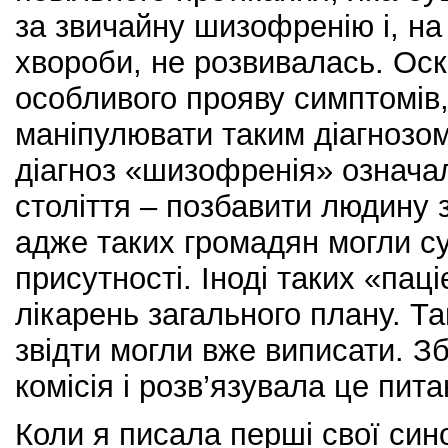
за звичайну шизофренію і, на 
хвороби, не розвивалась. Оск
особливого прояву симптомів,
маніпулювати таким діагнозо
діагноз «шизофренія» означал
століття – позбавити людину з
адже таких громадян могли су
присутності. Іноді таких «пац
лікарень загального плану. Т
звідти могли вже виписати. З
комісія і розв’язувала це пита
Коли я писала перші свої сино