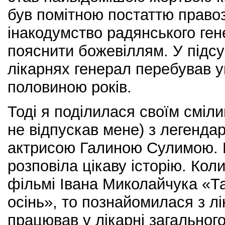
був помітною постаттю правоз
інакодумство радянського ге
пояснити божевіллям. У підсу
лікарнях генерал перебував 
половиною років.
Тоді я поділилася своїм сміл
не відпускав мене) з легенда
актрисою Галиною Сулимою. В
розповіла цікаву історію. Кол
фільмі Івана Миколайчука «Та
осінь», то познайомилася з л
працював у лікарні загального