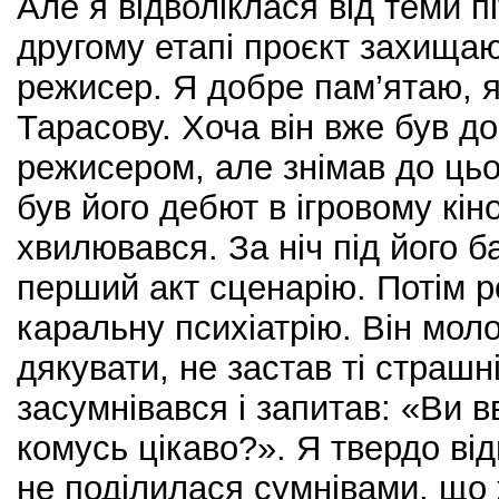
Але я відволіклася від теми п
другому етапі проєкт захищаю
режисер. Я добре пам’ятаю, 
Тарасову. Хоча він вже був д
режисером, але знімав до цьо
був його дебют в ігровому кіно
хвилювався. За ніч під його 
перший акт сценарію. Потім р
каральну психіатрію. Він моло
дякувати, не застав ті страшн
засумнівався і запитав: «Ви 
комусь цікаво?». Я твердо ві
не поділилася сумнівами, що 