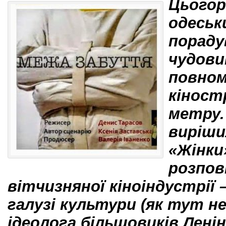
Цьогор
одеськ
пораду
чудови
повно
кіност
метру.
виріши
«Жінки
розпов
вітчизняної кіноіндустрії
галузі культури (як тут н
ідеолога більшовиків Леніна