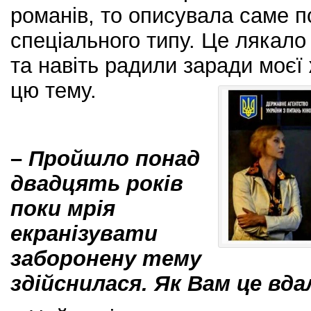
романів, то описувала саме пс
спеціального типу. Це лякало
та навіть радили заради моєї
цю тему.
–
Пройшло понад
двадцять років
поки мрія
екранізувати
заборонену тему
здійснилася. Як Вам це вд