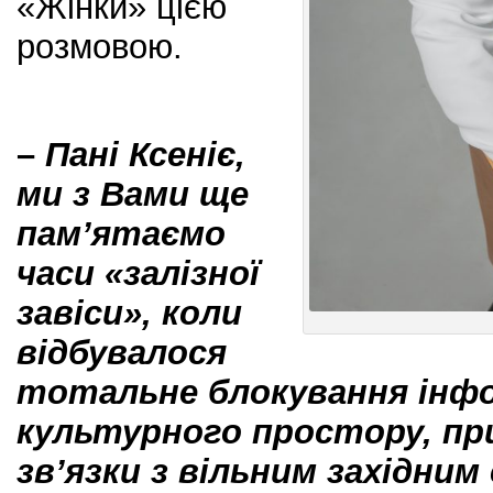
«Жінки» цією
розмовою.
–
Пані Ксеніє,
ми з Вами ще
пам’ятаємо
часи «залізної
завіси», коли
відбувалося
тотальне блокування інф
культурного простору, пр
зв’язки з вільним західним