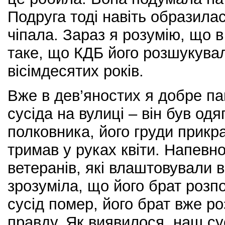
Подруга тоді навіть образилас
чіпала. Зараз я розумію, що 
таке, що КДБ його розшукувал
вісімдесятих років.
Вже в дев’яностих я добре па
сусіда на вулиці – він був од
полковника, його груди прикр
тримав у руках квіти. Напевн
ветеранів, які влаштовували в 
зрозуміла, що його брат розп
сусід помер, його брат вже ро
правду. Як виявилося, наш су