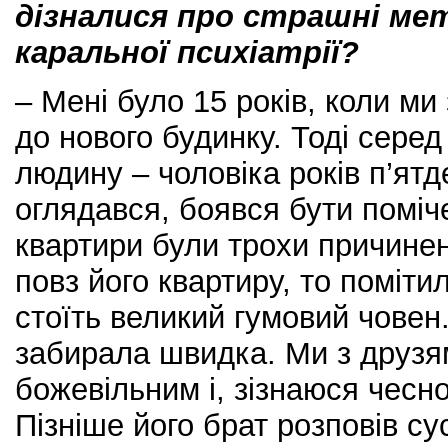
дізналися про страшні мет
каральної психіатрії?
– Мені було 15 років, коли ми
до нового будинку. Тоді серед
людину – чоловіка років п’ятд
оглядався, боявся бути поміч
квартири були трохи причинен
повз його квартиру, то поміти
стоїть великий гумовий човен
забирала швидка. Ми з друзя
божевільним і, зізнаюся чесно
Пізніше його брат розповів сус