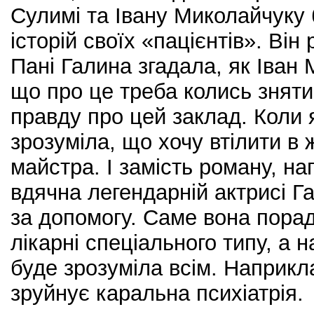
Сулимі та Івану Миколайчуку
історій своїх «пацієнтів». Він 
Пані Галина згадала, як Іван 
що про це треба колись зняти
правду про цей заклад. Коли 
зрозуміла, що хочу втілити в 
майстра. І замість роману, на
вдячна легендарній актрисі Г
за допомогу. Саме вона пора
лікарні спеціального типу, а н
буде зрозуміла всім. Наприкла
зруйнує каральна психіатрія.