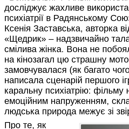
досліджує жахливе використа
психіатрії в Радянському Сою
Ксенія Заставська, авторка в
«Щедрик» – надзвичайно тал
смілива жінка. Вона не побоя
на кінозагал цю страшну мот
замовчувалася (як багато чого
написала сценарій першого іг
каральну психіатрію: фільму 
емоційним напруженням, скла
людська природа межує зі з
Про те, як