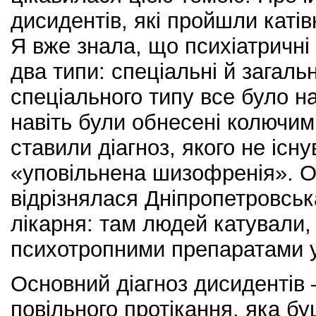
дисидентів, які пройшли катівн
Я вже знала, що психіатричні 
два типи: спеціальні й загальн
спеціального типу все було на
навіть були обнесені колючи
ставили діагноз, якого не існ
«уповільнена шизофренія». 
відрізнялася Дніпропетровськ
лікарня: там людей катували,
психотропними препаратами у
Основний діагноз дисидентів
повільного протікання, яка б