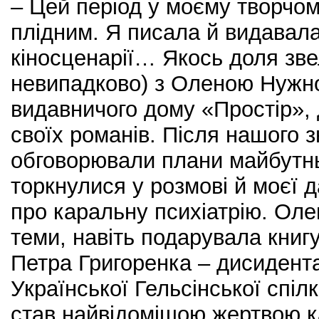
– Цей період у моєму творчом
плідним. Я писала й видавал
кіносценарії… Якось доля зве
невипадково) з Оленою Нужн
видавничого дому «Простір», 
своїх романів. Після нашого 
обговорювали плани майбутньо
торкнулися у розмові й моєї д
про каральну психіатрію. Оле
теми, навіть подарувала книг
Петра Григоренка – дисидента
Української Гельсінської спіл
став найвідомішою жертвою ка