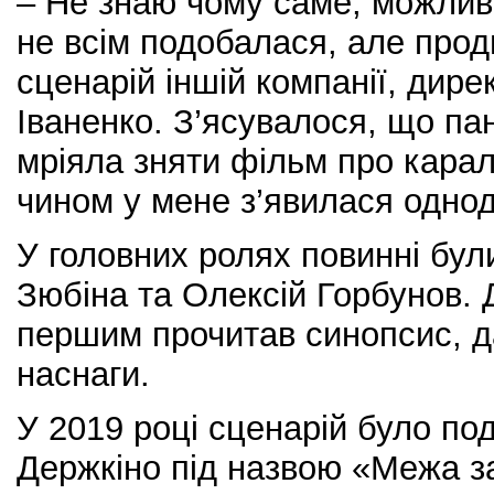
– Не знаю чому саме, можлив
не всім подобалася, але про
сценарій іншій компанії, дире
Іваненко. З’ясувалося, що па
мріяла зняти фільм про карал
чином у мене з’явилася одно
У головних ролях повинні бу
Зюбіна та Олексій Горбунов. Д
першим прочитав синопсис, д
наснаги.
У 2019 році сценарій було под
Держкіно під назвою «Межа за