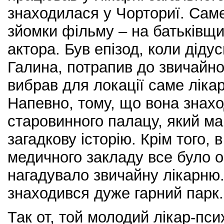
знаходилася у Чорториї. Сам
зйомки фільму – на батьківщи
актора. Був епізод, коли дідус
Галина, потрапив до звичайно
вибрав для локації саме лік
Напевно, тому, що вона знахо
старовинного палацу, який ма
загадкову історію. Крім того, 
медичного закладу все було 
нагадувало звичайну лікарню.
знаходився дуже гарний парк.
Так от, той молодий лікар-пси