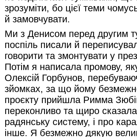
зрозуміти, бо цієї теми чому
й замовчувати.
Ми з Денисом перед другим т
поспіль писали й переписувал
говорити та змонтувати у пре
Потім я написала промову, я
Олексій Горбунов, перебуваюч
зйомках, за що йому безмежн
проєкту прийшла Римма Зюбі
переконливо та щиро сказала 
радянську систему, і про кара
інше. Я безмежно дякую велик