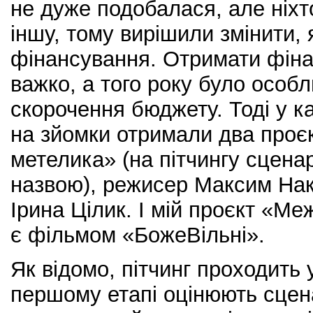
не дуже подобалася, але ніхт
іншу, тому вирішили змінити,
фінансування. Отримати фін
важко, а того року було особ
скорочення бюджету. Тоді у к
на зйомки отримали два проє
метелика» (на пітчингу сценар
назвою), режисер Максим Нак
Ірина Цілик. І мій проєкт «Ме
є фільмом «БожеВільні».
Як відомо, пітчинг проходить 
першому етапі оцінюють сцена