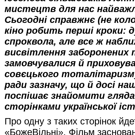
мистецтв для нас найважл
Сьогодні справжнє (не коло
кіно робить перші кроки:
д
спроквола, але все ж набл
висвітлення заборонених т
замовчувалися й приховува
совєцького тоталітаризм
ради зазначу, що й досі н
поспішає знайомити гляда
сторінками української іст
Про одну з таких сторінок йде
«БожеВільні». Фільм заснован