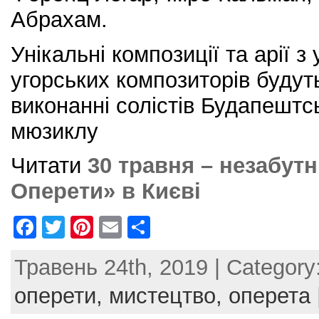
Абрахам.
Унікальні композиції та арії 
угорських композиторів будут
виконанні солістів Будапештс
мюзиклу
Читати
30 травня – незабутн
Оперети» в Києві
F
T
Pi
E
S
a
w
nt
m
h
Травень 24th, 2019 | Category
c
itt
er
ai
ar
e
er
e
l
e
оперети,
мистецтво,
оперета
b
st