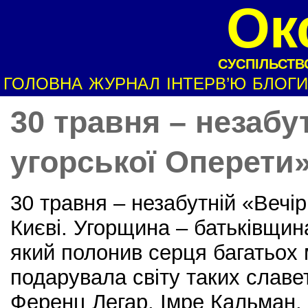
Ок
СУСПІЛЬСТВО
ГОЛОВНА
ЖУРНАЛ
ІНТЕРВ’Ю
БЛОГИ
30 травня – незабу
угорської Оперети»
30 травня – незабутній «Вечір
Києві. Угорщина – батьківщин
який полонив серця багатьох 
подарувала світу таких славе
Ференц Легар, Імре Кальман,