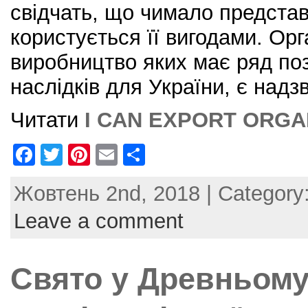
свідчать, що чимало представ
користується її вигодами. Орг
виробництво яких має ряд по
наслідків для України, є надз
Читати
I CAN EXPORT ORGA
F
T
Pi
E
S
a
w
nt
m
h
Жовтень 2nd, 2018 | Category
c
itt
er
ai
ar
e
er
e
l
e
Leave a comment
b
st
o
Свято у Древньому
o