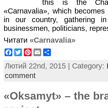
this is the Cha
«Carnavalia», which becomes 
in our country, gathering in 
businessmen, politicians, repre
Читати
«Carnavalia»
F
T
Pi
E
S
a
w
nt
m
h
Лютий 22nd, 2015 | Category:
c
itt
er
ai
ar
e
er
e
l
e
comment
b
st
o
«Oksamyt» – the b
o
k