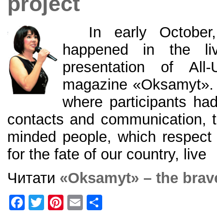
project
In early October, 
happened in the li
presentation of All-U
magazine «Oksamyt». T
where participants ha
contacts and communication, t
minded people, which respect U
for the fate of our country, live
Читати
«Oksamyt» – the brav
F
T
Pi
E
S