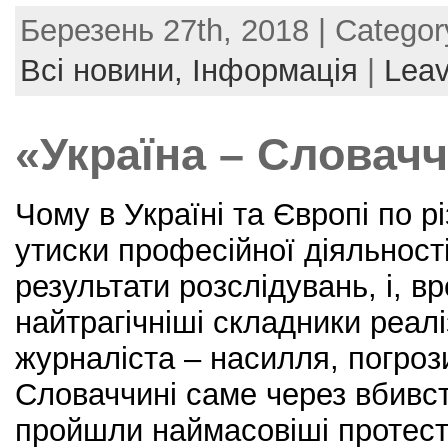
a
w
nt
m
h
Березень 27th, 2018 | Categor
c
itt
er
ai
ar
e
er
e
l
e
Всі новини,
Інформація
|
Lea
b
st
o
«Україна – Словачч
o
k
Чому в Україні та Європі по р
утиски професійної діяльності
результати розслідувань, і, в
найтрагічніші складники реалі
журналіста – насилля, погрози
Словаччині саме через вбивст
пройшли наймасовіші протест