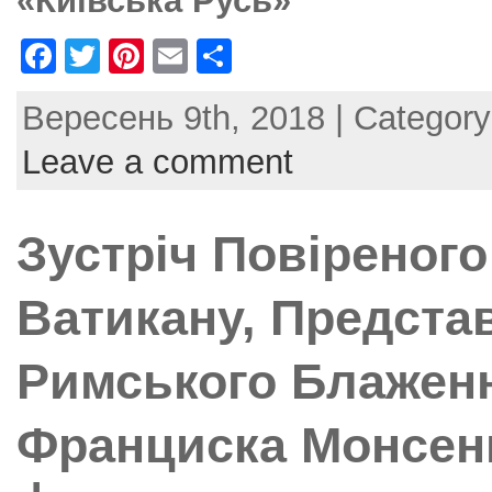
«Київська Русь»
F
T
Pi
E
S
a
w
nt
m
h
Вересень 9th, 2018 | Categor
c
itt
er
ai
ar
e
er
e
l
e
Leave a comment
b
st
o
Зустріч Повіреного
o
k
Ватикану, Предста
Римського Блажен
Франциска Монсен