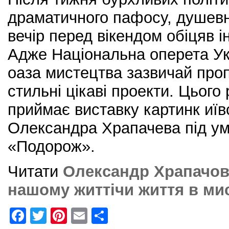
драматичного пафосу, душевн
вечір перед вікендом обіцяв ін
Адже Національна оперета Ук
оаза мистецтва зазвичай пр
стильні цікаві проекти. Цього
приймає виставку картинк иїв
Олександра Храпачева під у
«Подорож».
Читати
Олександр Храпачов:
нашому життічи життя в ми
F
T
Pi
E
S