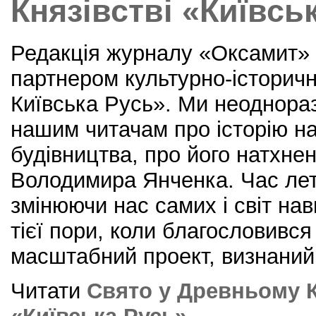
k
Князівстві «Київсь
Редакція журналу «Оксамит» 
партнером культурно-історич
Київська Русь». Ми неоднора
нашим читачам про історію н
будівництва, про його натхнен
Володимира Янченка. Час лет
змінюючи нас самих і світ нав
тієї пори, коли благословився
масштабний проект, визнаний
Читати
Свято у Древньому К