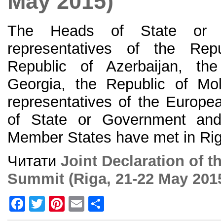
May 2015)
The Heads of State or 
representatives of the Rep
Republic of Azerbaijan, th
Georgia, the Republic of Mo
representatives of the Europ
of State or Government and 
Member States have met in Ri
Читати
Joint Declaration of t
Summit (Riga, 21-22 May 201
F
T
Pi
E
S
a
w
nt
m
h