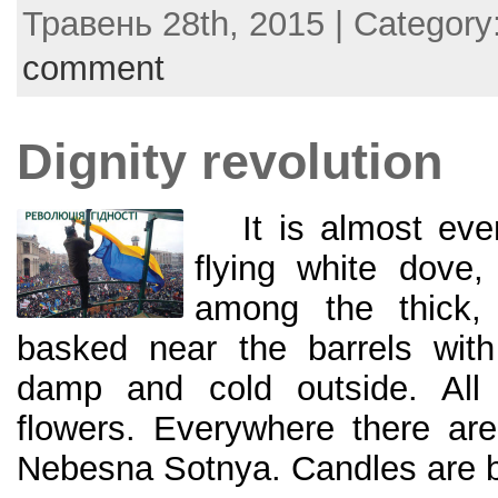
Травень 28th, 2015 | Category
c
itt
er
ai
ar
e
er
e
l
e
comment
b
st
o
Dignity revolution
o
k
It is almost even
flying white dove,
among the thick, 
basked near the barrels with
damp and cold outside. All
flowers. Everywhere there ar
Nebesna Sotnya. Candles are b