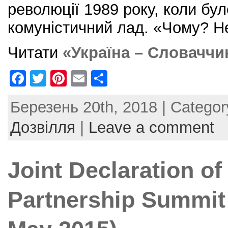
революції 1989 року, коли бу
комуністичний лад. «Чому? Н
Читати
«Україна – Словаччи
F
T
Pi
E
S
a
w
nt
m
h
Березень 20th, 2018 | Catego
c
itt
er
ai
ar
e
er
e
l
e
Дозвілля
|
Leave a comment
b
st
o
Joint Declaration of
o
k
Partnership Summit 