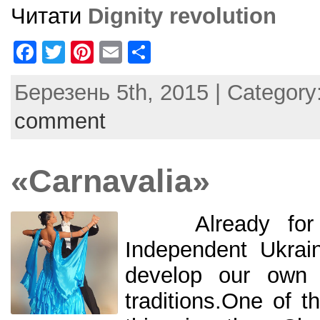
Читати
Dignity revolution
F
T
Pi
E
S
a
w
nt
m
h
Березень 5th, 2015 | Category
c
itt
er
ai
ar
e
er
e
l
e
comment
b
st
o
«Carnavalia»
o
k
Already for 2
Independent Ukrai
develop our own 
traditions.One of t