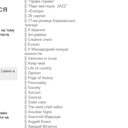
"Права справа"
“Парк мистецтв. JAZZ”
ся
«Енеїда»
29 серпня
77-ма річниця Корюківської
трагедії
8 березня
 на тому
власну
Art-paletter
Creative chest
Events
II Міжнародний конкурс
вокалістів
Interview in issue
Keep weel
Life of country
|
Leave a
Opinion
Page of history
Personality
Society
Socium
Sources
State case
The word chief editor
Альбом Signs
змін
Анатолій Марущак
ти на
Андрій Козка
Аркадій Музичук