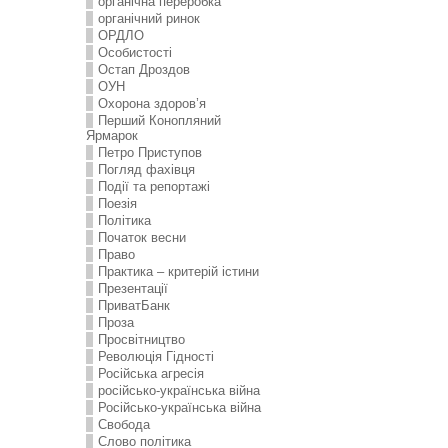
органічна переробка
органічний ринок
ОРДЛО
Особистості
Остап Дроздов
ОУН
Охорона здоров’я
Перший Конопляний
Ярмарок
Петро Приступов
Погляд фахівця
Події та репортажі
Поезія
Політика
Початок весни
Право
Практика – критерій істини
Презентації
ПриватБанк
Проза
Просвітництво
Революція Гідності
Російська агресія
російсько-українська війна
Російсько-українська війна
Свобода
Слово політика