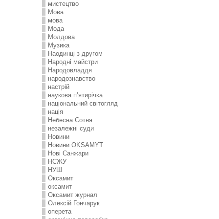
мистецтво
Мова
мова
Мода
Молдова
Музика
Наодинці з другом
Народні майстри
Народовладдя
народознавство
настрій
наукова п’ятирічка
національний світогляд
нація
Небесна Сотня
незалежні суди
Новини
Новини OKSAMYT
Нові Санжари
НСЖУ
НУШ
Оксамит
оксамит
Оксамит журнал
Олексій Гончарук
оперета