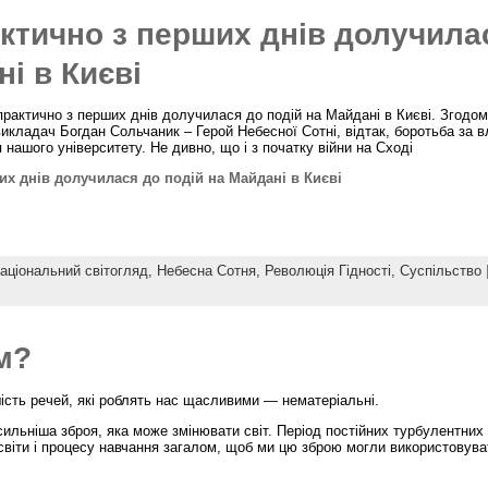
ктично з перших днів долучила
і в Києві
 практично з перших днів долучилася до подій на Майдані в Києві. Згодом
викладач Богдан Сольчаник – Герой Небесної Сотні, відтак, боротьба за 
нашого університету. Не дивно, що і з початку війни на Сході
их днів долучилася до подій на Майдані в Києві
аціональний світогляд,
Небесна Сотня,
Революція Гідності,
Суспільство
м?
шість речей, які роблять нас щасливими — нематеріальні.
льніша зброя, яка може змінювати світ. Період постійних турбулентних 
світи і процесу навчання загалом, щоб ми цю зброю могли використовува