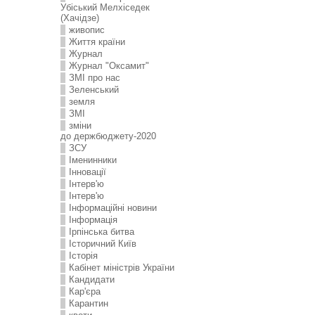
Убіський Мелхіседек
(Хачідзе)
живопис
Життя країни
Журнал
Журнал "Оксамит"
ЗMI про нас
Зеленський
земля
ЗМІ
зміни
до держбюджету-2020
ЗСУ
Іменинники
Інновації
Інтерв'ю
Інтерв'ю
Інформаційні новини
Інформація
Ірпінська битва
Історичний Київ
Історія
Кабінет міністрів України
Кандидати
Кар'єра
Карантин