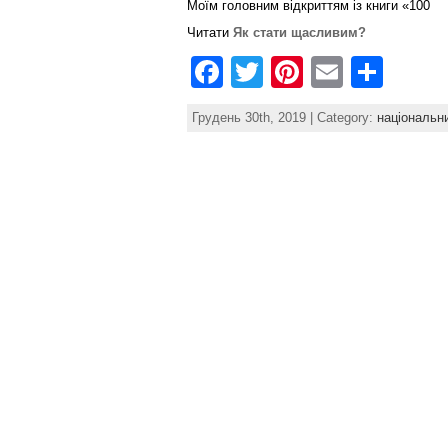
Моїм головним відкриттям із книги «100
Читати
Як стати щасливим?
F
T
Pi
E
S
a
w
nt
m
h
Грудень 30th, 2019 | Category:
національн
c
itt
er
ai
ar
e
er
e
l
e
b
st
o
o
k