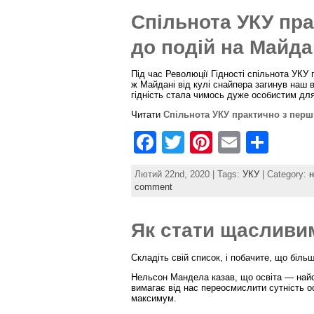
e
er
e
l
e
Спільнота УКУ пра
b
st
o
до подій на Майдан
o
Під час Революції Гідності спільнота УКУ
k
ж Майдані від кулі снайпера загинув наш 
гідність стала чимось дуже особистим для 
Читати
Спільнота УКУ практично з перш
F
T
Pi
E
S
a
w
nt
m
h
Лютий 22nd, 2020 | Tags:
УКУ
| Category:
н
c
itt
er
ai
ar
comment
e
er
e
l
e
Як стати щасливи
b
st
o
Складіть свій список, і побачите, що біль
o
Нельсон Мандела казав, що освіта — найси
вимагає від нас переосмислити сутність о
k
максимум.