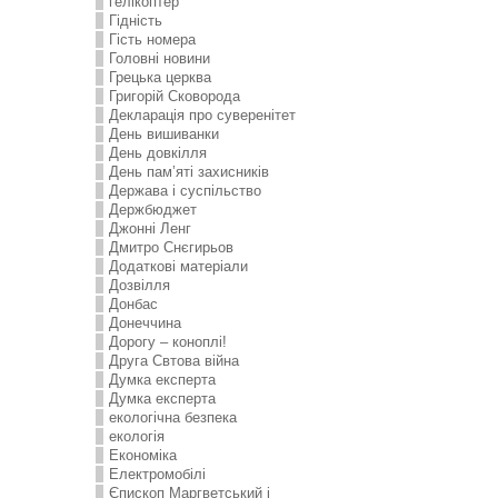
гелікоптер
Гідність
Гість номера
Головні новини
Грецька церква
Григорій Сковорода
Декларація про суверенітет
День вишиванки
День довкілля
День пам’яті захисників
Держава і суспільство
Держбюджет
Джонні Ленг
Дмитро Снєгирьов
Додаткові матеріали
Дозвілля
Донбас
Донеччина
Дорогу – коноплі!
Друга Свтова війна
Думка експерта
Думка експерта
екологічна безпека
екологія
Економіка
Електромобілі
Єпископ Маргветський і