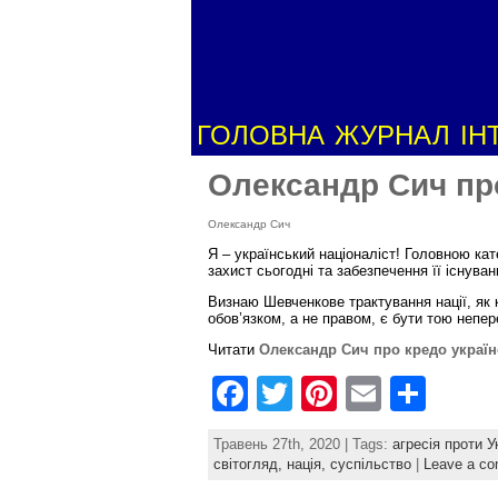
ГОЛОВНА
ЖУРНАЛ
ІН
Олександр Сич про
Олександр Сич
Я – український націоналіст! Головною кате
захист сьогодні та забезпечення її існуван
Визнаю Шевченкове трактування нації, як
обов’язком, а не правом, є бути тою неп
Читати
Олександр Сич про кредо україн
F
T
Pi
E
S
a
w
nt
m
h
Травень 27th, 2020 | Tags:
агресія проти У
c
itt
er
ai
ar
світогляд,
нація,
суспільство
|
Leave a c