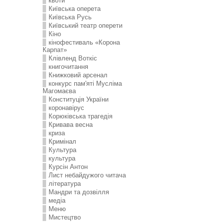
квоти
Київська оперета
Київська Русь
Київський театр оперети
Кіно
кінофестиваль «Корона
Карпат»
Клівленд Воткіс
книгочитання
Книжковий арсенал
конкурс пам'яті Мусліма
Магомаєва
Конституція України
коронавірус
Корюківська трагедія
Кривава весна
криза
Кримінал
Культура
культура
Курсін Антон
Лист небайдужого читача
література
Мандри та дозвілля
медіа
Меню
Мистецтво