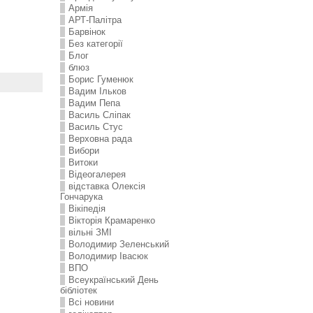
Армія
АРТ-Палітра
Барвінок
Без категорії
Блог
блюз
Борис Гуменюк
Вадим Ільков
Вадим Пепа
Василь Сліпак
Василь Стус
Верховна рада
Вибори
Витоки
Відеогалерея
відставка Олексія
Гончарука
Вікіпедія
Вікторія Крамаренко
вільні ЗМІ
Володимир Зеленський
Володимир Івасюк
ВПО
Всеукраїнський День
бібліотек
Всі новини