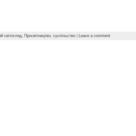
ий світогляд,
Просвітництво,
суспільство
|
Leave a comment