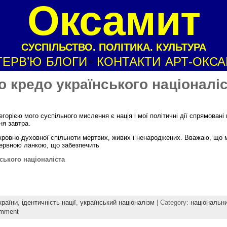
Оксамит
СУСПІЛЬСТВО. ПОЛІТИКА. КУЛЬТУРА
ТЕРВ’Ю
БЛОГИ
КОНТАКТИ
АРТ-ОКС
 кредо українського націоналі
горією мого суспільного мислення є нація і мої політичні дії спрямовані н
ня завтра.
 кровно-духовної спільноти мертвих, живих і ненароджених. Вважаю, що 
ерервною ланкою, що забезпечить
ського націоналіста
країни
,
ідентичність нації
,
український націоналізм
| Category:
національн
omment