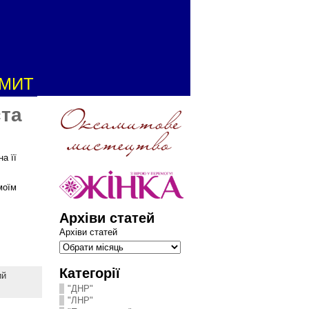
АМИТ
ста
а її
моїм
Архіви статей
Архіви статей
Категорії
ий
"ДНР"
"ЛНР"