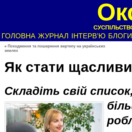
Ок
СУСПІЛЬСТВО
ГОЛОВНА
ЖУРНАЛ
ІНТЕРВ’Ю
БЛОГИ
«
Походження та поширення вертепу на українських
землях
Як стати щаслив
Складіть свій список
біл
роб