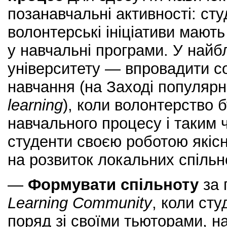
позанавчальні активності: студ
волонтерські ініціативи мають
у навчальні програми. У най
університету — впровадити с
навчання (на Заході популярн
learning
), коли волонтерство 
навчального процесу і таким ч
студенти своєю роботою якіс
на розвиток локальних спільн
—
Формувати спільноту
за 
Learning Community
, коли сту
поряд зі своїми тьюторами, н