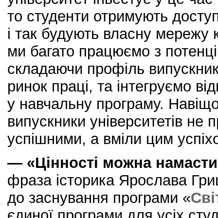
то студенти отримують доступ
і так будують власну мережу 
ми багато працюємо з потенц
складаючи профіль випускник
ринок праці, та інтегруємо від
у навчальну програму. Навіщ
випускники університетів не 
успішними, а вміли цим успі
— «Цінності можна намасти
фраза історика Ярослава Гри
до заснування програми «
Сві
єдиної програми для усіх студ