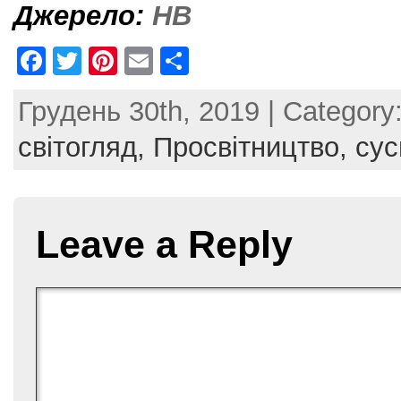
Джерело:
НВ
F
T
Pi
E
S
a
w
nt
m
h
Грудень 30th, 2019 | Category
c
itt
er
ai
ar
e
er
e
l
e
світогляд,
Просвітництво,
сус
b
st
o
o
Leave a Reply
k