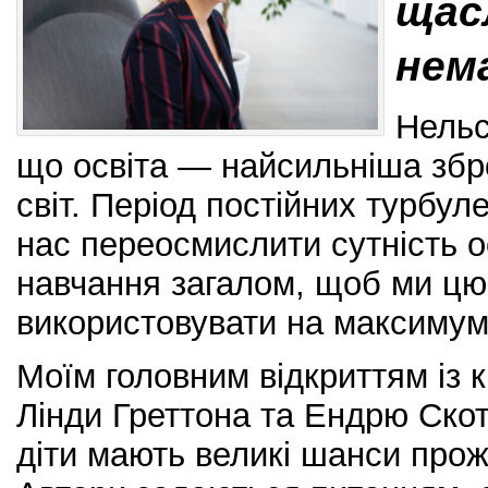
щас
нем
Нельс
що освіта — найсильніша збр
світ. Період постійних турбул
нас переосмислити сутність о
навчання загалом, щоб ми цю
використовувати на максимум
Моїм головним відкриттям із к
Лінди Греттона та Ендрю Скот
діти мають великі шанси прож