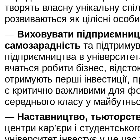
творять власну унікальну спі
розвиваються як цілісні особи
—
Виховувати підприємниц
самозарадність
та підтримув
підприємництва в університет
вчаться робити бізнес, відстою
отримують перші інвестиції, 
є критично важливими для ф
середнього класу у майбутнь
—
Наставництво, тьюторст
центри кар’єри і студентсько
університет інвестує у це час