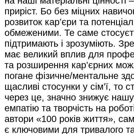
на наші матеріальні цінності –
приріст. Бо без міцних навичо
розвиток кар’єри та потенціал
обмеженими. Те саме стосуєть
підтримають і зрозуміють. З
має великий вплив для профе
та розширення кар’єрних мож
погане фізичне/ментальне здо
щасливі стосунки у сім’ї, то 
через це, значно знижує нашу
емпатію та творчість на робот
автори «100 років життя», са
є ключовими для тривалого та