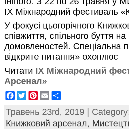
іншого. З 22 по 26 травня у 
IX Міжнародний фестиваль «
У фокусі цьогорічного Книжк
співжиття, спільного буття на 
домовленостей. Спеціальна п
відкрите питання» охоплює
Читати
IX Міжнародний фес
Арсенал»
F
T
Pi
E
S
a
w
nt
m
h
Травень 23rd, 2019 | Category
c
itt
er
ai
ar
e
er
e
l
e
Книжковий арсенал,
Мистецт