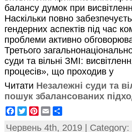
балансу думок при висвітленні
Наскільки повно забезпечуєт
гендерних аспектів під час ком
проблеми активно обговорюв
Третього загальнонаціональн
суди та вільні ЗМІ: висвітлен
процесів», що проходив у
Читати
Незалежні суди та ві
пошук збалансованих підхо
F
T
Pi
E
S
a
w
nt
m
h
Червень 4th, 2019 | Category:
c
itt
er
ai
ar