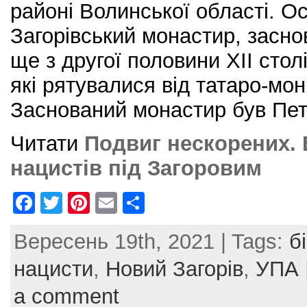
районі Волинської області. О
Загорівський монастир, засно
ще з другої половини XII стол
які рятувалися від татаро-мон
Заснований монастир був Пе
Читати
Подвиг нескорених. 
нацистів під Загоровим
F
T
Pi
E
S
a
w
nt
m
h
Вересень 19th, 2021 | Tags:
б
c
itt
er
ai
ar
e
er
e
l
e
нацисти
,
Новий Загорів
,
УПА
b
st
a comment