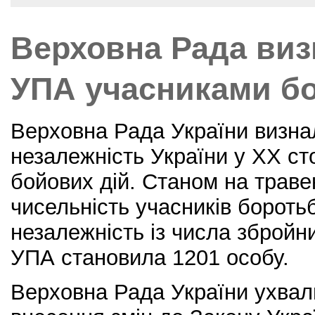
o
o
Верховна Рада виз
k
УПА учасниками бо
Верховна Рада України визна
незалежність України у XX ст
бойових дій. Станом на траве
чисельність учасників бороть
незалежність із числа збройни
УПА становила 1201 особу.
Верховна Рада України ухвал