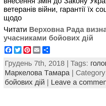
внесення змін до Закону Укра
ветеранів війни, гарантії їх с
щодо
Читати
Верховна Рада визн
учасниками бойових дій
F
T
Pi
E
S
a
w
nt
m
h
Грудень 7th, 2018 | Tags:
голо
c
itt
er
ai
ar
e
er
e
l
e
Маркелова Тамара
| Category
b
st
бойових дій
|
Leave a commen
o
o
k