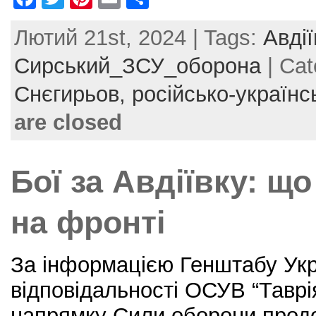
a
w
nt
m
h
Лютий 21st, 2024 | Tags:
Авді
c
itt
er
ai
ar
e
er
e
l
e
Сирський_ЗСУ_оборона
| Cat
b
st
Снєгирьов,
російсько-українс
o
are closed
o
k
Бої за Авдіївку: щ
на фронті
За інформацією Генштабу Укра
відповідальності ОСУВ “Таврі
напрямку Сили оборони прод