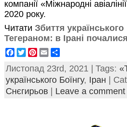
компанії «Міжнародні авіаліні
2020 року.
Читати
Збиття українського 
Тегераном: в Ірані почалис
F
T
Pi
E
S
a
w
nt
m
h
Листопад 23rd, 2021 | Tags:
«
c
itt
er
ai
ar
e
er
e
l
e
українського Боїнгу
,
Іран
| Ca
b
st
Снєгирьов
|
Leave a comment
o
o
k