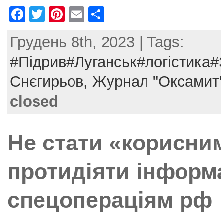
F
T
Pi
E
S
a
w
nt
m
h
Грудень 8th, 2023 | Tags:
c
itt
er
ai
ar
e
er
e
l
e
#Підрив#Луганськ#логістика
b
st
Снєгирьов,
Журнал "Оксамит
o
closed
o
k
Не стати «корисним
протидіяти інформ
спецопераціям рф