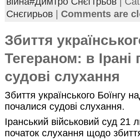
e
er
e
l
e
війна#Димтро Снєгтрьов
| Ca
b
st
Снєгирьов
|
Comments are c
o
o
Збиття українськог
k
Тегераном: в Ірані
судові слухання
Збиття українського Боїнгу на
почалися судові слухання.
Іранський військовий суд 21 
початок слухання щодо збитт