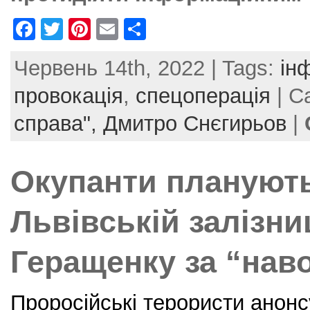
F
T
Pi
E
S
a
w
nt
m
h
Червень 14th, 2022 | Tags:
ін
c
itt
er
ai
ar
e
er
e
l
e
провокація
,
спецоперація
| C
b
st
справа",
Дмитро Снєгирьов
|
o
o
Окупанти планують
k
Львівській залізни
Геращенку за “нав
Проросійські терористи анонс