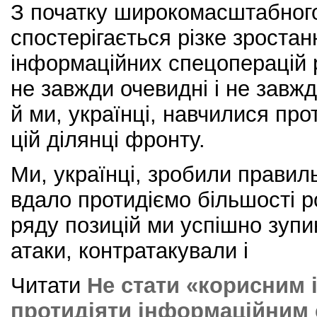
З початку широкомасштабног
спостерігається різке зростан
інформаційних спецоперацій 
не завжди очевидні і не завжд
й ми, українці, навчилися про
цій ділянці фронту.
Ми, українці, зробили правильн
вдало протидіємо більшості р
ряду позицій ми успішно зупи
атаки, контратакували і
Читати
Не стати «корисним і
протидіяти інформаційним