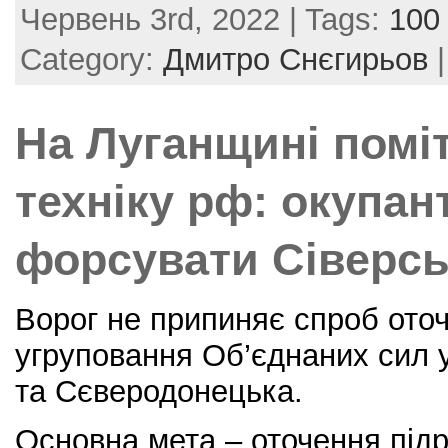
Червень 3rd, 2022 | Tags:
100 
c
itt
er
ai
ar
e
er
e
l
e
Category:
Дмитро Снєгирьов
b
st
o
На Луганщині помі
o
k
техніку рф: окупа
форсувати Сіверс
Ворог не припиняє спроб оточ
угруповання Об’єднаних сил 
та Сєверодонецька.
Основна мета – оточення підр