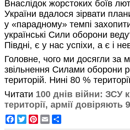
Внаслідок жорстоких боїв лю
України вдалося зірвати план
у «парадному» темпі захопити
українські Сили оборони ведут
Півдні, є у нас успіхи, а є і не
Головне, чого ми досягли за м
звільнення Силами оборони р
територій. Нині 80 % територі
Читати
100 днів війни: ЗСУ
території, армії довіряють 
F
T
Pi
E
S
a
w
nt
m
h