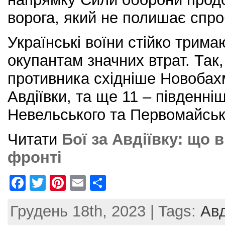
ворога, який не полишає спроб
Українські воїни стійко трим
окупантам значних втрат. Так,
противника східніше Новобахм
Авдіївки, та ще 11 – південні
Невельського та Первомайсько
Читати
Бої за Авдіївку: що 
фронті
F
T
Pi
E
S
a
w
nt
m
h
Грудень 18th, 2023 | Tags:
Авд
c
itt
er
ai
ar