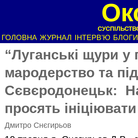
Ок
СУСПІЛЬСТВО
ГОЛОВНА
ЖУРНАЛ
ІНТЕРВ’Ю
БЛОГИ
“Луганські щури у 
мародерство та під
Сєвєродонецьк: Н
просять ініціювати
Дмитро Снєгирьов