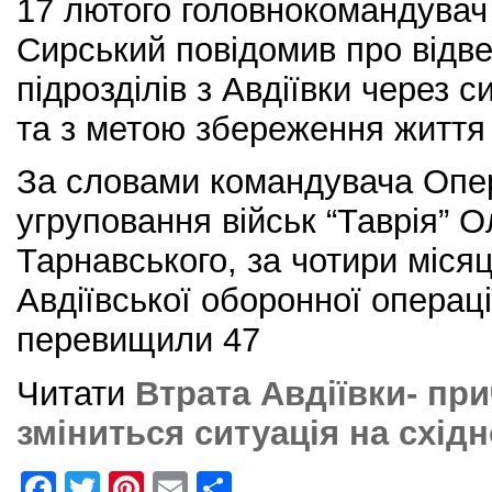
17 лютого головнокомандува
Сирський повідомив про відв
підрозділів з Авдіївки через 
та з метою збереження життя і
За словами командувача Опер
угруповання військ “Таврія” 
Тарнавського, за чотири місяц
Авдіївської оборонної операц
перевищили 47
Читати
Втрата Авдіївки- при
зміниться ситуація на схід
F
T
Pi
E
S