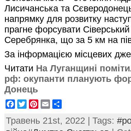
Лисичанська та Сєверодонец
напрямку для розвитку насту
прагне форсувати Сіверський 
Серебрянка, що за 5 км на пів
За інформацією місцевих дже
Читати
На Луганщині поміти
рф: окупанти планують фо
Донець
F
T
Pi
E
S
a
w
nt
m
h
Травень 21st, 2022 | Tags:
#ро
c
itt
er
ai
ar