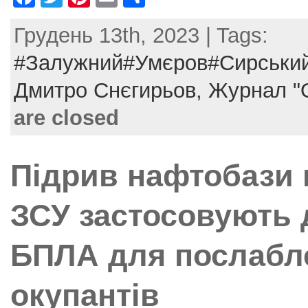
a
w
nt
m
h
Грудень 13th, 2023 | Tags:
c
itt
er
ai
ar
e
er
e
l
e
#Залужний#Умєров#Сирський
b
st
Дмитро Снєгирьов,
Журнал "
o
are closed
o
k
Підрив нафтобази 
ЗСУ застосовують 
БПЛА для послабле
окупантів