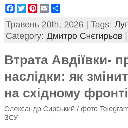
F
T
Pi
E
S
a
w
nt
m
h
Травень 20th, 2026 | Tags:
Лу
c
itt
er
ai
ar
e
er
e
l
e
Category:
Дмитро Снєгирьов
b
st
o
Втрата Авдіївки- п
o
k
наслідки: як зміни
на східному фронт
Олександр Сирський / фото Telegra
ЗСУ