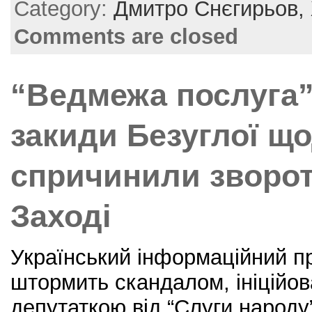
e
er
e
l
e
Category:
Дмитро Снєгирьов,
b
st
Comments are closed
o
o
“Ведмежа послуга”
k
закиди Безуглої щ
спричинили зворот
Заході
Український інформаційний п
штормить скандалом, ініційо
депутаткою від “Слуги народу