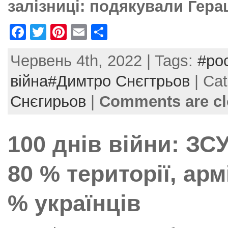
залізниці: подякували Гера
F
T
Pi
E
S
a
w
nt
m
h
Червень 4th, 2022 | Tags:
#ро
c
itt
er
ai
ar
e
er
e
l
e
війна#Димтро Снєгтрьов
| Ca
b
st
Снєгирьов
|
Comments are c
o
o
100 днів війни: З
k
80 % території, арм
% українців