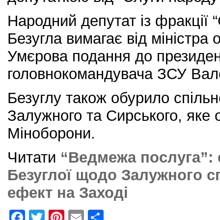
Народний депутат із фракції 
Безугла вимагає від міністра
Умєрова подання до президен
головнокомандувача ЗСУ Вал
Безуглу також обурило спіль
Залужного та Сирського, яке 
Міноборони.
Читати
“Ведмежа послуга”: 
Безуглої щодо Залужного с
ефект на Заході
F
T
Pi
E
S