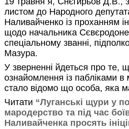
19 травня я, Снєгирьов Д.В., 
листом до Народного депутат
Наливайченко із проханням ін
щодо начальника Сєвєродоне
спеціальному званні, підполко
Мазура.
У зверненні йдеться про те, щ
ознайомлення із пабліками в 
стало відомо що особа, яка м
Читати
“Луганські щури у по
мародерство та під час бої
Наливайченка просять ініц