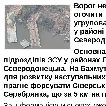
Ворог н
оточити 
угрупов
у районі
Сєверод
Основна
підрозділів ЗСУ у районах 
Сєверодонецька. На Бахму
для розвитку наступальних
прагне форсувати Сіверськи
Серебрянка, що за 5 км на п
За інформацією місцевих дже