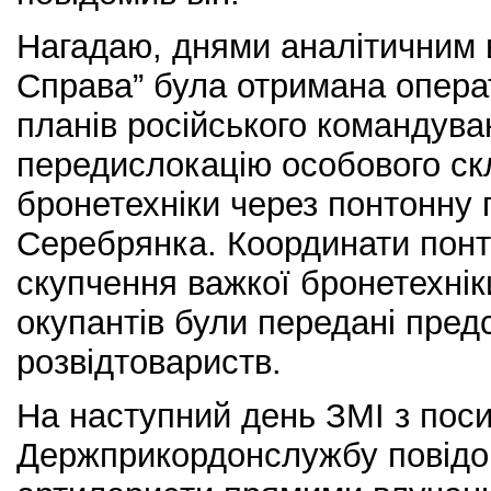
Нагадаю, днями аналітичним в
Справа” була отримана опер
планів російського командува
передислокацію особового скл
бронетехніки через понтонну 
Серебрянка. Координати понт
скупчення важкої бронетехнік
окупантів були передані пре
розвідтовариств.
На наступний день ЗМІ з пос
Держприкордонслужбу повідом