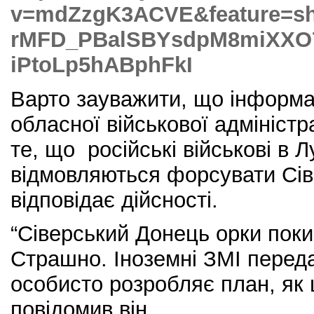
v=mdZzgK3ACVE&feature=sh
rMFD_PBalSBYsdpM8miXXO7
iPtoLp5hABphFkI
Варто зауважити, що інформац
обласної військової адміністр
те, що російські військові в Л
відмовляються форсувати Сів
відповідає дійсності.
“Сіверський Донець орки пок
Страшно. Іноземні ЗМІ перед
особисто розробляє план, як 
повідомив він.