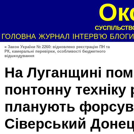
Ок
СУСПІЛЬСТВО
ГОЛОВНА
ЖУРНАЛ
ІНТЕРВ’Ю
БЛОГИ
«
Закон України № 2260: відновлено реєстрацію ПН та
РК, камеральні перевірки, особливості бюджетного
відшкодування
На Луганщині пом
понтонну техніку
планують форсув
Сіверський Доне