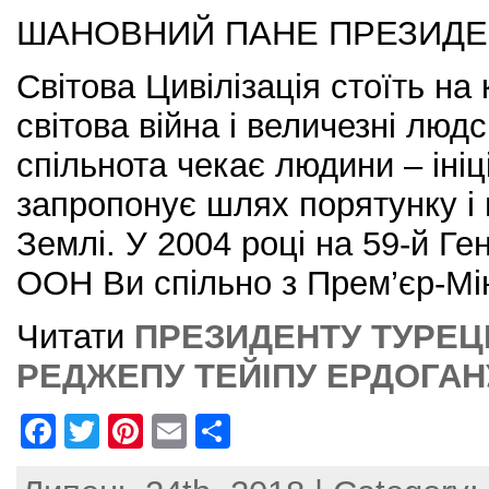
ШАНОВНИЙ ПАНЕ ПРЕЗИДЕ
Світова Цивілізація стоїть на 
світова війна і величезні людс
спільнота чекає людини – ініц
запропонує шлях порятунку і 
Землі. У 2004 році на 59-й Г
ООН Ви спільно з Прем’єр-Мін
Читати
ПРЕЗИДЕНТУ ТУРЕЦ
РЕДЖЕПУ ТЕЙІПУ ЕРДОГАН
F
T
Pi
E
S
a
w
nt
m
h