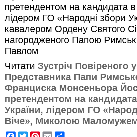
претендентом на кандидата в
лідером ГО «Народні збори Ук
кавалером Ордену Святого Сі
нагородженого Папою Римськ
Павлом
Читати
Зустріч Повіреного у
Представника Папи Римськ
Франциска Монсеньора Йос
претендентом на кандидата
України, лідером ГО «Народ
Віче», Миколою Маломужем
F
T
Pi
E
S