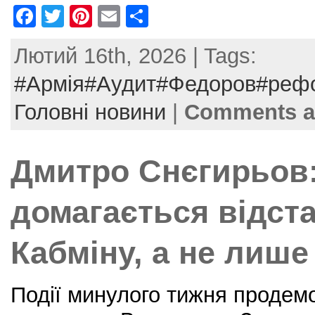
F
T
Pi
E
S
a
w
nt
m
h
Лютий 16th, 2026 | Tags:
c
itt
er
ai
ar
e
er
e
l
e
#Армія#Аудит#Федоров#реф
b
st
Головні новини
|
Comments a
o
o
Дмитро Снєгирьов
k
домагається відст
Кабміну, а не лише
Події минулого тижня продем