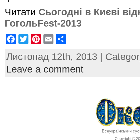
Читати
Сьогодні в Києві ві
ГогольFest-2013
F
T
Pi
E
S
a
w
nt
m
h
Листопад 12th, 2013 | Catego
c
itt
er
ai
ar
e
er
e
l
e
Leave a comment
b
st
o
o
k
Всеукраїнський сус
Copyright © 2