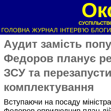
Ок
СУСПІЛЬСТВО
ГОЛОВНА
ЖУРНАЛ
ІНТЕРВ’Ю
БЛОГИ
Аудит замість попу
Федоров планує р
ЗСУ та перезапуст
комплектування
Вступаючи на посаду міністр
Федоров оприлюднив план дій