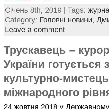
a
w
nt
m
h
Січень 8th, 2019 | Tags:
журна
c
itt
er
ai
ar
e
er
e
l
e
Category:
Головні новини,
Дми
b
st
Leave a comment
o
o
Трускавець – куро
k
України готується 
культурно-мистець
міжнародного рівн
24 жовтня 2018 у Державном