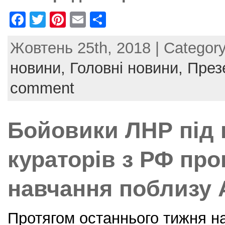
F
T
Pi
E
S
a
w
nt
m
h
Жовтень 25th, 2018 | Categor
c
itt
er
ai
ar
e
er
e
l
e
новини,
Головні новини,
През
b
st
comment
o
o
Бойовики ЛНР під
k
кураторів з РФ пр
навчання поблизу 
Протягом останнього тижня на