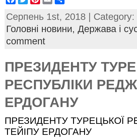
a
w
nt
m
h
Серпень 1st, 2018 | Category
c
itt
er
ai
ar
e
er
e
l
e
Головні новини,
Держава і су
b
st
comment
o
o
ПРЕЗИДЕНТУ ТУРЕ
k
РЕСПУБЛІКИ РЕДЖ
ЕРДОГАНУ
ПРЕЗИДЕНТУ ТУРЕЦЬКОЇ Р
ТЕЙІПУ ЕРДОГАНУ