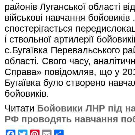
районів Луганської області ві
військові навчання бойовиків 
спостерігається передислокац
і ствольної артилерії бойовик
с.Бугаївка Перевальського ра
області. Свого часу, аналітич
Справа» повідомляв, що у 201
Бугаївка було створено навча
бойовиків.
Читати
Бойовики ЛНР під на
РФ проводять навчання по
F
T
Pi
E
S