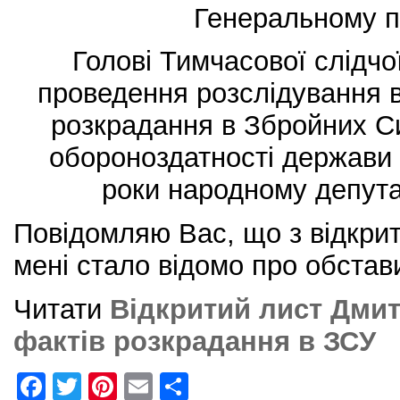
Генеральному п
Голові Тимчасової слідчої
проведення розслідування 
розкрадання в Збройних Си
обороноздатності держави 
роки народному депута
Повідомляю Вас, що з відкри
мені стало відомо про обстав
Читати
Відкритий лист Дми
фактів розкрадання в ЗСУ
F
T
Pi
E
S