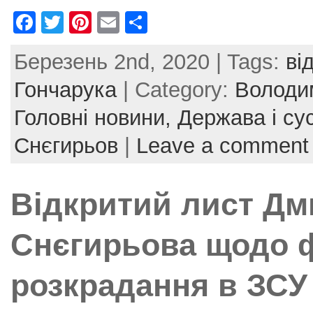
F
T
Pi
E
S
a
w
nt
m
h
Березень 2nd, 2020 | Tags:
ві
c
itt
er
ai
ar
e
er
e
l
e
Гончарука
| Category:
Володи
b
st
Головні новини,
Держава і су
o
Снєгирьов
|
Leave a comment
o
k
Відкритий лист Дм
Снєгирьова щодо 
розкрадання в ЗСУ