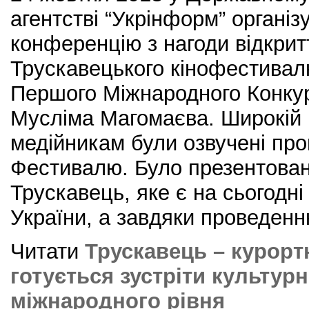
агентстві “Укрінформ” організ
конференцію з нагоди відкрит
Трускавецького кінофестивал
Першого Міжнародного Конкурс
Мусліма Магомаєва. Широкій 
медійникам були озвучені про
Фестивалю. Було презентован
Трускавець, яке є на сьогодн
України, а завдяки проведен
Читати
Трускавець – курорт
готується зустріти культур
міжнародного рівня