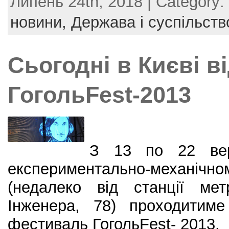
Липень 24th, 2018 | Category:
c
itt
er
ai
ar
e
er
e
l
e
новини,
Держава і суспільств
b
st
o
Сьогодні в Києві в
o
k
ГогольFest-2013
З 13 по 22 вер
експериментально-механіч
(недалеко від станції мет
Інженера, 78) проходитим
фестиваль ГогольFest- 2013.