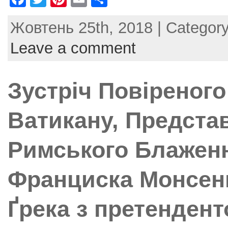
a
w
nt
m
h
Жовтень 25th, 2018 | Categor
c
itt
er
ai
ar
e
er
e
l
e
Leave a comment
b
st
o
Зустріч Повіреного
o
k
Ватикану, Предста
Римського Блажен
Франциска Монсен
Ґрека з претендент