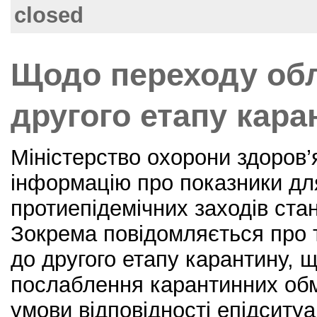
o
closed
o
k
Щодо переходу об
другого етапу кара
Міністерство охорони здоров
інформацію про показники д
протиепідемічних заходів ста
Зокрема повідомляється про 
до другого етапу карантину, 
послаблення карантинних об
умови відповідності епідситуац