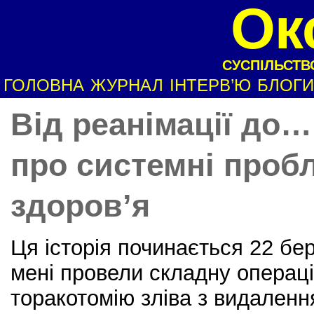
Ок
СУСПІЛЬСТВО
ГОЛОВНА
ЖУРНАЛ
ІНТЕРВ’Ю
БЛОГИ
Від реанімації до…
про системні проб
здоров’я
Ця історія починається 22 бер
мені провели складну операц
торакотомію зліва з видален