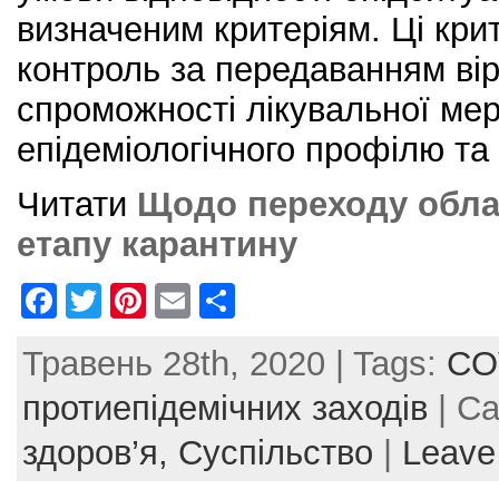
визначеним критеріям. Ці кри
контроль за передаванням вір
спроможності лікувальної мер
епідеміологічного профілю та
Читати
Щодо переходу обла
етапу карантину
F
T
Pi
E
S
a
w
nt
m
h
Травень 28th, 2020 | Tags:
CO
c
itt
er
ai
ar
e
er
e
l
e
протиепідемічних заходів
| Ca
b
st
здоров’я,
Суспільство
|
Leave
o