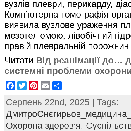
вузлів плеври, перикарду, діа
Комп’ютерна томографія орга
виявила вузлове ураження пл
мезотеліомою, лівобічний гідр
правій плевральній порожнині
Читати
Від реанімації до… д
системні проблеми охорони
F
T
Pi
E
S
a
w
nt
m
h
Серпень 22nd, 2025 | Tags:
c
itt
er
ai
ar
e
er
e
l
e
ДмитроСнєгирьов_медицина_
b
st
Охорона здоров’я,
Суспільст