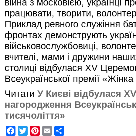
війна з московією, українці 
працювати, творити, волонте
Приклад ревного служіння бат
фронтах демонструють українс
військовослужбовиці, волонтер
вчителі, мами і дружини наших
столиці відбулася XV Церемо
Всеукраїнської премії «Жінка І
Читати
У Києві відбулася X
нагородження Всеукраїнської
тисячоліття»
F
T
Pi
E
S