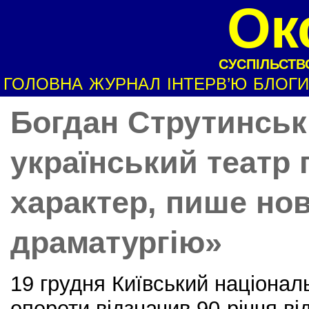
Ок
СУСПІЛЬСТВО
ГОЛОВНА
ЖУРНАЛ
ІНТЕРВ’Ю
БЛОГИ
Богдан Струтинськ
український театр
характер, пише но
драматургію»
19 грудня Київський націонал
оперети відзначив 90-річчя ві