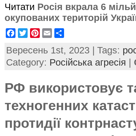
Читати
Росія вкрала 6 мільй
окупованих територій Укра
F
T
Pi
E
S
a
w
nt
m
h
Вересень 1st, 2023 | Tags:
ро
c
itt
er
ai
ar
e
er
e
l
e
Category:
Російська агресія
|
b
st
o
РФ використовує т
o
k
техногенних катас
протидії контрнаст