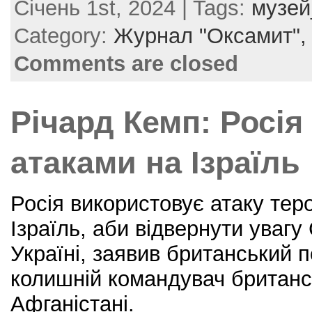
Січень 1st, 2024 | Tags:
музе
c
itt
er
ai
ar
e
er
e
l
e
Category:
Журнал "Оксамит"
b
st
Comments are closed
o
o
Річард Кемп: Росія 
k
атаками на Ізраїль
Росія використовує атаку те
Ізраїль, аби відвернути увагу
Україні, заявив британський 
колишній командувач британсь
Афганістані.