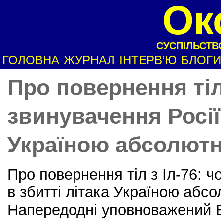
Ок
СУСПІЛЬСТВО
ГОЛОВНА
ЖУРНАЛ
ІНТЕРВ’Ю
БЛОГИ
Про повернення тіл
звинувачення Росії 
Україною абсолютн
Про повернення тіл з Іл-76: ч
в збитті літака Україною абсо
Напередодні уповноважений В