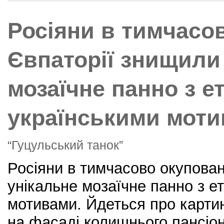
b
st
o
Росіяни в тимчасо
o
k
Євпаторії знищили
мозаїчне панно з е
українськими мот
“Гуцульський танок”
Росіяни в тимчасово окупован
унікальне мозаїчне панно з е
мотивами. Йдеться про картин
на фасаді колишнього пансіо