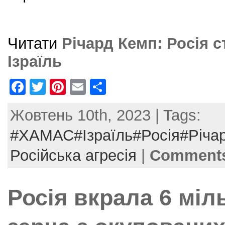
Читати
Річард Кемп: Росія с
Ізраїль
F
T
Pi
E
S
a
w
nt
m
h
Жовтень 10th, 2023 | Tags:
c
itt
er
ai
ar
e
er
e
l
e
#ХАМАС#Ізраїль#Росія#Річа
b
st
Російська агресія
|
Comments
o
o
Росія вкрала 6 міл
k