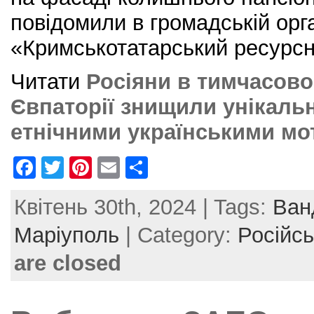
повідомили в громадській орга
«Кримськотатарський ресурсн
Читати
Росіяни в тимчасово
Євпаторії знищили унікальн
етнічними українськими м
F
T
Pi
E
S
a
w
nt
m
h
Квітень 30th, 2024 | Tags:
Ван
c
itt
er
ai
ar
e
er
e
l
e
Маріуполь
| Category:
Російсь
b
st
are closed
o
o