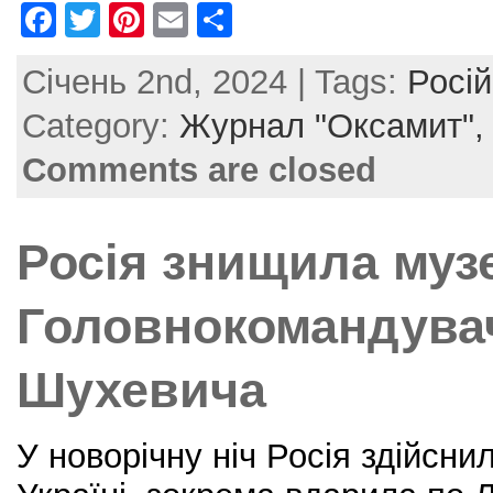
F
T
Pi
E
S
a
w
nt
m
h
Січень 2nd, 2024 | Tags:
Росій
c
itt
er
ai
ar
e
er
e
l
e
Category:
Журнал "Оксамит"
b
st
Comments are closed
o
o
Росія знищила муз
k
Головнокомандува
Шухевича
У новорічну ніч Росія здійсни