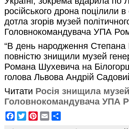
Україні, зокрема вдарила по 
російського дрона поцілили в
дотла згорів музей політичного
Головнокомандувача УПА Ро
“В день народження Степана 
повністю знищили музей ген
Романа Шухевича на Білогорщі
голова Львова Андрій Садови
Читати
Росія знищила музе
Головнокомандувача УПА 
F
T
Pi
E
S
a
w
nt
m
h