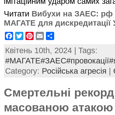
імітаційним ударом самих заг
Читати
Вибухи на ЗАЕС: рф 
МАГАТЕ для дискредитації У
F
T
Pi
E
S
a
w
nt
m
h
Квітень 10th, 2024 | Tags:
c
itt
er
ai
ar
e
er
e
l
e
#МАГАТЕ#ЗАЕС#провокації#
b
st
Category:
Російська агресія
|
o
o
Смертельні рекорди
k
масованою атакою 