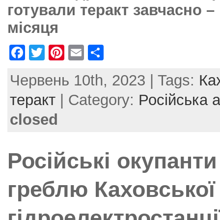
готували теракт завчасно – 
місяця
F
T
Pi
E
S
a
w
nt
m
h
Червень 10th, 2023 | Tags:
Ка
c
itt
er
ai
ar
e
er
e
l
e
теракт
| Category:
Російська а
b
st
closed
o
o
Російські окупант
k
греблю Каховської
гідроелектростанці