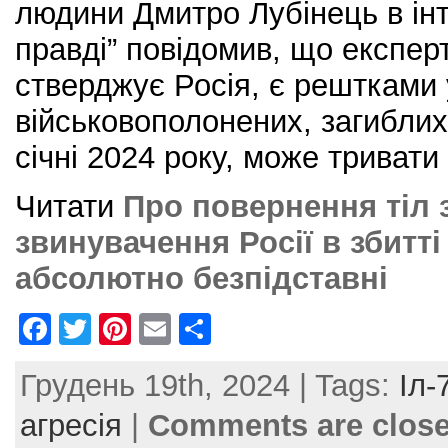
людини Дмитро Лубінець в інт
правді” повідомив, що експерти
стверджує Росія, є рештками 
військовополонених, загиблих 
січні 2024 року, може тривати
Читати
Про повернення тіл з
звинувачення Росії в збитті
абсолютно безпідставні
F
T
Pi
E
S
a
w
nt
m
h
Грудень 19th, 2024 | Tags:
Іл-
c
itt
er
ai
ar
e
er
e
l
e
агресія
|
Comments are clos