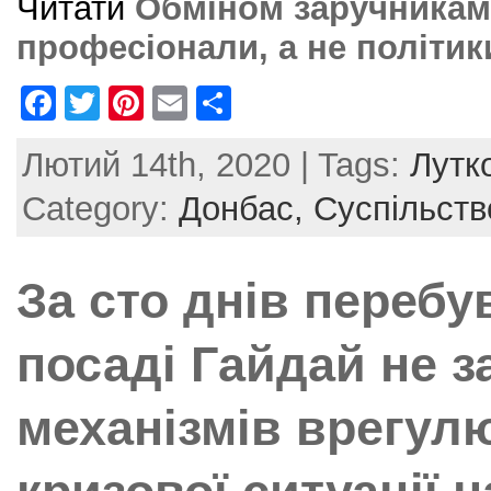
Читати
Обміном заручникам
професіонали, а не політик
F
T
Pi
E
S
a
w
nt
m
h
Лютий 14th, 2020 | Tags:
Лутк
c
itt
er
ai
ar
e
er
e
l
e
Category:
Донбас,
Суспільств
b
st
o
За сто днів перебу
o
k
посаді Гайдай не 
механізмів врегул