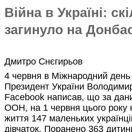
k
Війна в Україні: ск
загинуло на Донба
Дмитро Снєгирьов
4 червня в Міжнародний день
Президент України Володимир
Facebook написав, що за дани
ООН, на 1 червня цього року 
життя 147 маленьких українців
дівчаток. Поранено 363 дитин