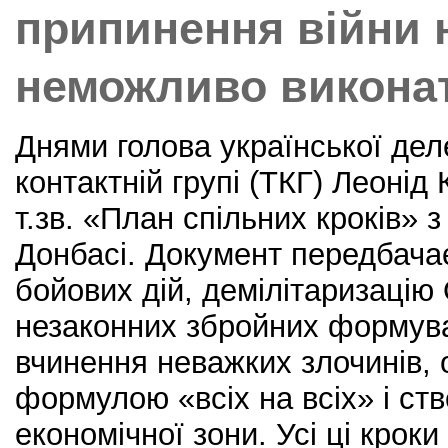
k
припинення війни 
неможливо виконат
Днями голова української деле
контактній групі (ТКГ) Леонід
т.зв. «План спільних кроків» 
Донбасі. Документ передбача
бойових дій, демілітаризацію
незаконних збройних формува
вчинення неважких злочинів,
формулою «всіх на всіх» і ст
економічної зони. Усі ці крок