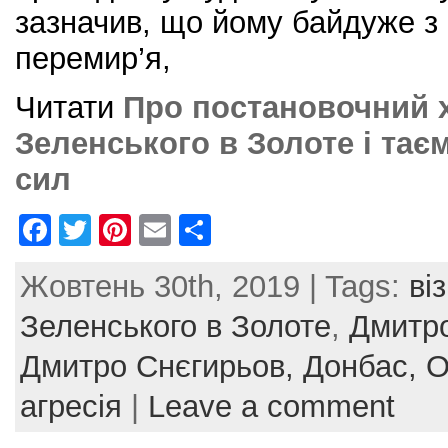
зазначив, що йому байдуже з 
перемир’я,
Читати
Про постановочний х
Зеленського в Золоте і та
сил
F
T
Pi
E
S
a
w
nt
m
h
Жовтень 30th, 2019 | Tags:
ві
c
itt
er
ai
ar
e
er
e
l
e
Зеленського в Золоте
,
Дмитр
b
st
Дмитро Снєгирьов,
Донбас,
О
o
агресія
|
Leave a comment
o