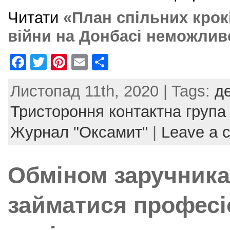
Читати
«План спільних крок
війни на Донбасі неможлив
F
T
Pi
E
S
a
w
nt
m
h
Листопад 11th, 2020 | Tags:
д
c
itt
er
ai
ar
e
er
e
l
e
Тристороння контактна група
b
st
Журнал "Оксамит"
|
Leave a 
o
o
Обміном заручника
k
займатися професі