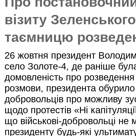
Про постановочний
k
візиту Зеленського
таємницю розведе
26 жовтня президент Володим
село Золоте-4, де раніше бул
домовленість про розведення 
розмови, президента обурило
добровольців про можливу зу
щодо протестів «Ні капітуляці
що військові-добровольці не 
президенту будь-які ультимат