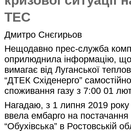
кризової ситуації 
ТЕС
Дмитро Снєгирьов
Нещодавно прес-служба комп
оприлюднила інформацію, що 
вимагає від Луганської теплов
“ДТЕК Східенерго” самостійн
споживання газу з 7:00 01 лют
Нагадаю, з 1 липня 2019 року
ввела ембарго на постачання 
“Обухівська” в Ростовській о