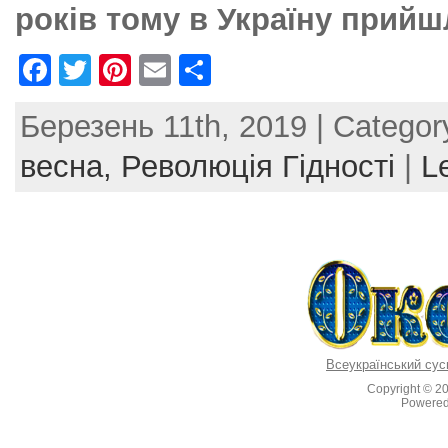
років тому в Україну прий
F
T
Pi
E
S
a
w
nt
m
h
Березень 11th, 2019 | Categor
c
itt
er
ai
ar
e
er
e
l
e
весна,
Революція Гідності
|
L
b
st
o
o
k
Всеукраїнський сус
Copyright © 2
Powere