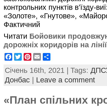
контрольних пунктів в’їзду-ви
«Золоте», «Гнутове», «Майорс
Фактичний
Читати
Бойовики продовжуют
дорожніх коридорів на ліні
F
T
Pi
E
S
a
w
nt
m
h
Січень 16th, 2021 | Tags:
ДПС
c
itt
er
ai
ar
e
er
e
l
e
Донбас
|
Leave a comment
b
st
o
«План спільних кро
o