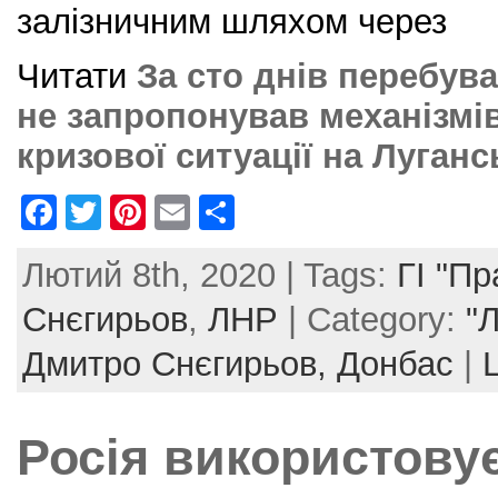
залізничним шляхом через
Читати
За сто днів перебув
не запропонував механізмі
кризової ситуації на Луганс
F
T
Pi
E
S
a
w
nt
m
h
Лютий 8th, 2020 | Tags:
ГІ "П
c
itt
er
ai
ar
e
er
e
l
e
Снєгирьов
,
ЛНР
| Category:
"
b
st
Дмитро Снєгирьов,
Донбас
|
o
o
Росія використову
k