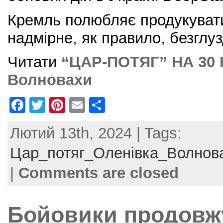
Кремль полюбляє продукувати
надмірне, як правило, безглуз
Читати
“ЦАР-ПОТЯГ” НА 30 К
Волновахи
F
T
Pi
E
S
a
w
nt
m
h
Лютий 13th, 2024 | Tags:
c
itt
er
ai
ar
e
er
e
l
e
Цар_потяг_Оленівка_Волнов
b
st
|
Comments are closed
o
o
Бойовики продовж
k