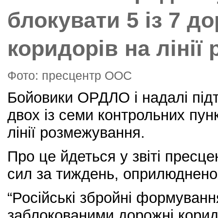
блокувати 5 із 7 д
коридорів на лінії
Фото: пресцентр ООС
Бойовики ОРДЛО і надалі під
двох із семи контрольних пункт
лінії розмежування.
Про це йдеться у звіті пресц
сил за тиждень, оприлюдненом
“Російські збройні формуван
заблокованими дорожні корид