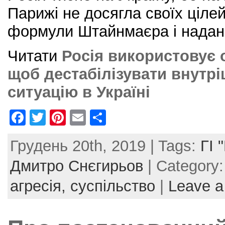
Парижі не досягла своїх ціле
формули Штайнмаєра і надан
Читати
Росія використовує 
щоб дестабілізувати внутр
ситуацію в Україні
F
T
Pi
E
S
a
w
nt
m
h
Грудень 20th, 2019 | Tags:
ГІ 
c
itt
er
ai
ar
e
er
e
l
e
Дмитро Снєгирьов
| Category
b
st
агресія,
суспільство
|
Leave 
o
o