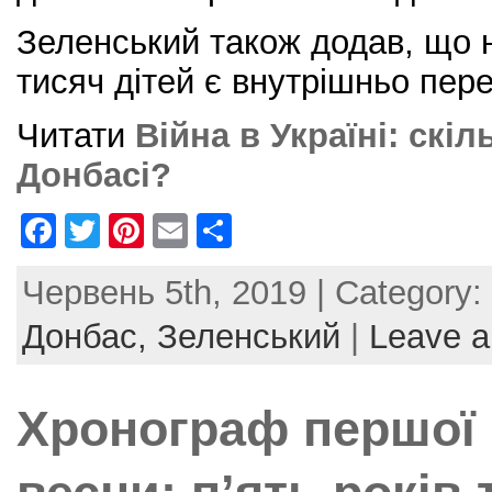
Зеленський також додав, що н
тисяч дітей є внутрішньо пе
Читати
Війна в Україні: скіл
Донбасі?
F
T
Pi
E
S
a
w
nt
m
h
Червень 5th, 2019 | Category:
c
itt
er
ai
ar
e
er
e
l
e
Донбас,
Зеленський
|
Leave 
b
st
o
Хронограф першої 
o
k