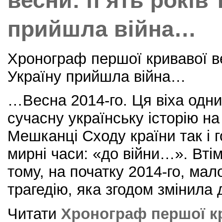
весни: п’ять років 
прийшла війна…
Хронограф першої кривавої ве
Україну прийшла війна…
…Весна 2014-го. Ця віха одн
сучасну українську історію на
Мешканці Сходу країни так і 
мирні часи: «до війни…». Втім
тому, на початку 2014-го, ма
трагедію, яка згодом змінила
Читати
Хронограф першої кр