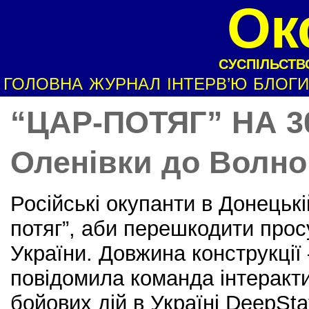
Ок
СУСПІЛЬСТВО
ГОЛОВНА
ЖУРНАЛ
ІНТЕРВ’Ю
БЛОГИ
“ЦАР-ПОТЯГ” НА 30
Оленівки до Волн
Російські окупанти в Донецькі
потяг”, аби перешкодити про
України. Довжина конструкції 
повідомила команда інтеракт
бойових дій в Україні DeepSta