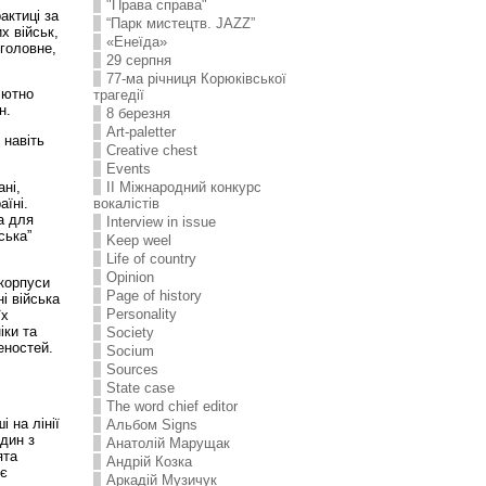
"Права справа"
актиці за
“Парк мистецтв. JAZZ”
х військ,
«Енеїда»
 головне,
29 серпня
77-ма річниця Корюківської
лютно
трагедії
н.
8 березня
Art-paletter
 навіть
Creative chest
Events
ані,
II Міжнародний конкурс
їні.
вокалістів
а для
Interview in issue
ська”
Keep weel
Life of country
Opinion
 корпуси
Page of history
і війська
Personality
їх
іки та
Society
еностей.
Socium
Sources
State case
The word chief editor
 на лінії
Альбом Signs
один з
Анатолій Марущак
ята
Андрій Козка
 є
Аркадій Музичук