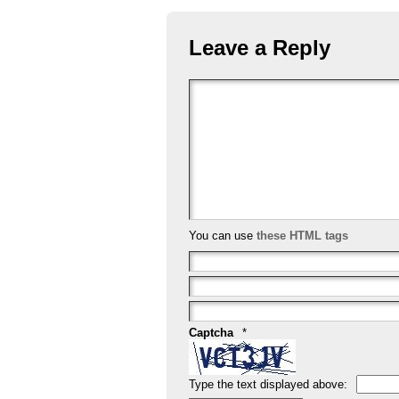
e
er
e
l
e
b
st
Leave a Reply
o
o
k
You can use
these HTML tags
Captcha
*
Type the text displayed above: