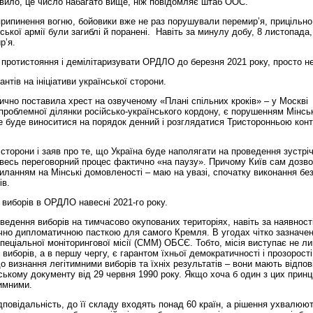
равило, це число набагато вище, ніж повідомляє штаб ООС.
припинення вогню, бойовики вже не раз порушували перемир’я, прицільно
ської армії були загиблі й поранені. Навіть за минулу добу, 8 листопада
р’я.
е протистояння і демілітаризувати ОРДЛО до березня 2021 року, просто 
нтів на ініціативи української сторони.
ично поставила хрест на озвученому «Плані спільних кроків» – у Москві
 проблемної ділянки російсько-українського кордону, є порушенням Мінсь
не буде виноситися на порядок денний і розглядатися Тристоронньою кон
торони і заяв про те, що Україна буде наполягати на проведення зустріч
весь переговорний процес фактично «на паузу». Причому Київ сам дозв
ланням на Мінські домовленості – маю на увазі, спочатку виконання бе
ів.
 виборів в ОРДЛО навесні 2021-го року.
дення виборів на тимчасово окупованих територіях, навіть за наявност
ично дипломатичною пасткою для самого Кремля. В угодах чітко зазначе
еціальної моніторингової місії (СММ) ОБСЄ. Тобто, місія виступає не л
виборів, а в першу чергу, є гарантом їхньої демократичності і прозорості
визнання легітимними виборів та їхніх результатів – вони мають відпов
ькому документу від 29 червня 1990 року. Якщо хоча б один з цих принц
тимними.
дповідальність, до її складу входять понад 60 країн, а рішення ухвалюю