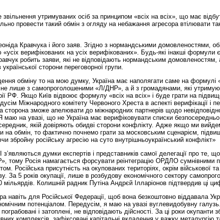
звільнення утримуваних осіб за принципом «всіх на всіх», що має відбу
ально провести такий обмін з огляду на небажання агресора втілювати та
еоніда Кравчука і його заяв. Згідно з нормандськими домовленостями, об
«усіх верифікованих на усіх верифікованих». Будь-які інакші формули 
равчук робить заяви, які не відповідають нормандським домовленостям, 
в української сторони переговорної групи.
ння обміну то на мою думку, Україна має наполягати саме на формулі «
 не лише з самопроголошеними «Л/ДНР», а й з громадянами, які утримую
рії РФ. Якщо Київ відвоює формулу «всіх на всіх» і буде грати на підви
едусім Міжнародного комітету Червоного Хреста в аспекті верифікації і п
ка сторона зможе апелювати до міжнародних партнерів щодо невідповідно
 маю на увазі, що не Україна має верифіковувати списки безпосередньо
осередник, якій довіряють обидві сторони конфлікту. Адже якщо ми вийде
ки на обмін, то фактично почнемо грати за московським сценарієм, підв
ючи збройну російську агресію на суто внутрішньоукраїнський конфлікт»
 з’являються думки експертів і представників самої делегації про те, 
Р», тому Росія намагається форсувати реінтеграцію ОРДЛО сумнівними 
стом. Російська присутність на окупованих територіях, окрім військової та
ву. За 5 років окупації, лише в розбудову економічного сектору самопро
0 мільярдів. Колишній радник Путіна Андрєй Ілларіонов підтвердив ці ци
а навіть для Російської Федерації, щоб вона безкоштовно віддавала Укра
ономічним потенціалом. Передусім, я маю на увазі вуглевидобувну галузь
ограбовані і затоплені, не відповідають дійсності. За ці роки окупанти 
вних комплексів, зафіксовані капітальні вкладення у важку металургію т