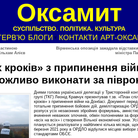
Оксамит
СУСПІЛЬСТВО. ПОЛІТИКА. КУЛЬТУРА
ТЕРВ’Ю
БЛОГИ
КОНТАКТИ
АРТ-ОКС
частиною
Вірменська опозиція зажадала відставки
Ільхам Алієв
міністра П
 кроків» з припинення вій
ожливо виконати за півро
Днями голова української делегації у Тристоронній кон
групі (ТКГ) Леонід Кравчук презентував т.зв. «План спі
кроків» з припинення війни на Донбасі. Документ пере
тотальне припинення бойових дій, демілітаризацію ОР
розпуск усіх незаконних збройних формувань, амністію
вчинення неважких злочинів, обмін полоненими за фо
«всіх на всіх» і створення Вільної економічної зони. Усі
планується реалізувати у найближчі кілька місяців, що
березня 2021 року в ОРДЛО відбулися місцеві вибори 
стандартами ОБСЄ.