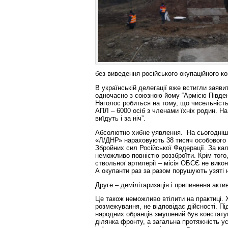
без виведення російського окупаційного ко
В українській делегації вже встигли заявити
одночасно з союзною йому “Армією Південн
Наголос робиться на тому, що чисельність 
АПЛ – 6000 осіб з членами їхніх родин. На
виїдуть і за ніч”.
Абсолютно хибне уявлення. На сьогоднішній
«Л/ДНР» нараховують 38 тисяч особового с
Збройних сил Російської Федерації. За кал
неможливо повністю роззброїти. Крім того,
ствольної артилерії – місія ОБСЄ не вико
А окупанти раз за разом порушують узяті 
Друге – демілітаризація і припинення акти
Це також неможливо втілити на практиці. 
розмежування, не відповідає дійсності. П
народних обранців змушений був констату
ділянка фронту, а загальна протяжність ус