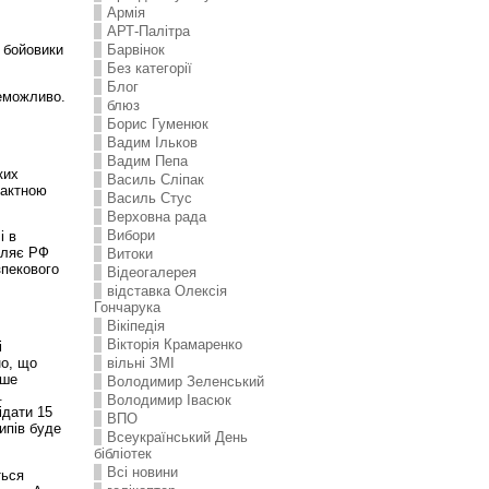
Армія
АРТ-Палітра
, бойовики
Барвінок
Без категорії
Блог
неможливо.
блюз
Борис Гуменюк
Вадим Ільков
Вадим Пепа
ких
Василь Сліпак
тактною
Василь Стус
Верховна рада
Вибори
і в
оляє РФ
Витоки
зпекового
Відеогалерея
відставка Олексія
Гончарука
Вікіпедія
Вікторія Крамаренко
і
но, що
вільні ЗМІ
ише
Володимир Зеленський
.
Володимир Івасюк
ідати 15
ВПО
ипів буде
Всеукраїнський День
бібліотек
Всі новини
ться