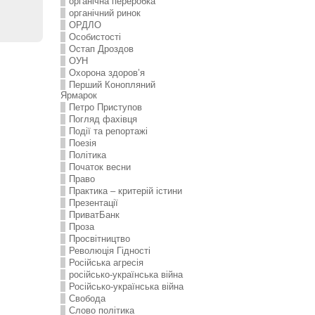
органічна переробка
органічний ринок
ОРДЛО
Особистості
Остап Дроздов
ОУН
Охорона здоров’я
Перший Конопляний
Ярмарок
Петро Приступов
Погляд фахівця
Події та репортажі
Поезія
Політика
Початок весни
Право
Практика – критерій істини
Презентації
ПриватБанк
Проза
Просвітництво
Революція Гідності
Російська агресія
російсько-українська війна
Російсько-українська війна
Свобода
Слово політика