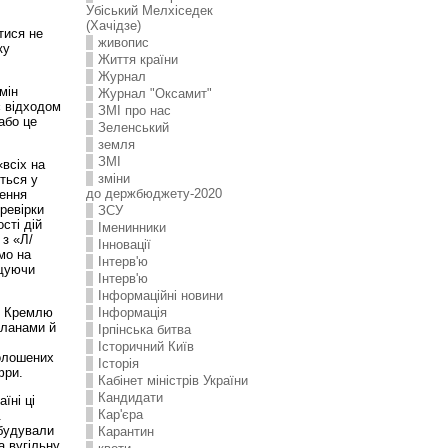
Убіський Мелхіседек
(Хачідзе)
тися не
живопис
ку
Життя країни
Журнал
мін
Журнал "Оксамит"
є відходом
ЗMI про нас
або це
Зеленський
земля
ЗМІ
всіх на
зміни
ться у
до держбюджету-2020
щення
еревірки
ЗСУ
сті дій
Іменинники
 з «Л/
Інновації
мо на
Інтерв'ю
ищуючи
Інтерв'ю
Інформаційні новини
що Кремлю
Інформація
планами й
Ірпінська битва
Історичний Київ
голошених
Історія
фри.
Кабінет міністрів України
Кандидати
їні ці
Кар'єра
.
збудували
Карантин
а вугільну