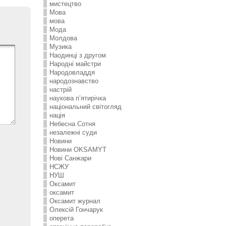
мистецтво
Мова
мова
Мода
Молдова
Музика
Наодинці з другом
Народні майстри
Народовладдя
народознавство
настрій
наукова п’ятирічка
національний світогляд
нація
Небесна Сотня
незалежні суди
Новини
Новини OKSAMYT
Нові Санжари
НСЖУ
НУШ
Оксамит
оксамит
Оксамит журнал
Олексій Гончарук
оперета