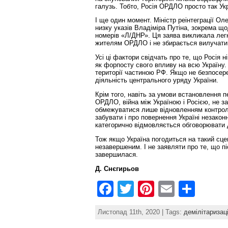
галузь. Тобто, Росія ОРДЛО просто так Ук
І ще один момент. Міністр реінтеграції Ол
низку указів Владіміра Путіна, зокрема щ
номерів «Л/ДНР». Ця заява викликала легк
жителям ОРДЛО і не збирається вилучати 
Усі ці фактори свідчать про те, що Росія 
як форпосту свого впливу на всю Україну. 
території частиною РФ. Якщо не безпосере
діяльність центрального уряду України.
Крім того, навіть за умови встановлення п
ОРДЛО, війна між Україною і Росією, не з
обмежуватися лише відновленням контролю
забувати і про повернення Україні незако
категорично відмовляється обговорювати 
Тож якщо Україна погодиться на такий сце
незавершеним. І не заявляти про те, що пі
завершилася.
Д. Снєгирьов
F
T
Pi
E
S
a
w
nt
m
h
Листопад 11th, 2020 | Tags:
демілітаризац
c
itt
er
ai
ar