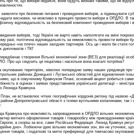
ять про те, що вибори недійсні, вони будуть визнані такими, що не відбу
мовленостях.
 заявляти про безпекові питання і проведення виборів, а підвищувати суб
адати висновки, чи можливо в принципі провести вибори в ОРДЛО. В та
фізичну відповідальність за безпековий компонент проведення виборів і 
дення виборів, тоді Україні не варто навіть наполягати на зміні покроко
му разі, політична відповідальність за неможливість провести вибори б
середньо «на плечі» наших західних партнерів. Ось це і мало би стати г
х дипломатів і ТКГ.
передбачає створення Вільної економічної зони (ВЕЗ) для реалізації осо
. Про що свідчить ця ініціатива і наскільки вона взагалі потрібна?
на окупованих територіях, нівелює попередню заяву наших урядовців про 
трольних районах Донецької і Луганської областей для відновлення їхнь
ачимо, що в озвученому Кравчуком Плані, основний акцент робиться саме
жність в оцінках і заявах представників української делегації – міністра
го Леоніда Кравчука.
План, не встановлює чітких географічних кордонів регіону під назвою «
айони Дніпропетровської області з їхніми вугільними копалинами, так і 
.
ніда Кравчука про можливість запровадження в ОРДЛО вільних економічни
актер митного оформлення товарів і товарообігу між прикордонними краї
Європи, а скоріш за все, саме Російська Федерація. Леонід Кравчук регу
одвійне дно». Лобіюючи ідею вільних економічних зон, він не уточнює, щ
ення товарів, і податкові та митні преференції для тимчасово окуповани