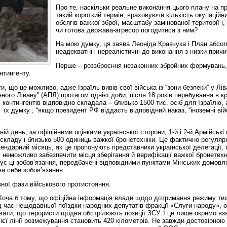
Про те, наскільки реальне виконання цього плану на пр
такий короткий термін, враховуючи кількість окупаційни
обсягів важкої зброї, масштабу замінованої території і,
чи готова держава-агресор погодитися з ним?
На мою думку, ця заява Леоніда Кравчука і План абсо
неадекватні і нереалістичні до виконання з низки причи
Перше – роззброєння незаконних збройних формувань,
нтингенту.
, що це можливо, адже Ізраїль вивів свої війська із “зони безпеки” у Лів
ого Лівану” (АПЛ) протягом однієї доби, після 18 років перебування в кра
контингентів відповідно складала – близько 1500 тис. осіб для Ізраїлю, 
 їх думку , “якщо президент РФ віддасть відповідний наказ, “іноземні вій
 день, за офіційними оцінками української сторони, 1-й і 2-й Армійські
кладу і близько 500 одиниць важкої бронетехніки. Це фактично регулярн
ендарний місяць, як це пропонують представники української делегації, 
 неможливо забезпечити місця зберігання й верифікації важкої бронетехн
нує ці зобов’язання, передбачені відповідними пунктами Мінських домовл
на себе зобов’язання.
вної фази військового протистояння.
Хоча б тому, що офіційна інформація влади щодо дотримання режиму тиші
ід час нещодавньої поїздки народних депутатів фракції «Слуги народу», 
вати, що терористи щодня обстрілюють позиції ЗСУ. І це лише окремо вз
ієї лінії розмежування становить 420 кілометрів. Не завжди достовірною