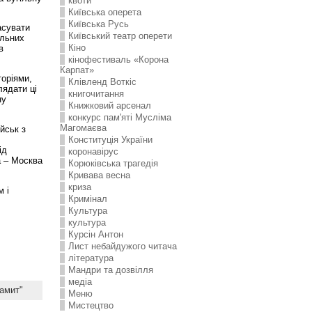
квоти
Київська оперета
Київська Русь
асувати
Київський театр оперети
ільних
Кіно
в
кінофестиваль «Корона
Карпат»
торіями,
Клівленд Воткіс
лядати ці
книгочитання
ну
Книжковий арсенал
конкурс пам'яті Мусліма
Магомаєва
йськ з
Конституція України
ід
коронавірус
а – Москва
Корюківська трагедія
Кривава весна
криза
м і
Кримінал
Культура
культура
Курсін Антон
Лист небайдужого читача
література
Мандри та дозвілля
медіа
амит"
Меню
Мистецтво