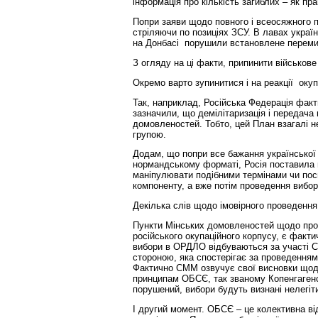
інформація про кількість загиблих – як п
Попри заяви щодо повного і всеосяжного 
стріляючи по позиціях ЗСУ. В лавах україн
на Донбасі порушили встановлене переми
З огляду на ці факти, припинити військов
Окремо варто зупинитися і на реакції окупа
Так, наприклад, Російська Федерація факт
зазначили, що демілітаризація і передача
домовленостей. Тобто, цей План взагалі 
групою.
Додам, що попри все бажання української с
нормандському форматі, Росія поставила 
маніпулювати подібними термінами чи поси
компоненту, а вже потім проведення вибор
Декілька слів щодо імовірного проведення
Пункти Мінських домовленостей щодо прове
російського окупаційного корпусу, є факт
вибори в ОРДЛО відбуваються за участі Сп
стороною, яка спостерігає за проведенням 
Фактично СММ озвучує свої висновки щодо 
принципам ОБСЄ, так званому Копенгагенс
порушений, вибори будуть визнані нелегі
І другий момент. ОБСЄ – це колективна ві