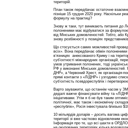
територій.
План також передбачає остаточне взаємне 
пізніше 15 грудня 2020 року. Наскільки ре
формулу на практиці?
Знову ж таки, тут виникають питання до Л
полоненими має відбуватися за формулою 
від Мінських домовленостей. Тобто, або К
знову розбіжності у позиціях представникі
Що стосується самих можливостей проведе
всіх». Вона передбачає обмін полоненими
в’язницях анексованого Криму і на терито
суб’єктності міжнародних організацій, пер
умов утримання полонених, тоді українсь
РФ у виконанні Мінських домовленостей. Я
ДНР», а Червоний Хрест, як організація-п
прямі контакти з «Л/ДНР» і узгодимо спис
суб’єктність псевдореспублік і перетворю
Варто зауважити, що останнім часом у ЗМІ
дедалі важче фінансувати війну та «Л/ДН
ініціативами. Утім я б не був таким оптимі
політичної, має також і економічну складо
«республік», Росія інвестувала близько $1
10 мільярдів доларів – досить вагома цифр
території зі вже частково відновленим ек
Інформація про те, що всі шахти в ОРДЛО п
на окупованих територіях кілька водовідли