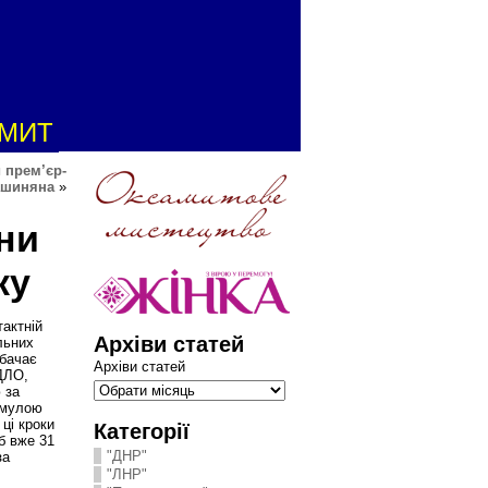
АМИТ
 прем’єр-
ашиняна
»
ни
ку
тактній
Архіви статей
льних
дбачає
Архіви статей
ДЛО,
 за
рмулою
 ці кроки
Категорії
б вже 31
"ДНР"
за
"ЛНР"