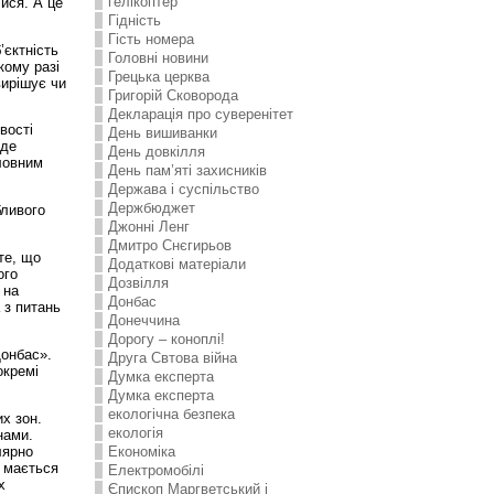
гелікоптер
лися. А це
Гідність
Гість номера
’єктність
Головні новини
кому разі
Грецька церква
вирішує чи
Григорій Сковорода
Декларація про суверенітет
вості
День вишиванки
уде
День довкілля
оловним
День пам’яті захисників
Держава і суспільство
Держбюджет
бливого
Джонні Ленг
Дмитро Снєгирьов
те, що
Додаткові матеріали
ого
Дозвілля
 на
Донбас
 з питань
Донеччина
Дорогу – коноплі!
Донбас».
Друга Свтова війна
окремі
Думка експерта
Думка експерта
екологічна безпека
х зон.
екологія
нами.
лярно
Економіка
о мається
Електромобілі
х
Єпископ Маргветський і