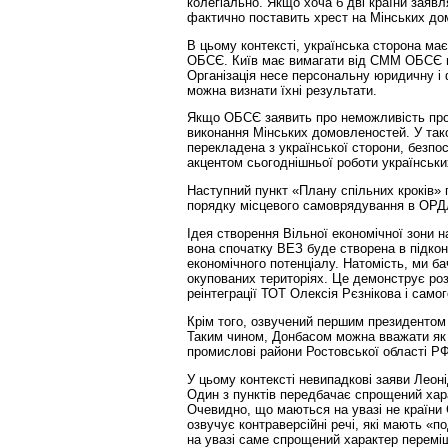
колегіально. Якщо хоча б дві країни заявл
фактично поставить хрест на Мінських до
В цьому контексті, українська сторона має
ОБСЄ. Київ має вимагати від СММ ОБСЄ н
Організація несе персональну юридичну і 
можна визнати їхні результати.
Якщо ОБСЄ заявить про неможливість прове
виконання Мінських домовленостей. У тако
перекладена з української сторони, безпо
акцентом сьогоднішньої роботи українськи
Наступний пункт «Плану спільних кроків» 
порядку місцевого самоврядування в ОРДЛО
Ідея створення Вільної економічної зони 
вона спочатку ВЕЗ буде створена в підкон
економічного потенціалу. Натомість, ми б
окупованих територіях. Це демонструє розбі
реінтеграції ТОТ Олексія Рєзнікова і само
Крім того, озвучений першим президентом 
Таким чином, Донбасом можна вважати як р
промислові райони Ростовської області РФ
У цьому контексті невипадкові заяви Лео
Один з пунктів передбачає спрощений хар
Очевидно, що маються на увазі не країни 
озвучує контраверсійні речі, які мають «п
на увазі саме спрощений характер переміщ