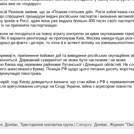
раїні вже не «подарує».
ексій Резніков заявив, що за «Планом спільних дій», Росія зобов’язана ск
одо спрощеної процедури видачі російських паспортів і визнання автомоб
у іронію в Росії, адже вона уже видала близько 400 тисяч своїх паспорті
їх чи припиняти паспортизацію.
ніколи не погодиться на повну втрату контролю за цими окупованими тери
Які б варіанти реінтеграції не пропонував Київ, Москва завжди буде розг
дньо де-факто і де-юре, то хоча б в аспекті впливу на зовнішньополітич
еремир’я, припинення бойових дій та виведення російських окупаційних ві
акінчиться. Державний суверенітет не може бути частковим і не може
 Києва над окремими районами Луганської і Донецької областей. Не сл
нного анексованого Криму. Позиція РФ щодо цього питання досить жорстк
деокупацію півострова.
нарій, тоді Києву доведеться визнати, що стан війни з РФ є перманентни
сля врегулювання ситуації на Сході України, війна з агресором повністю
ія
,
Донбас
,
Тристороння контактна група
| Category:
Донбас,
Журнал "Окс