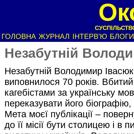
Ок
СУСПІЛЬСТВО
ГОЛОВНА
ЖУРНАЛ
ІНТЕРВ’Ю
БЛОГИ
Незабутній Володи
Незабутній Володимир Івасюк.
виповнилося 70 років. Вбити
кагебістами за українську мов
переказувати його біографію, 
Мета моєї публікації – повер
до її місії бути столицею і в 