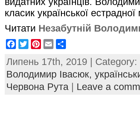
видатних українців. Володими
класик української естрадної
Читати
Незабутній Володим
F
T
Pi
E
S
a
w
nt
m
h
Липень 17th, 2019 | Category:
c
itt
er
ai
ar
e
er
e
l
e
Володимир Івасюк,
українськ
b
st
Червона Рута
|
Leave a comm
o
o
k