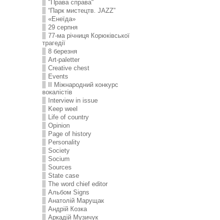
"Права справа"
“Парк мистецтв. JAZZ”
«Енеїда»
29 серпня
77-ма річниця Корюківської
трагедії
8 березня
Art-paletter
Creative chest
Events
II Міжнародний конкурс
вокалістів
Interview in issue
Keep weel
Life of country
Opinion
Page of history
Personality
Society
Socium
Sources
State case
The word chief editor
Альбом Signs
Анатолій Марущак
Андрій Козка
Аркадій Музичук