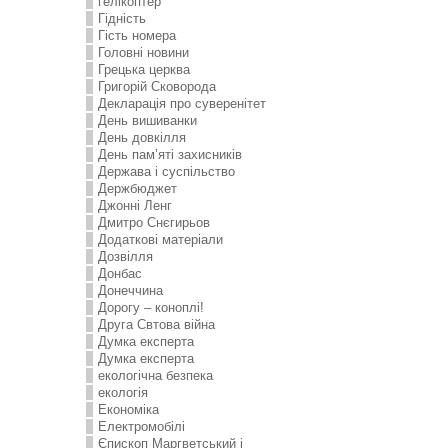
гелікоптер
Гідність
Гість номера
Головні новини
Грецька церква
Григорій Сковорода
Декларація про суверенітет
День вишиванки
День довкілля
День пам’яті захисників
Держава і суспільство
Держбюджет
Джонні Ленг
Дмитро Снєгирьов
Додаткові матеріали
Дозвілля
Донбас
Донеччина
Дорогу – коноплі!
Друга Свтова війна
Думка експерта
Думка експерта
екологічна безпека
екологія
Економіка
Електромобілі
Єпископ Маргветський і