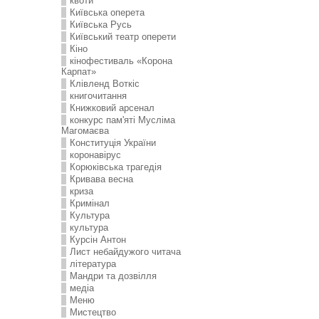
квоти
Київська оперета
Київська Русь
Київський театр оперети
Кіно
кінофестиваль «Корона
Карпат»
Клівленд Воткіс
книгочитання
Книжковий арсенал
конкурс пам'яті Мусліма
Магомаєва
Конституція України
коронавірус
Корюківська трагедія
Кривава весна
криза
Кримінал
Культура
культура
Курсін Антон
Лист небайдужого читача
література
Мандри та дозвілля
медіа
Меню
Мистецтво