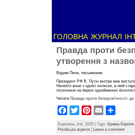
ГОЛОВНА
ЖУРНАЛ
ІН
Правда проти безп
утворення з назво
Вадим Пепа, письменник
Президент РФ В. Путін вкотре вже виступає
Начебто вони з однієї колиски, в якій стар
поселення на березі однойменної болотист
Читати
Правда проти безпрсвітності: до
F
T
Pi
E
S
a
w
nt
m
h
Березень 2nd, 2020 | Tags:
Брама Європи
c
itt
er
ai
ar
Російська агресія
|
Leave a comment