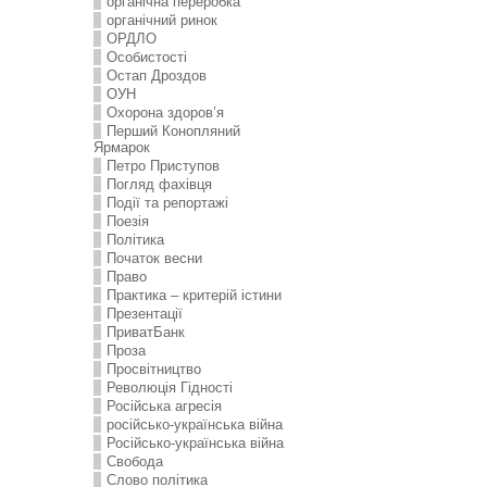
органічна переробка
органічний ринок
ОРДЛО
Особистості
Остап Дроздов
ОУН
Охорона здоров’я
Перший Конопляний
Ярмарок
Петро Приступов
Погляд фахівця
Події та репортажі
Поезія
Політика
Початок весни
Право
Практика – критерій істини
Презентації
ПриватБанк
Проза
Просвітництво
Революція Гідності
Російська агресія
російсько-українська війна
Російсько-українська війна
Свобода
Слово політика