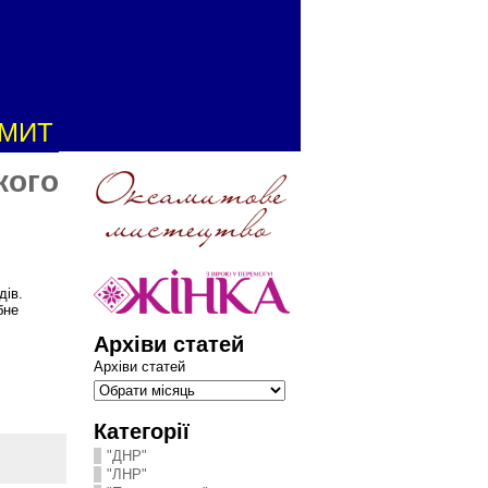
АМИТ
кого
дів.
бне
Архіви статей
Архіви статей
Категорії
"ДНР"
"ЛНР"