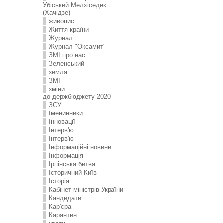
Убіський Мелхіседек
(Хачідзе)
живопис
Життя країни
Журнал
Журнал "Оксамит"
ЗMI про нас
Зеленський
земля
ЗМІ
зміни
до держбюджету-2020
ЗСУ
Іменинники
Інновації
Інтерв'ю
Інтерв'ю
Інформаційні новини
Інформація
Ірпінська битва
Історичний Київ
Історія
Кабінет міністрів України
Кандидати
Кар'єра
Карантин