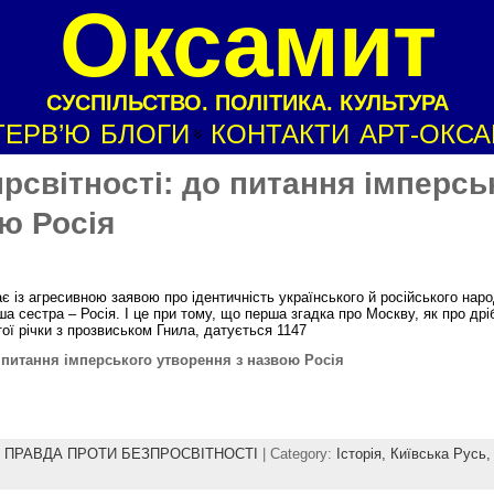
Оксамит
СУСПІЛЬСТВО. ПОЛІТИКА. КУЛЬТУРА
ТЕРВ’Ю
БЛОГИ
КОНТАКТИ
АРТ-ОКС
рсвітності: до питання імперсь
ю Росія
 із агресивною заявою про ідентичність українського й російського наро
ша сестра – Росія. І це при тому, що перша згадка про Москву, як про дрі
ої річки з прозвиськом Гнила, датується 1147
 питання імперського утворення з назвою Росія
,
ПРАВДА ПРОТИ БЕЗПРОСВІТНОСТІ
| Category:
Історія,
Київська Русь,