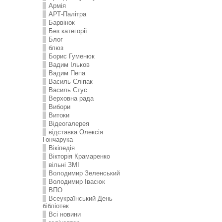
Армія
АРТ-Палітра
Барвінок
Без категорії
Блог
блюз
Борис Гуменюк
Вадим Ільков
Вадим Пепа
Василь Сліпак
Василь Стус
Верховна рада
Вибори
Витоки
Відеогалерея
відставка Олексія
Гончарука
Вікіпедія
Вікторія Крамаренко
вільні ЗМІ
Володимир Зеленський
Володимир Івасюк
ВПО
Всеукраїнський День
бібліотек
Всі новини