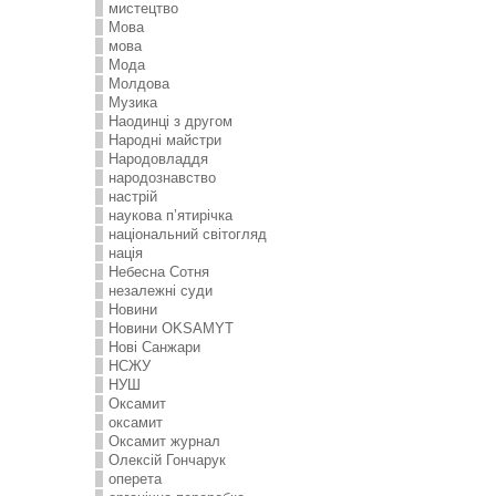
мистецтво
Мова
мова
Мода
Молдова
Музика
Наодинці з другом
Народні майстри
Народовладдя
народознавство
настрій
наукова п’ятирічка
національний світогляд
нація
Небесна Сотня
незалежні суди
Новини
Новини OKSAMYT
Нові Санжари
НСЖУ
НУШ
Оксамит
оксамит
Оксамит журнал
Олексій Гончарук
оперета