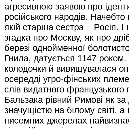
агресивною заявою про іденти
російського народів. Начебто 
якій старша сестра – Росія. І
згадка про Москву, як про др
березі однойменної болотисто
Гнила, датується 1147 роком.
колодочки й вивищувалася опі
осередді угро-фінських племе
слів видатного французького
Бальзака рівний Римові як за д
значущістю на білому світі, а 
писемних джерелах найвизна