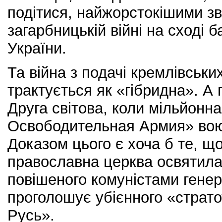
подітися, найжорстокішими зв
загарбницькій війні на сході 
України.
Та війна з подачі кремлівськи
трактується як «гібридна». А п
Друга світова, коли мільйон
Освободительная Армия» воюв
Доказом цього є хоча б те, щ
православна церква освятила
повішеного комуністами гене
проголошує убієнного «страт
Русь».