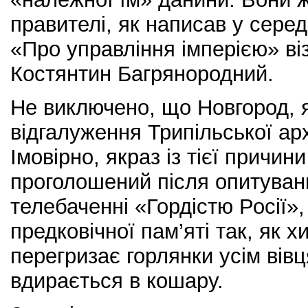
правителі, як написав у середи
«Про управління імперією» ві
Костянтин Багрянородний.
Не виключено, що Новгород, як
відгалуження Трипільської арх
Імовірно, якраз із тієї причин
проголошений після опитуван
телебаченні «Гордістю Росії»,
предковічної пам’яті так, як 
перегризає горлянки усім вівц
вдирається в кошару.