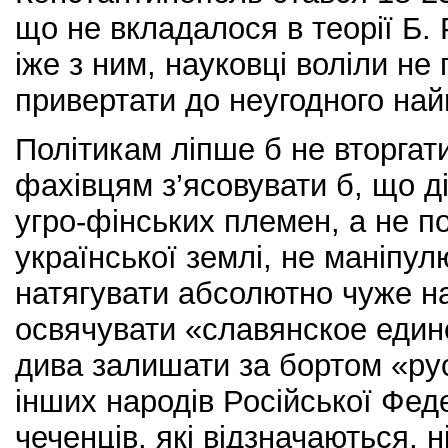
що не вкладалося в теорії Б.
іже з ним, науковці воліли не 
привертати до неугодного най
Політикам ліпше б не вторгати
фахівцям з’ясовувати б, що 
угро-фінських племен, а не по
української землі, не маніпул
натягувати абсолютно чуже на 
освячувати «славянское единс
дива залишати за бортом «ру
інших народів Російської Феде
чеченців, які відзначаються, н