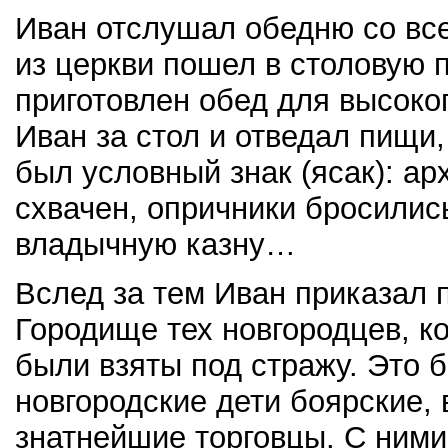
Иван отслушал обедню со вс
из церкви пошел в столовую 
приготовлен обед для высоког
Иван за стол и отведал пищи,
был условный знак (ясак): а
схвачен, опричники бросились
владычную казну…
Вслед за тем Иван приказал п
Городище тех новгородцев, к
были взяты под стражу. Это 
новгородские дети боярские,
знатнейшие торговцы. С ними