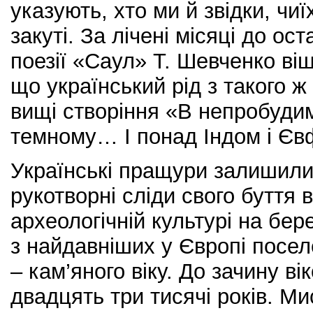
указують, хто ми й звідки, чиї
закуті. За лічені місяці до ос
поезії «Саул» Т. Шевченко ві
що український рід з такого ж 
вищі створіння «В непробудим
темному… І понад Індом і Єв
Українські пращури залишили
рукотворні сліди свого буття 
археологічній культурі на бере
з найдавніших у Європі посел
– кам’яного віку. До зачину в
двадцять три тисячі років. Ми