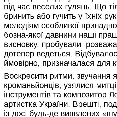
під час веселих гулянь. Що ті
бринить або гучить у їхніх ру
мелодіям особливої принаднос
бозна-якої давнини наші пращ
висновку, пробували розважат
дотепер ведеться. Відбувалося
ймовірно, призначалася для к
Воскресити ритми, звучання я
кроманьйонців, узялися митці
інструментів та композитор Л
артистка України. Врешті, по
із досі будь-де виявлених «ш