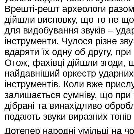
Врешті-решт археологи разом
дійшли висновку, що то не що
для видобування звуків – удар
інструменти. Чулося різне зву
вдаряти їх одну об другу, при
Отож, фахівці дійшли згоди, 
найдавніший оркестр ударних
інструментів. Коли вже прислу
залишається сумніву, що при
дібрані та винахідливо оброб
подають звуки виразних тонів 
Дотепер народні умільці на ч