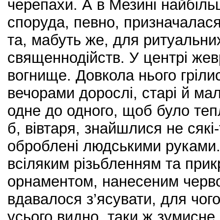
черепахи. А в Мезині найбіль
споруда, певно, призначалася
та, мабуть же, для ритуальних
священнодійств. У центрі жев
вогнище. Довкола нього гріл
вечорами дорослі, старі й малі
одне до одного, щоб було тепл
б, вівтаря, знайшлися не сякі-
оброблені людськими руками.
всіляким різьбленням та при
орнаментом, нанесеним черв
вдавалося з’ясувати, для чог
усього видно, таки ж зумисне 