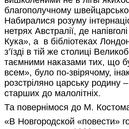
благополучному швейцарсько
Набиралися розуму інтернаціо
нетрях Австралії, де напівгол
Кука», а в бібліотеках Лондо
з’їзді в тій же столиці Великоб
таємними наказами тих, що б
всем», було по-звірячому, ін
розстріляно царську родину – 
старших до малолітніх.
Та повернімося до М. Костом
«В Новгородской «повести» го