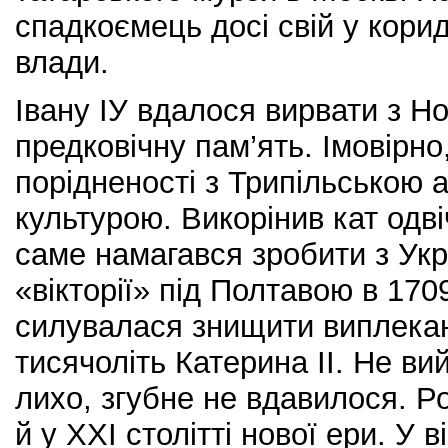
спадкоємець досі свій у кори
влади.
Івану ІУ вдалося вирвати з Н
предковічну пам’ять. Імовірно
порідненості з Трипільською 
культурою. Викорінив кат одві
саме намагався зробити з Укр
«вікторії» під Полтавою в 170
силувалася знищити виплекан
тисячоліть Катерина ІІ. Не ви
лихо, згубне не вдавилося. Р
й у ХХІ столітті нової ери. У 