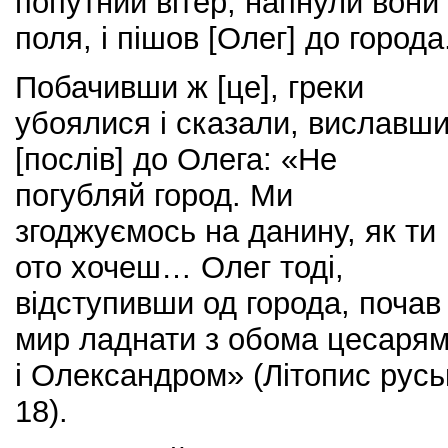
попутний вітер, напнули вони
поля, і пішов [Олег] до города
Побачивши ж [це], греки
убоялися і сказали, виславш
[послів] до Олега: «Не
погубляй город. Ми
згоджуємось на данину, як ти
ото хочеш… Олег тоді,
відступивши од города, почав
мир ладнати з обома цесарям
і Олександром» (Літопис руськи
18).