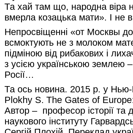
Та хай там що, народна віра 
вмерла козацька мати». І не 
Непросвіщенні «от Москвы до
всмоктують не з молоком мате
підміною від рибакових і лиха
з усією українською землею –
Росії…
Та ось новина. 2015 р. у Нью
Plokhy S. The Gates of Europe:
Автор – професор історії та 
наукового інституту Гарвардс
Сергій Плохій. Переклад укр