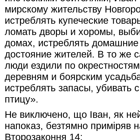
мирскому жительству Новгоро
истреблять купеческие товар
ломать дворы и хоромы, выби
домах, истреблять домашние 
достояние жителей. В то же 
люди ездили по окрестностям
деревням и боярским усадьб
истреблять запасы, убивать 
птицу».
Не виключено, що Іван, як не
напоказ, безтямно приміряв на
Второзаконня 14: