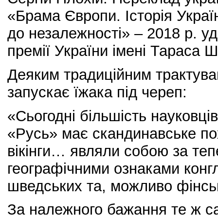
«Брама Європи. Історія Україн
до незалежності» – 2018 р. у
премії України імені Тараса 
Деяким традиційним трактуван
запускає їжака під череп:
«Сьогодні більшість науковці
«Русь» має скандинавське п
вікінги… являли собою за теп
географічними ознаками конг
шведських та, можливо фінсь
За належного бажання те ж са