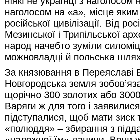
ніякі не українці з наголосом 
наголосом на «а», місце яким
російської цивілізації. Від ро
Мезинської і Трипільської арх
народ начебто зуміли силоміць
можновладці й польська шлях
За князювання в Переяславі
Новгородська земля зобов’яз
щорічно 300 золотих або 3000
Варяги ж для того і заявилися
підступалися, щоб мати зиск т
«полюддя» – збирання з підд
«належної їм» данини. Вони 