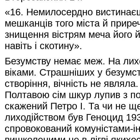
«16. Немилосердно вистинає
мешканців того міста й прире
знищення вістрям меча його й
навіть і скотину».
Безумству немає меж. На лих
віками. Страшніших у безумств
створіння, вічність не являла. 
Полтавою сім шкур лупив з п
скажений Петро І. Та чи не щ
лиходійством був Геноцид 193
спровокований комуністами-і
вишколеними не в лігві якихос