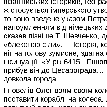
візантійських істориків, геог
ж стосується імперського утв
то воно введене указом Петра 
напоумленням від німецьких д
сказав пізніше Т. Шевченко, 
«блекотою сіли».
Історія, к
ніг на голову зумисне, здатна
інсинуації. «У рік 6415 . Пішо
прибув він до Цесарограда… 
довкола города…
І повелів Олег воям своїм кол
поставити кораблі на колеса.