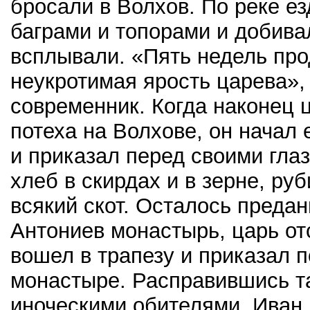
бросали в Волхов. По реке ез
баграми и топорами и добива
всплывали. «Пять недель пр
неукротимая ярость царева», 
современник. Когда наконец 
потеха на Волхове, он начал
и приказал перед своими гла
хлеб в скирдах и в зерне, ру
всякий скот. Осталось предан
Антониев монастырь, царь о
вошел в трапезу и приказал п
монастыре. Расправившись т
иноческими обителями, Иван 