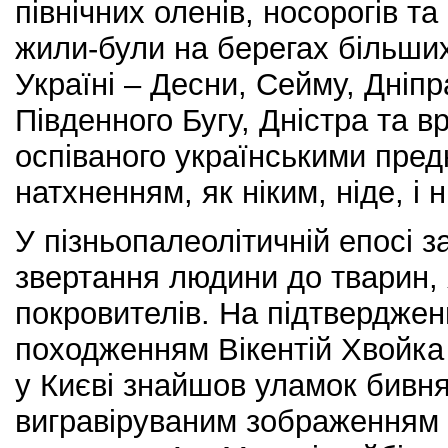
північних оленів, носорогів т
жили-були на берегах більших
Україні – Десни, Сейму, Дніпра
Південного Бугу, Дністра та в
оспіваного українськими пред
натхненням, як ніким, ніде, і н
У пізньопалеолітичній епосі 
звертання людини до тварин, я
покровителів. На підтверджен
походженням Вікентій Хвойка 
у Києві знайшов уламок бивн
вигравіруваним зображенням 