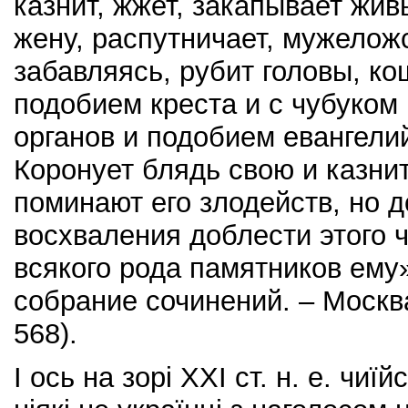
казнит, жжет, закапывает жив
жену, распутничает, мужеложс
забавляясь, рубит головы, ко
подобием креста и с чубуком
органов и подобием евангелий
Коронует блядь свою и казнит
поминают его злодейств, но д
восхваления доблести этого 
всякого рода памятников ему»
собрание сочинений. – Москва,
568).
І ось на зорі ХХІ ст. н. е. чи