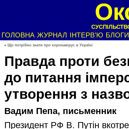
Ок
СУСПІЛЬСТВО
ГОЛОВНА
ЖУРНАЛ
ІНТЕРВ’Ю
БЛОГИ
«
Що потрібно знати про коронавірус в Україні
Правда проти без
до питання імпер
утворення з назв
Вадим Пепа, письм
Президент РФ В. Путін вкотре