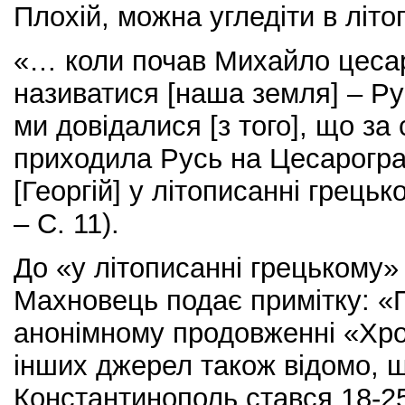
Плохій, можна угледіти в літо
«… коли почав Михайло цесар
називатися [наша земля] – Ру
ми довідалися [з того], що за
приходила Русь на Цесарогра
[Георгій] у літописанні грецьк
– С. 11).
До «у літописанні грецькому
Махновець подає примітку: «
анонімному продовженні «Хро
інших джерел також відомо, щ
Константинополь стався 18-25