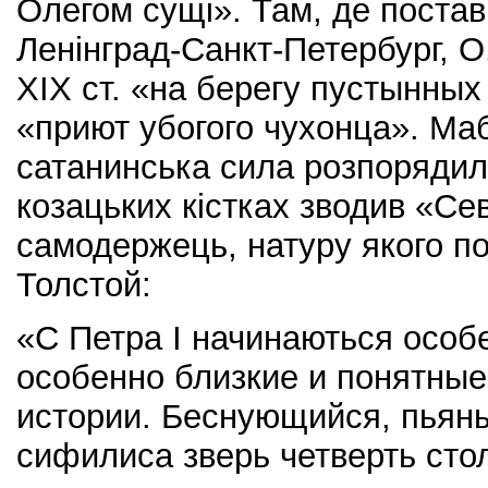
Олегом сущі». Там, де постав
Ленінград-Санкт-Петербург, О
ХІХ ст. «на берегу пустынных
«приют убогого чухонца». Маб
сатанинська сила розпорядил
козацьких кістках зводив «С
самодержець, натуру якого по
Толстой:
«С Петра І начинаються особ
особенно близкие и понятные
истории. Беснующийся, пьяны
сифилиса зверь четверть сто