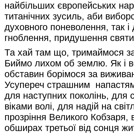
найбільших європейських нар
титанічних зусиль, аби вибор
духовного поневолення, так і
гноблення, придушення святи
Та хай там що, тримаймося з
Биймо лихом об землю. Як і в
обставин борімося за виживан
Усупереч страшним напастям
для наступних поколінь, для 
віками волі, для надій на сві
прозріння Великого Кобзаря, 
обширах третьої від сонця жи