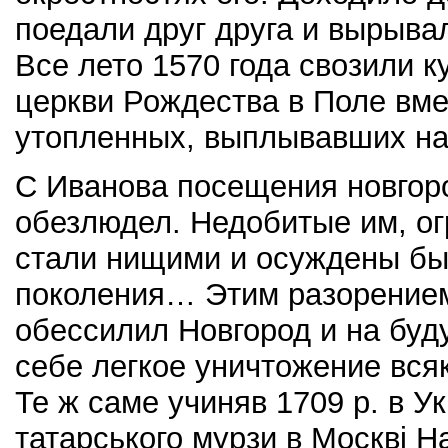
поедали друг друга и вырыва
Все лето 1570 года свозили 
церкви Рождества в Поле вме
утопленных, выплывавших н
С Иванова посещения новгоро
обезлюдел. Недобитые им, о
стали нищими и осуждены бы
поколения… Этим разорением
обессилил Новгород и на буд
себе легкое уничтожение вся
Те ж саме учиняв 1709 р. в Ук
татарського мурзи в Москві Н