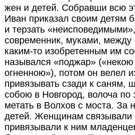
жен и детей. Собравши всю э
Иван приказал своим детям б
и терзать «неисповедимыми»,
современник, муками, между 
каким-то изобретенным им со
назывался «поджар» («некою
огненною»), потом он велел 
привязывать сзади к саням, ш
собою в Новгород, волоча по
метать в Волхов с моста. За 
детей. Женщинам связывали н
привязывали к ним младенцев