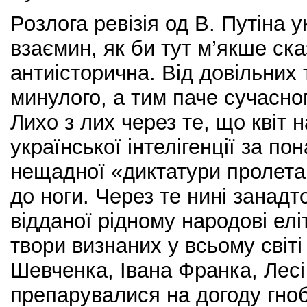
Розлога ревізія од В. Путіна 
взаємин, як би тут м’якше ск
антиісторична. Від довільних
минулого, а тим паче сучасног
Лихо з лих через те, що квіт 
української інтелігенції за по
нещадної «диктатури пролета
до ноги. Через те нині занад
відданої рідному народові еліт
твори визнаних у всьому світі 
Шевченка, Івана Франка, Лесі
препарувалися на догоду гно