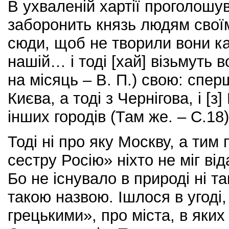
В ухваленій хартії проголошу
заборонить князь людям своїм
сюди, щоб не творили вони кап
нашій… і тоді [хай] візьмуть 
на місяць – В. П.) свою: сперш
Києва, а тоді з Чернігова, і [з]
інших городів (Там же. – С.18)
Тоді ні про яку Москву, а тим
сестру Росію» ніхто не міг від
Бо не існувало в природі ні та
такою назвою. Ішлося в угоді
грецькими», про міста, в яких 