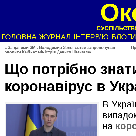
Ок
СУСПІЛЬСТВО
ГОЛОВНА
ЖУРНАЛ
ІНТЕРВ’Ю
БЛОГИ
«
За даними ЗМІ, Володимир Зеленський запропонував
Пр
очолити Кабінет міністрів Денису Шмигалю
Що потрібно знат
коронавірус в Укр
В Украї
випадо
на
кор