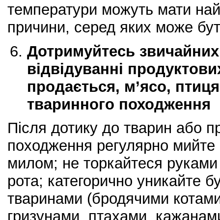
температури можуть мати най
причини, серед яких може бу
Дотримуйтесь звичайних 
відвідуванні продуктових
продається, м’ясо, птиця
тваринного походження
Після дотику до тварин або п
походження регулярно мийте 
милом; не торкайтеся руками 
рота; категорично уникайте бу
тваринами (бродячими котами
гризунами, птахами, кажанами