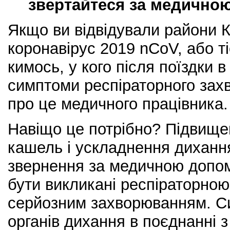
звертайтеся за медично
Якщо ви відвідували райони 
коронавірус 2019 nCoV, або т
кимось, у кого після поїздки 
симптоми респіраторного зах
про це медичного працівника.
Навіщо це потрібно? Підвище
кашель і ускладнення диханн
звернення за медичною допом
бути викликані респіраторно
серйозним захворюванням. С
органів дихання в поєднанні 