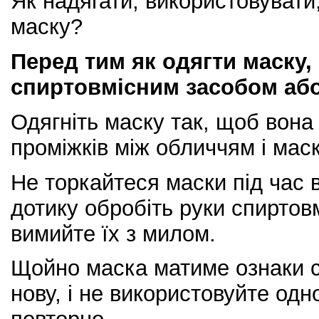
Як надягати, використовувати,
маску?
Перед тим як одягти маску,
спиртовмісним засобом або
Одягніть маску так, щоб вона 
проміжків між обличчям і мас
Не торкайтеся маски під час в
дотику обробіть руки спиртов
вимийте їх з милом.
Щойно маска матиме ознаки сир
нову, і не використовуйте одн