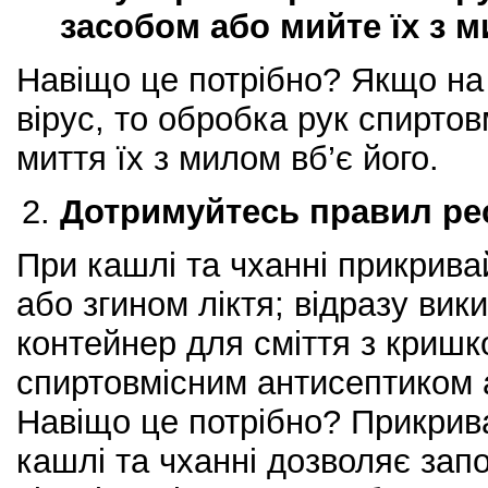
засобом або мийте їх з 
Навіщо це потрібно? Якщо на 
вірус, то обробка рук спирто
миття їх з милом вб’є його.
Дотримуйтесь правил рес
При кашлі та чханні прикривай
або згином ліктя; відразу вик
контейнер для сміття з кришк
спиртовмісним антисептиком 
Навіщо це потрібно? Прикрива
кашлі та чханні дозволяє зап