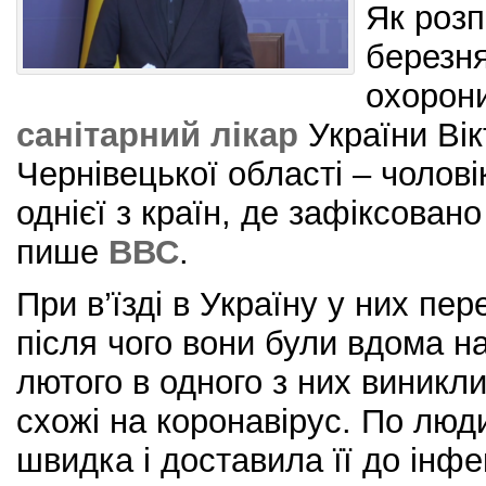
Як розп
березня
охорони
санітарний лікар
України Вік
Чернівецької області – чолові
однієї з країн, де зафіксован
пише
ВВС
.
При в’їзді в Україну у них пе
після чого вони були вдома на
лютого в одного з них виникл
схожі на коронавірус. По люд
швидка і доставила її до інфек