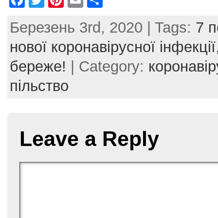
a
w
nt
m
h
Березень 3rd, 2020 | Tags:
7 п
c
itt
er
ai
ar
e
er
e
l
e
нової коронавірусної інфекції
b
st
береже!
| Category:
коронавір
o
пільство
o
k
Leave a Reply