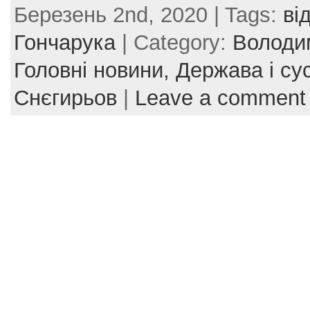
Березень 2nd, 2020 | Tags:
ві
c
itt
er
ai
ar
e
er
e
l
e
Гончарука
| Category:
Володи
b
st
Головні новини,
Держава і су
o
Снєгирьов
|
Leave a comment
o
k