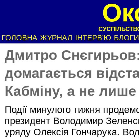
Ок
СУСПІЛЬСТВО
ГОЛОВНА
ЖУРНАЛ
ІНТЕРВ’Ю
БЛОГИ
Дмитро Снєгирьов
домагається відст
Кабміну, а не лише
Події минулого тижня продем
президент Володимир Зеленськ
уряду Олексія Гончарука. Вод