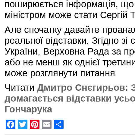
поширюється інформація, що 
міністром може стати Сергій Ті
Але спочатку давайте проана
реальної відставки. Згідно зі 
України, Верховна Рада за п
або не менш як однієї третин
може розглянути питання
Читати
Дмитро Снєгирьов: 
домагається відставки усьо
Гончарука
F
T
Pi
E
S
a
w
nt
m
h