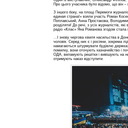
Про цього учасника було відомо, що він – 
З іншого боку, на площі Перемоги журналіс
единая страна!» взяли участь Роман Косе
Поплавський, Анна Простакова, Володимир
розділяти! До речі, з усіх журналістів, як
радіо «Клас» Яна Романова згодом стала
…І знову чергова хвиля насильства в Доне
чоловік. Серед них є і росіяни, зокрема л
намагаються штурмувати будівлю держказн
помилку, вони оточують казначейство і п
ОДА, виламують решітки і вивішують на ньо
отримують наказ відступити.