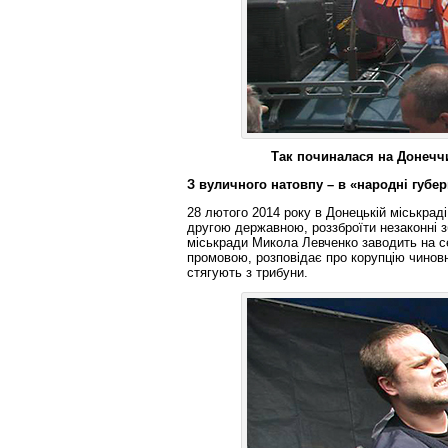
Так починалася на Донеччині «
З вуличного натовпу – в «народні губ
28 лютого 2014 року в Донецькій міськрад
другою державною, роззброїти незаконні 
міськради Микола Левченко заводить на с
промовою, розповідає про корупцію чиновн
стягують з трибуни.