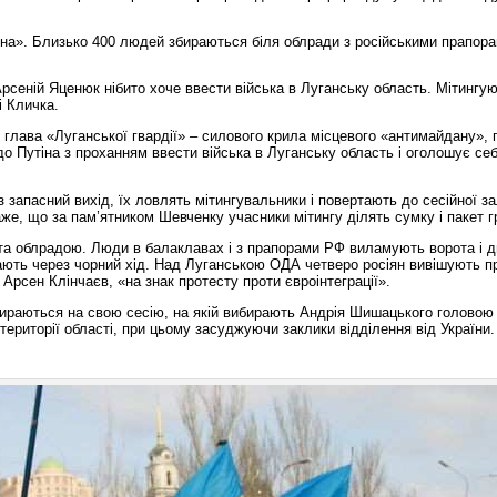
сна». Близько 400 людей збираються біля облради з російськими прапора
рсеній Яценюк нібито хоче ввести війська в Луганську область. Мітингую
і Кличка.
 глава «Луганської гвардії» – силового крила місцевого «антимайдану»,
 Путіна з проханням ввести війська в Луганську область і оголошує се
 запасний вихід, їх ловлять мітингувальники і повертають до сесійної за
же, що за пам’ятником Шевченку учасники мітингу ділять сумку і пакет 
та облрадою. Люди в балаклавах і з прапорами РФ виламують ворота і д
ють через чорний хід. Над Луганською ОДА четверо росіян вивішують п
Арсен Клінчаєв, «на знак протесту проти євроінтеграції».
бираються на свою сесію, на якій вибирають Андрія Шишацького головою 
риторії області, при цьому засуджуючи заклики відділення від України.