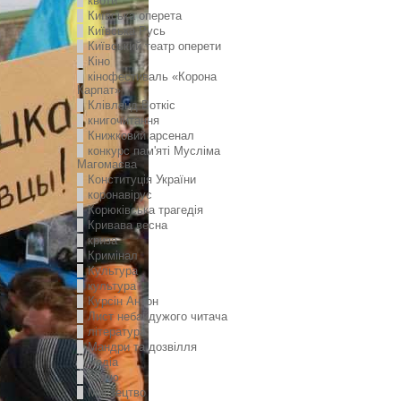
квоти
Київська оперета
Київська Русь
Київський театр оперети
Кіно
кінофестиваль «Корона
Карпат»
Клівленд Воткіс
книгочитання
Книжковий арсенал
конкурс пам'яті Мусліма
Магомаєва
Конституція України
коронавірус
Корюківська трагедія
Кривава весна
криза
Кримінал
Культура
культура
Курсін Антон
Лист небайдужого читача
література
Мандри та дозвілля
медіа
Меню
Мистецтво