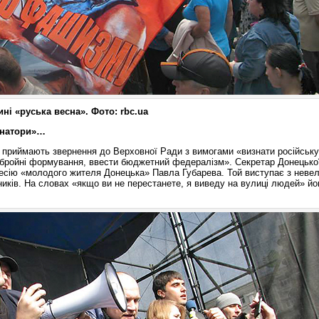
руська весна». Фото:
rbc
.
ua
ернатори»…
і приймають звернення до Верховної Ради з вимогами «визнати російськ
збройні формування, ввести бюджетний федералізм». Секретар Донецько
есію «молодого жителя Донецька» Павла Губарева. Той виступає з неве
иків. На словах «якщо ви не перестанете, я виведу на вулиці людей» йо