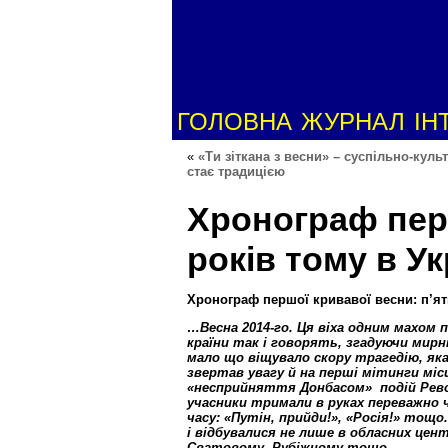
ГОЛОВНА
ЖУРНАЛ
ІН
«
«Ти зіткана з весни» – суспільно-куль
стає традицією
Хронограф перш
років тому в У
Хронограф першої кривавої весни: п’ят
…Весна 2014-го. Ця віха одним махом п
країни так і говорять, згадуючи мирні
мало що віщувало скору трагедію, яка
звертав увагу й на перші мітинги міс
«несприйняття Донбасом» подій Револю
учасники тримали в руках переважно ч
часу: «Путін, прийди!», «Росія!» тощ
і відбувалися не лише в обласних центр
Сватовому, Рубіжному тощо.