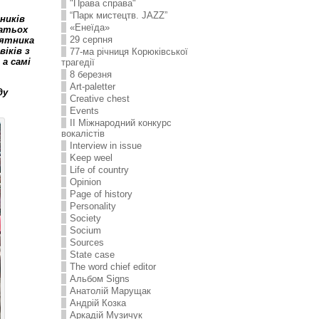
"Права справа"
“Парк мистецтв. JAZZ”
ників
«Енеїда»
гатьох
29 серпня
’ятника
іків з
77-ма річниця Корюківської
 а самі
трагедії
8 березня
Art-paletter
ду
Creative chest
Events
II Міжнародний конкурс
вокалістів
Interview in issue
Keep weel
Life of country
Opinion
Page of history
Personality
Society
Socium
Sources
State case
The word chief editor
Альбом Signs
Анатолій Марущак
Андрій Козка
Аркадій Музичук