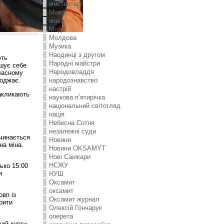
мистецтво
Мова
мова
Мода
Молдова
Музика
Наодинці з другом
ють
Народні майстри
ошує себе
Народовладдя
бласному
коджає.
народознавство
настрій
закликають
наукова п’ятирічка
національний світогляд
нація
Небесна Сотня
незалежні суди
очинається
Новини
на міна.
Новини OKSAMYT
Нові Санжари
НСЖУ
ько 15:00
и
НУШ
Оксамит
оксамит
овп із
Оксамит журнал
крити
Олексій Гончарук
оперета
кий курс».