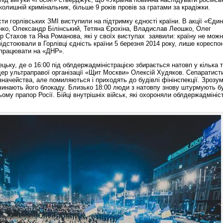
колишній кримінальник, більше 9 років провів за гратами за крадіжки.
ти горлівських ЗМІ виступили на підтримку єдності країни. В акції «Єдин
нко, Олександр Білінський, Тетяна Єрохіна, Владислав Леошко, Олег
 Стахов та Яна Романова, які у своїх виступах заявили: країну не мож
і відстоювали в Горлівці єдність країни 5 березня 2014 року, лише кореспо
 працювати на «ДНР».
цьку, де о 16:00 під облдержадміністрацією збирається натовп у кілька 
ідер ультраправої організації «Щит Москви» Олексій Худяков. Сепаратист
ачейства, але помиляються і приходять до будівлі фінінспекції. Зрозу
очинають його блокаду. Близько 18:00 люди з натовпу знову штурмують б
му прапор Росії. Бійці внутрішніх військ, які охороняли облдержадмініс