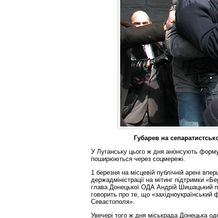
Губарев на сепаратистськ
У Луганську цього ж дня анонсують форму
поширюються через соцмережі.
1 березня на місцевій публічній арені впе
держадміністрації на мітинг підтримки «Б
глава Донецької ОДА Андрій Шишацький піш
говорить про те, що «західноукраїнський
Севастополя».
Увечері того ж дня міськрада Донецька о