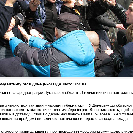
ому мітингу біля Донецької ОДА Фото:
rbc
.
ua
вання «Народної ради» Луганської області. Заклики вийти на центральн
рше з’являються так звані «народні губернатори». У Донецьку до обласної
еркута» виходять кілька тисяч «антимайданівців». Вони вимагають, щоб т
ов у відставку, і своїм лідером називають Павла Губарева. Він з трибу
 фашизм не пройде» і що єдиною легітимною владою є «народна влада
дноголосно приймає рішення про проведення «референдуму» щодо виходу