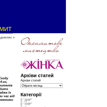
АМИТ
ідомляє
»
Архіви статей
Сходу
Архіви статей
4-го,
 жителів
ібито
адже їх
Категорії
и час від
стемними
"ДНР"
"ЛНР"