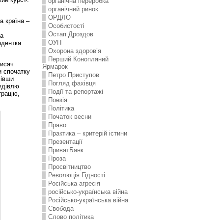
органічна переробка
органічний ринок
ОРДЛО
а країна –
Особистості
Остап Дроздов
на
ОУН
ндентка
Охорона здоров’я
Перший Конопляний
тисяч
Ярмарок
и спочатку
Петро Приступов
мівши
Погляд фахівця
удівлю
Події та репортажі
трацію,
Поезія
Політика
Початок весни
Право
Практика – критерій істини
Презентації
ПриватБанк
Проза
Просвітництво
Революція Гідності
Російська агресія
російсько-українська війна
Російсько-українська війна
Свобода
Слово політика