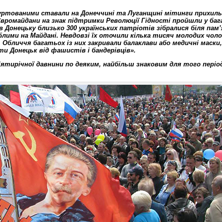
гуртованими ставали на Донеччині та Луганщині мітинги прихиль
 Євромайдани на знак підтримки Революції Гідності пройшли у ба
в Донецьку близько 300 українських патріотів зібралися біля пам
лими на Майдані. Невдовзі їх оточили кілька тисяч молодих чолов
 Обличчя багатьох із них закривали балаклави або медичні маски,
и Донецьк від фашистів і бандерівців».
’ятирічної давнини по деяким, найбільш знаковим для того періо