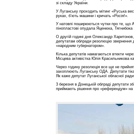
зі складу України.
У Луганську проходить мітинг «Руська ве
руках, б’ють машини і кричать «Росія!».
У натовпі поширюються чутки про те, що А
пінопластові опудала Яценюка, Тягнибока 
О другій годині дня Олександр Харитонов,
депутатам облради резолюцію звернення до
«народним губернатором».
Кілька депутатів намагаються втекти через
Місцева активістка Юлія Красильникова ка
Через годину резолюція все ще не прийня
захоплюють Луганську ОДА. Депутати тіка
Як каже депутат Луганської обласної ради 
3 березня в Донецькій облраді депутати з
приймають рішення про «референдум» на те