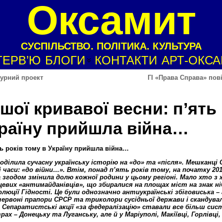
Оксамит
СУСПІЛЬСТВО. ПОЛІТИКА. КУЛЬТУРА
ТЕРВ’Ю
БЛОГИ
КОНТАКТИ
АРТ-ОКС
турний проект
ГІ «Права Справа» пов
ої кривавої весни: п’ять
країну прийшла війна…
ь років тому в Україну прийшла війна…
оділила сучасну українську історію на «до» та «після». Мешканці 
 часи: «до війни…». Втім, понад п’ять років тому, на початку 201
 згодом змінила долю кожної родини у цьому регіоні. Мало хто з
цевих «антимайданівців», що збиралися на площах міст на знак н
ції Гідності. Це були однозначно антиукраїнські збіговиська – 
ервоні прапори СРСР та триколори сусідньої держави і скандувал
о. Сепаратистські акції «за федералізацію» ставали все більш си
ах – Донецьку та Луганську, але й у Маріуполі, Макіївці, Горлівці,