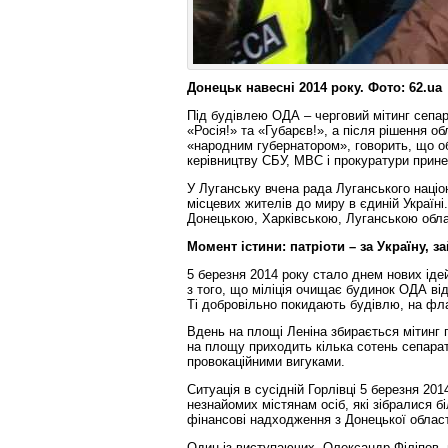
Донецьк навесні 2014 року. Фото: 62.
ua
Під будівлею ОДА – черговий мітинг сепар
«Росія!» та «Губарєв!», а після рішення 
«народним губернатором», говорить, що об
керівництву СБУ, МВС і прокуратури прине
У Луганську вчена рада Луганського націо
місцевих жителів до миру в єдиній Україні
Донецькою, Харківською, Луганською обл
Момент істини: патріоти – за Україну, з
5 березня 2014 року стало днем нових іде
з того, що міліція очищає будинок ОДА від
Ті добровільно покидають будівлю, на фла
Вдень на площі Леніна збирається мітинг 
на площу приходить кілька сотень сепарат
провокаційними вигуками.
Ситуація в сусідній Горлівці 5 березня 2
незнайомих містянам осіб, які зібралися б
фінансові надходження з Донецької област
Один із виступаючих, Олександр Філіпов, 