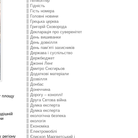
гелікоптер
Гідність
Гість номера
Головні новини
Грецька церква
Григорій Сковорода
Декларація про суверенітет
День вишиванки
День довкілля
День пам’яті захисників
Держава і суспільство
Держбюджет
Джонні Ленг
Дмитро Снєгирьов
Додаткові матеріали
Дозвілля
Донбас
Донеччина
Дорогу – коноплі!
у площу
Друга Свтова війна
Думка експерта
Думка експерта
одішній
екологічна безпека
ни
екологія
Економіка
Електромобілі
 регіону
Єпископ Маргветський і