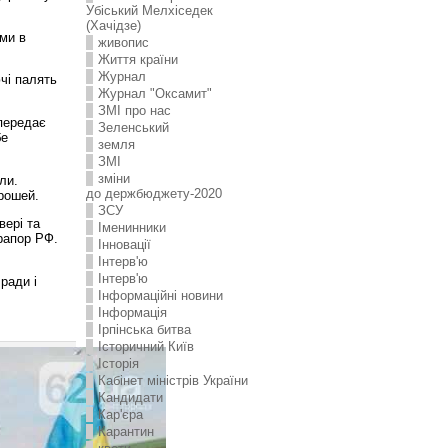
Убіський Мелхіседек
(Хачідзе)
ми в
живопис
Життя країни
Журнал
чі палять
Журнал "Оксамит"
ЗMI про нас
 передає
Зеленський
бе
земля
ЗМІ
зміни
ли.
до держбюджету-2020
грошей.
ЗСУ
вері та
Іменинники
рапор РФ.
Інновації
Інтерв'ю
Інтерв'ю
ради і
Інформаційні новини
Інформація
Ірпінська битва
Історичний Київ
Історія
Кабінет міністрів України
Кандидати
Кар'єра
Карантин