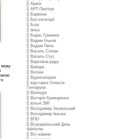
Армія
АРТ-Палітра
Барвінок
Без категорії
Блог
блюз
Борис Гуменюк
Вадим Ільков
Вадим Пепа
Василь Сліпак
Василь Стус
Верховна рада
у мову
Вибори
ї
Витоки
ликою
Відеогалерея
го
відставка Олексія
Гончарука
Вікіпедія
Вікторія Крамаренко
вільні ЗМІ
Володимир Зеленський
Володимир Івасюк
ВПО
Всеукраїнський День
бібліотек
Всі новини