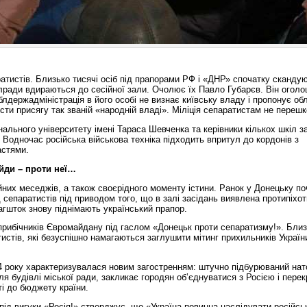
атистів. Близько тисячі осіб під прапорами РФ і «ДНР» спочатку сканду
облради вдираються до сесійної зали. Очолює їх Павло Губарєв. Він огол
лдержадміністрація в його особі не визнає київську владу і пропонує о
сти присягу так званій «народній владі». Міліція сепаратистам не переш
нального університету імені Тараса Шевченка та керівники кількох шкіл 
. Водночас російська військова техніка підходить впритул до кордонів з
астями.
айди – проти неї…
йних меседжів, а також своєрідного моменту істини. Ранок у Донецьку п
 сепаратистів під приводом того, що в залі засідань виявлена протипіхот
гшток знову піднімають український прапор.
прибічників Євромайдану під гаслом «Донецьк проти сепаратизму!». Близ
истів, які безуспішно намагаються заглушити мітинг прихильників Україн
014 року характеризувалася новим загостренням: штучно підбурюваний нат
іля будівлі міської ради, закликає городян об’єднуватися з Росією і пере
і до бюджету країни.
під вигуки «Росія!» стверджує, що «Україна повинна наслідувати російсь