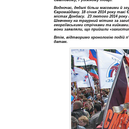
Водночас, дедалі більш масовими й з
Євромайдану. 18 січня 2014 року такі
містах Донбасу. 23 лютого 2014 року 
Шевченку на траурний мітинг за загиб
георгіївськими стрічками та кийками.
вони заявляли, що прийшли «захистит
Втім, відтворимо хронологію подій п
датам.