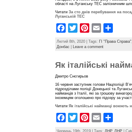
області на Луганську ТЕС залізничним шл
Читати
За сто днів перебування на поса
Луганській ТЕС
F
T
Pi
E
S
a
w
nt
m
h
Лютий 8th, 2020 | Tags:
ГІ "Права Справа"
c
itt
er
ai
ar
Донбас
|
Leave a comment
e
er
e
l
e
Як італійські най
b
st
o
Дмитро Снєгирьов
o
16 червня заступник голови Нацполіції В’
підрозділами поліції Донецької та Лугансь
k
найманців з Італії, які за грошову винаго
іноземцям оголошено про підозру за участ
Читати
Як італійські найманці воюють 
F
T
Pi
E
S
a
w
nt
m
h
Червень 19th, 2019 | Tags:
ДНР
,
ЛНР
| Cat