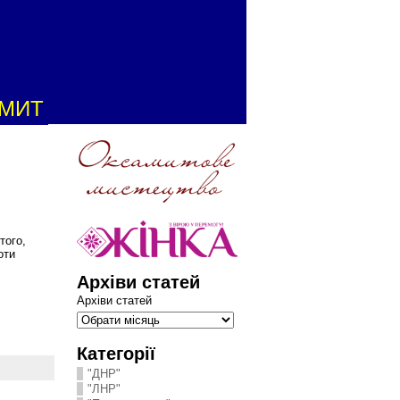
АМИТ
того,
оти
Архіви статей
Архіви статей
Категорії
"ДНР"
"ЛНР"