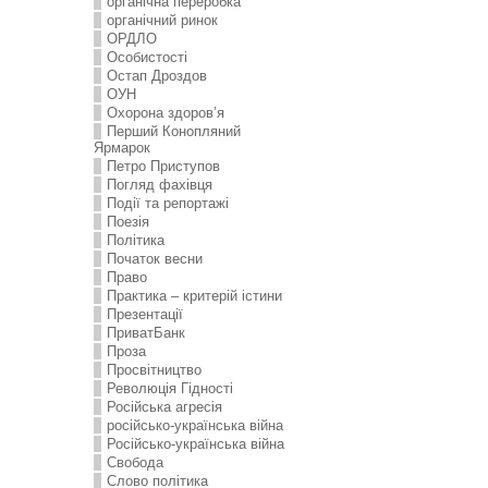
органічна переробка
органічний ринок
ОРДЛО
Особистості
Остап Дроздов
ОУН
Охорона здоров’я
Перший Конопляний
Ярмарок
Петро Приступов
Погляд фахівця
Події та репортажі
Поезія
Політика
Початок весни
Право
Практика – критерій істини
Презентації
ПриватБанк
Проза
Просвітництво
Революція Гідності
Російська агресія
російсько-українська війна
Російсько-українська війна
Свобода
Слово політика