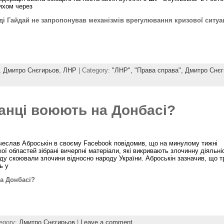
яхом через
ді Гайдай не запропонував механізмів врегулювання кризової ситуац
,
Дмитро Снєгирьов
,
ЛНР
| Category:
"ЛНР",
"Права справа",
Дмитро Снєг
манці воюють на Донбасі?
ячеслав Аброськін в своєму Facebook повідомив, що на минулому тижні
кої областей зібрані вичерпні матеріали, які викривають злочинну діяльні
роду скоювали злочини відносно народу України. Аброськін зазначив, що 
ь у
на Донбасі?
egory:
Дмитро Снєгирьов
|
Leave a comment