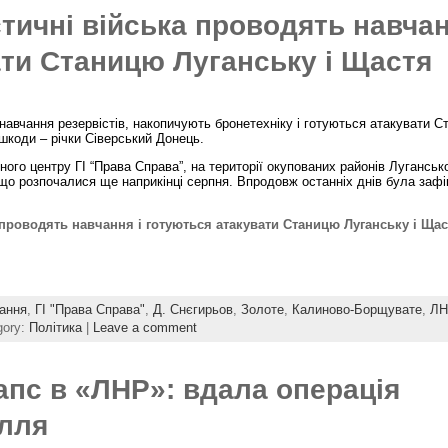
тичні війська проводять навчан
ати Станицю Луганську і Щастя
 навчання резервістів, накопичують бронетехніку і готуються атакувати 
коди – річки Сіверський Донець.
ого центру ГІ “Права Справа”, на території окупованих районів Лугансько
що розпочалися ще наприкінці серпня. Впродовж останніх днів була заф
 проводять навчання і готуються атакувати Станицю Луганську і Ща
чання
,
ГІ "Права Справа"
,
Д. Снєгирьов
,
Золоте
,
Калиново-Борщувате
,
ЛН
gory:
Політика
|
Leave a comment
апс в «ЛНР»: вдала операція
ілля