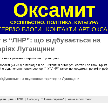
Оксамит
СУСПІЛЬСТВО. ПОЛІТИКА. КУЛЬТУРА
ТЕРВ’Ю
БЛОГИ
КОНТАКТИ
АРТ-ОКС
 в “ЛНР”: що відбувається на
оріях Луганщини
ься на окупованих територіях Луганщини
бласті (ОРЛО) в період з 8 по 10 жовтня вимкнуть світло і зв’язок. Крым 
бне відключення електроенергії. У “ЛНР” також попередили про зміни роб
відбувається на окупованих територіях Луганщини
уганщина
,
ОРЛО
| Category:
"Права справа"
|
Leave a comment