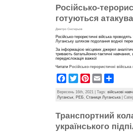
e
er
e
l
e
Російсько-терорис
b
st
готуються атакув
o
Дмитро Снєгирьов
o
Російсько-терористичні війська проводять
k
Луганську шляхом подолання водної переш
За інформацією місцевих джерел аналітичн
тривають батальйонно-тактичні навчання, 
передислокація важкої
Читати
Російсько-терористичні війська
F
T
Pi
E
S
a
w
nt
m
h
Вересень 16th, 2021 | Tags:
військові нав
c
itt
er
ai
ar
Луганськ
,
РЕБ
,
Станиця Луганська
| Cate
e
er
e
l
e
Транспортний кол
b
st
o
українського підп