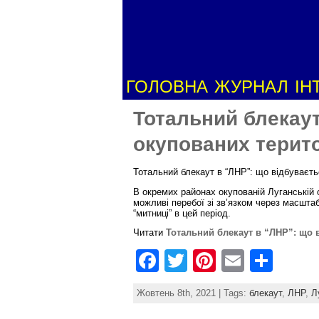
ГОЛОВНА
ЖУРНАЛ
ІН
Тотальний блекаут
окупованих терит
Тотальний блекаут в “ЛНР”: що відбуваєт
В окремих районах окупованій Луганській о
можливі перебої зі зв’язком через масшта
“митниці” в цей період.
Читати
Тотальний блекаут в “ЛНР”: що 
F
T
Pi
E
S
a
w
nt
m
h
Жовтень 8th, 2021 | Tags:
блекаут
,
ЛНР
,
Л
c
itt
er
ai
ar