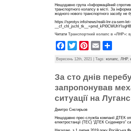
o
Нещодавно група «Інформаційний спротив
k
транспортного колапсу в місті. За інформа
жодного нового транспортного засобу не б
https://sprotyv.info/news/realii-lnr-za-sem-
__cf_chl_jschl_tk__=pmd_kPl0CWUhYIsg
Читати
Транспортний колапс в «ЛНР»: в
F
T
Pi
E
S
a
w
nt
m
h
Вересень 12th, 2021 | Tags:
колапс
,
ЛНР
,
c
itt
er
ai
ar
e
er
e
l
e
За сто днів переб
b
st
запропонував мех
o
ситуації на Луган
o
k
Дмитро Снєгирьов
Нещодавно прес-служба компанії ДТЕК опр
електростанції (ТЕС) “ДТЕК Східенерго” с
Нагадаю, з 1 липня 2019 року Російська Ф