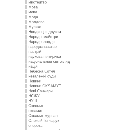
мистецтво
Мова
мова
Мода
Молдова
Музика
Наодинці з другом
Народні майстри
Народовладдя
народознавство
настрій
наукова п’ятирічка
національний світогляд
нація
Небесна Сотня
незалежні суди
Новини
Новини OKSAMYT
Нові Санжари
НСЖУ
НУШ
Оксамит
оксамит
Оксамит журнал
Олексій Гончарук
оперета