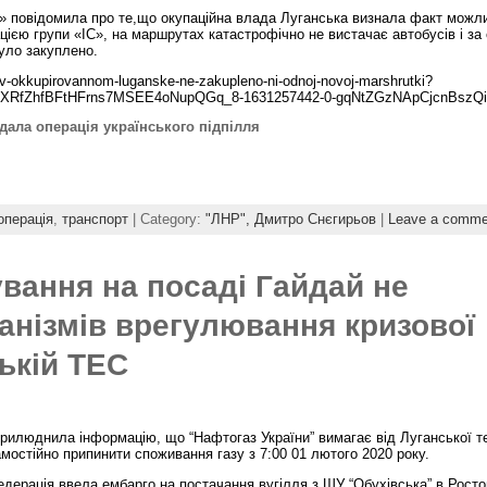
» повідомила про те,що окупаційна влада Луганська визнала факт можл
цією групи «ІС», на маршрутах катастрофічно не вистачає автобусів і за 
уло закуплено.
let-v-okkupirovannom-luganske-ne-zakupleno-ni-odnoj-novoj-marshrutki?
H8XRfZhfBFtHFrns7MSEE4oNupQGq_8-1631257442-0-gqNtZGzNApCjcnBszQi
дала операція українського підпілля
операція
,
транспорт
| Category:
"ЛНР",
Дмитро Снєгирьов
|
Leave a comme
ування на посаді Гайдай не
анізмів врегулювання кризової
ській ТЕС
илюднила інформацію, що “Нафтогаз України” вимагає від Луганської т
амостійно припинити споживання газу з 7:00 01 лютого 2020 року.
едерація ввела ембарго на постачання вугілля з ШУ “Обухівська” в Росто