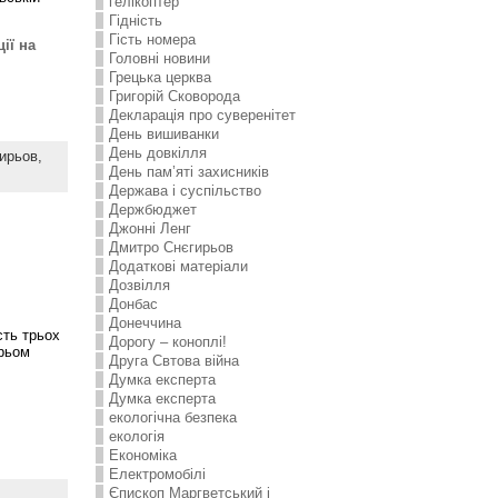
гелікоптер
Гідність
Гість номера
ії на
Головні новини
Грецька церква
Григорій Сковорода
Декларація про суверенітет
День вишиванки
День довкілля
ирьов,
День пам’яті захисників
Держава і суспільство
Держбюджет
Джонні Ленг
Дмитро Снєгирьов
Додаткові матеріали
Дозвілля
Донбас
Донеччина
сть трьох
Дорогу – коноплі!
трьом
Друга Свтова війна
Думка експерта
Думка експерта
екологічна безпека
екологія
Економіка
Електромобілі
Єпископ Маргветський і