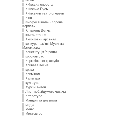
квоти
Київська оперета
Київська Русь
Київський театр оперети
Кіно
кінофестиваль «Корона
Карпат»
Клівленд Воткіс
книгочитання
Книжковий арсенал
конкурс пам'яті Мусліма
Магомаєва
Конституція України
коронавірус
Корюківська трагедія
Кривава весна
криза
Кримінал
Культура
культура
Курсін Антон
Лист небайдужого читача
література
Мандри та дозвілля
медіа
Меню
Мистецтво