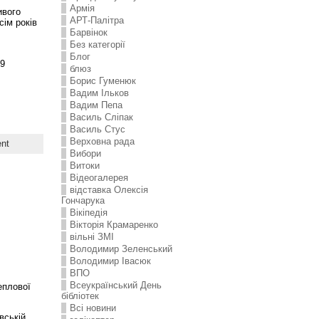
Армія
ивого
АРТ-Палітра
сім років
Барвінок
Без категорії
Блог
9
блюз
Борис Гуменюк
Вадим Ільков
Вадим Пепа
Василь Сліпак
Василь Стус
Верховна рада
nt
Вибори
Витоки
Відеогалерея
відставка Олексія
Гончарука
Вікіпедія
Вікторія Крамаренко
вільні ЗМІ
Володимир Зеленський
Володимир Івасюк
ВПО
Всеукраїнський День
еплової
бібліотек
Всі новини
вській