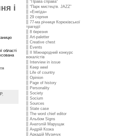
"Права справа"
ня і
“Парк мистецтв. JAZZ”
«Енеїда»
29 серпня
77-ма річниця Корюківської
трагедії
8 березня
Art-paletter
Станицю
Creative chest
Events
ї області
II Міжнародний конкурс
іксована
вокалістів
Interview in issue
Keep weel
стя
Life of country
Opinion
Page of history
Personality
Society
Р
,
Socium
Sources
State case
The word chief editor
Альбом Signs
Анатолій Марущак
Андрій Козка
Аркадій Музичук