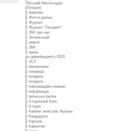
Убіський Мелхіседек
(Хачідзе)
живопис
Життя країни
Журнал
Журнал "Оксамит"
ЗMI про нас
Зеленський
земля
ЗМІ
зміни
до держбюджету-2020
ЗСУ
Іменинники
Інновації
Інтерв'ю
Інтерв'ю
Інформаційні новини
Інформація
Ірпінська битва
Історичний Київ
Історія
Кабінет міністрів України
Кандидати
Кар'єра
Карантин