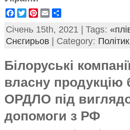
F
T
Pi
E
S
a
w
nt
m
h
Січень 15th, 2021 | Tags:
«плі
c
itt
er
ai
ar
e
er
e
l
e
Снєгирьов
| Category:
Політи
b
st
o
Білоруські компані
o
k
власну продукцію
ОРДЛО під виглядо
допомоги з РФ