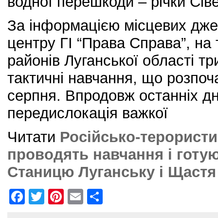
водної перешкоди – річки Сів
За інформацією місцевих дже
центру ГІ “Права Справа”, на 
районів Луганської області т
тактичні навчання, що розпоч
серпня. Впродовж останніх дн
передислокація важкої
Читати
Російсько-терористи
проводять навчання і готу
Станицю Луганську і Щастя
F
T
Pi
E
S
a
w
nt
m
h