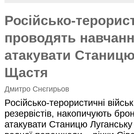
o
o
Російсько-терорист
k
проводять навчанн
атакувати Станицю
Щастя
Дмитро Снєгирьов
Російсько-терористичні війсь
резервістів, накопичують брон
атакувати Станицю Луганськ