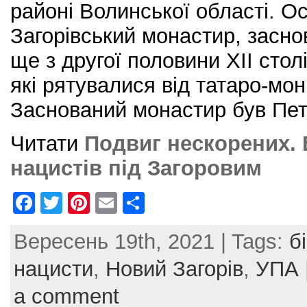
районі Волинської області. О
Загорівський монастир, засно
ще з другої половини XII стол
які рятувалися від татаро-мон
Заснований монастир був Пе
Читати
Подвиг нескорених. 
нацистів під Загоровим
F
T
Pi
E
S
a
w
nt
m
h
Вересень 19th, 2021 | Tags:
б
c
itt
er
ai
ar
e
er
e
l
e
нацисти
,
Новий Загорів
,
УПА
b
st
a comment