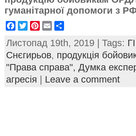
гуманітарної допомоги з Р
F
T
Pi
E
S
a
w
nt
m
h
Листопад 19th, 2019 | Tags:
Г
c
itt
er
ai
ar
e
er
e
l
e
Снєгирьов
,
продукція бойов
b
st
"Права справа",
Думка експе
o
агресія
|
Leave a comment
o
k