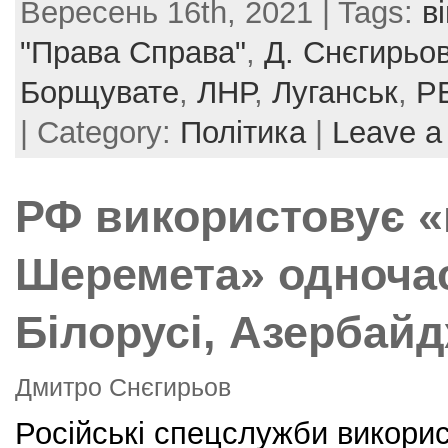
Вересень 16th, 2021 | Tags:
в
c
itt
er
ai
ar
e
er
e
l
e
"Права Справа"
,
Д. Снєгирьо
b
st
Борщувате
,
ЛНР
,
Луганськ
,
Р
o
| Category:
Політика
|
Leave a
o
k
РФ використовує «
Шеремета» одноча
Білорусі, Азербайд
Дмитро Снєгирьов
Російські спецслужби викорис