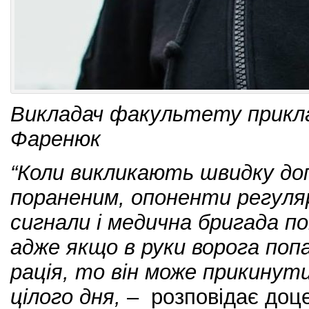
Викладач факультету прикла
Фаренюк
“Коли викликають швидку д
пораненим, опоненти регул
сигнали і медична бригада по
адже якщо в руки ворога поп
рація, то він може прикинут
цілого дня,
– розповідає доц