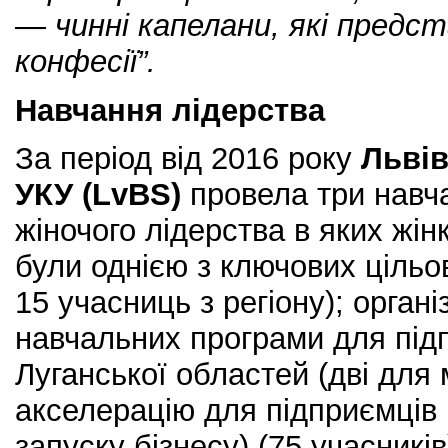
— чинні капелани, які предст
конфесії”.
Навчання лідерства
За період від 2016 року
Львів
УКУ (LvBS)
провела три навч
жіночого лідерства в яких жінк
були однією з ключових цільо
15 учасниць з регіону); орган
навчальних програми для під
Луганської областей (дві для 
акселерацію для підприємців 
запуску бізнесу) (75 учасникі