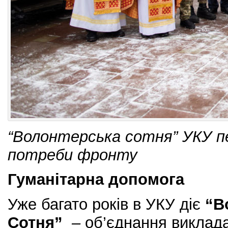
“Волонтерська сотня” УКУ п
потреби фронту
Гуманітарна допомога
Уже багато років в УКУ діє
“В
Сотня”
–
об’єднання викладач