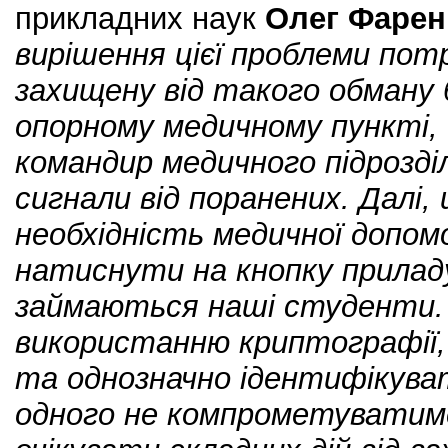
прикладних наук
Олег Фаре
вирішення цієї проблеми пот
захищену від такого обману 
опорному медичному пункті,
командир медичного підрозді
сигнали від поранених. Далі,
необхідність медичної допом
натиснути на кнопку приладу
займаються наші студенти.
використанню криптографії,
та однозначно ідентифікува
одного не компрометуватиме