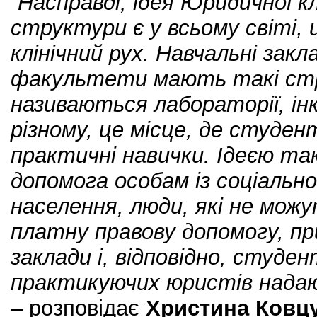
“Насправді, ідея Юридичної кл
структури є у всьому світі,
клінічний рух. Навчальні закл
факультети мають такі стру
називаються лабораторії, інк
різному, це місце, де студе
практичні навички. Ідеєю т
допомога особам із соціальн
населення, люди, які не мож
платну правову допомогу, пр
заклади і, відповідно, студе
практикуючих юристів надаю
–
розповідає
Христина Ковц