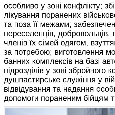
особливо у зоні конфлікту; збі
лікування поранених військов
та поза її межами; забезпече
переселенців, добровольців, 
членів їх сімей одягом, взут
за потребою; виготовлення м
банних комплексів на базі ав
підрозділів у зоні збройного к
душпастирське служіння у вій
відвідування та надання особи
допомоги пораненим бійцям та