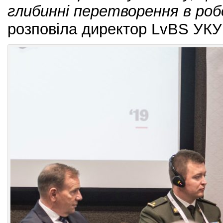
глибинні перетворення в робо
розповіла директор LvBS УК