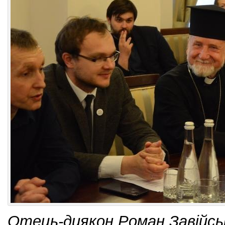
Отець-диякон Роман Завійськ