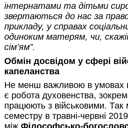
інтернатами та дітьми сир
звертаються до нас за прав
прикладу, у справах соціаль
одиноким матерям, чи, скаж
сім’ям”.
Обмін досвідом у сфері ві
капеланства
Не менш важливою в умовах в
є робота духовенства, зокрема
працюють з військовими. Так 
семестру в травні-червні 2019
між
Ф
ілософсько-богослов