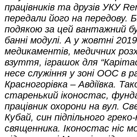
працівників та друзів УКУ Rena
передали його на передову. Бі
подякою за цей вантажний бу
банні модулі. А у жовтні 2019
медикаментів, медичних розхі
взуття, іграшок для “Каріта
несе служіння у зоні ООС в ра
Красногорівка – Авдіївка. Та
старенький іконостас, фунд
працівник охорони на вул. Св
Кубай, син підпільного греко
священника. Іконостас ніс м