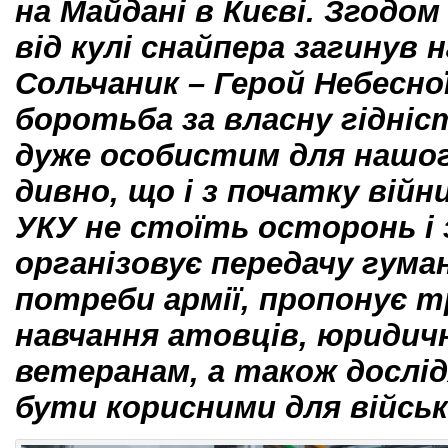
на Майдані в Києві. Згодо
від кулі снайпера загинув
Сольчаник – Герой Небесної
боротьба за власну гідніс
дуже особистим для нашог
дивно, що і з початку війни
УКУ не стоїть осторонь і з
організовує передачу гума
потреби армії, пропонує т
навчання атовців, юридич
ветеранам, а також дослід
бути корисними для війс