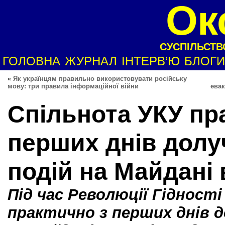
Ок
СУСПІЛЬСТВО
ГОЛОВНА
ЖУРНАЛ
ІНТЕРВ’Ю
БЛОГИ
«
Як українцям правильно використовувати російську
мову: три правила інформаційної війни
евак
Спільнота УКУ пр
перших днів долу
подій на Майдані 
Під час Революції Гідност
практично з перших днів д