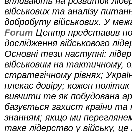
впливають на розвиток ліде
військових та аналізу питан
добробуту військових. У меж
Forum
Центр представив по
дослідження військового ліде
Основні тези наступні: ліде
військовим на тактичному, 
стратегічному рівнях; Україн
плекає довіру; кожен політик
вивчити те як побудована ар
базується захист країни та
знанням; якщо ми перегляне
таке лідерство у війську, це