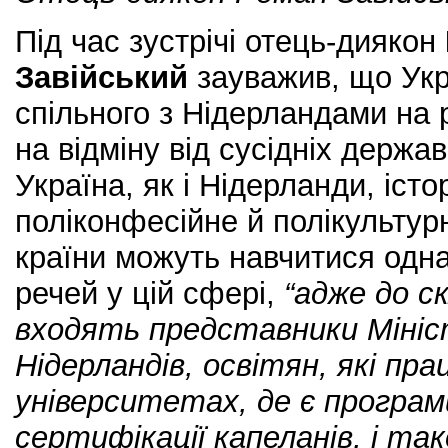
Під час зустрічі отець-диякон
Завійський
зауважив, що Укр
спільного з Нідерландами на 
на відміну від сусідніх держа
Україна, як і Нідерланди, іст
поліконфесійне й полікульту
країни можуть навчитися одна
речей у цій сфері,
“адже до ск
входять представники Міні
Нідерландів, освітян, які пр
університетах, де є програми
сертифікації капеланів, і та