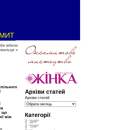
АМИТ
жби вбили
овальця
»
спільного
Архіви статей
т
Архіви статей
ї
їм
, що
Категорії
рії між
"ДНР"
"ЛНР"
ід