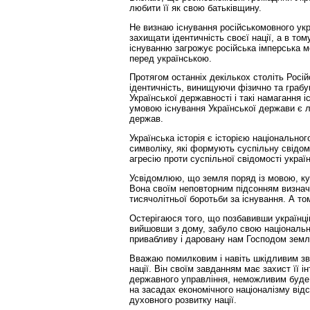
любити її як свою батьківщину.
Не визнаю існування російськомовного укр
захищати ідентичність своєї нації, а в том
існуванню загрожує російська імперська мо
перед українською.
Протягом останніх декількох століть Росі
ідентичність, винищуючи фізично та грабую
Української державності і такі намагання 
умовою існування Української держави є лі
держав.
Українська історія є історією національно
символіку, які формують суспільну свідомі
агресію проти суспільної свідомості украї
Усвідомлюю, що земля поряд із мовою, кул
Вона своїм неповторним підсонням визнач
тисячолітньої боротьби за існування. А то
Остерігаюся того, що позбавивши українців
вийшовши з дому, забуло свою національну
привабливу і даровану нам Господом земл
Вважаю помилковим і навіть шкідливим зв
нації. Він своїм завданням має захист її і
державного управління, неможливим буде і 
на засадах економічного націоналізму від
духовного розвитку нації.