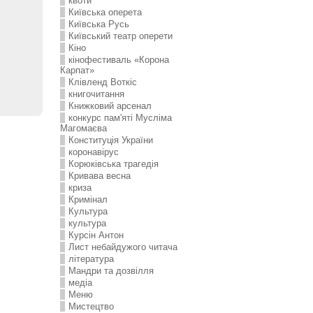
квоти
Київська оперета
Київська Русь
Київський театр оперети
Кіно
кінофестиваль «Корона
Карпат»
Клівленд Воткіс
книгочитання
Книжковий арсенал
конкурс пам'яті Мусліма
Магомаєва
Конституція України
коронавірус
Корюківська трагедія
Кривава весна
криза
Кримінал
Культура
культура
Курсін Антон
Лист небайдужого читача
література
Мандри та дозвілля
медіа
Меню
Мистецтво