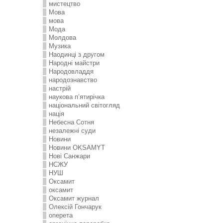
мистецтво
Мова
мова
Мода
Молдова
Музика
Наодинці з другом
Народні майстри
Народовладдя
народознавство
настрій
наукова п’ятирічка
національний світогляд
нація
Небесна Сотня
незалежні суди
Новини
Новини OKSAMYT
Нові Санжари
НСЖУ
НУШ
Оксамит
оксамит
Оксамит журнал
Олексій Гончарук
оперета