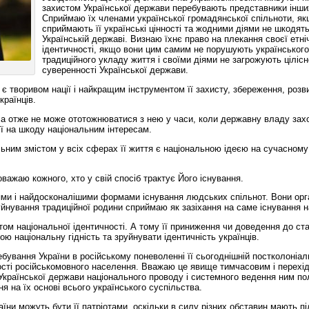
захистом Української держави перебувають представники інших
Сприймаю їх членами української громадянської спільноти, як
сприймають її українські цінності та жодними діями не шкодят
Українській державі. Визнаю їхнє право на плекання своєї етні
ідентичності, якщо вони цим самим не порушують українського
традиційного укладу життя і своїми діями не загрожують цілісно
суверенності Української держави.
є творивом нації і найкращим інструментом її захисту, збереження, розв
країнців.
ї, а отже не може ототожнюватися з нею у часи, коли державну владу за
ї на шкоду національним інтересам.
ним змістом у всіх сферах її життя є національною ідеєю на сучасному
ажаю кожного, хто у свій спосіб трактує Його існування.
нями і найдосконалішими формами існування людських спільнот. Вони орг
уйнування традиційної родини сприймаю як зазіхання на саме існування на
м національної ідентичності. А тому її приниження чи доведення до ст
ю національну гідність та зруйнувати ідентичність українців.
бування України в російському поневоленні її сьогоднішній постколоніал
ості російськомовного населення. Вважаю це явище тимчасовим і перехід
 Української держави національного проводу і системного ведення ним по
ня на їх основі всього українського суспільства.
їни можуть бути її патріотами, оскільки в силу різних обставин мають п