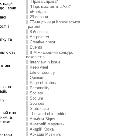
"Права справа"
 націй.
“Парк мистецтв. JAZZ”
що і вони
«Енеїда»
ь
29 серпня
чної
77-ма річниця Корюківської
сті і
трагедії
8 березня
Art-paletter
итку та
Creative chest
Events
хоплюють
II Міжнародний конкурс
вокалістів
Interview in issue
 етапі
Keep weel
Life of country
Opinion
Page of history
анічно
Personality
ції.
Society
Socium
ану
Sources
State case
ьний стан
The word chief editor
ним, а
Альбом Signs
літики
Анатолій Марущак
Андрій Козка
Аркадій Музичук
ідстави