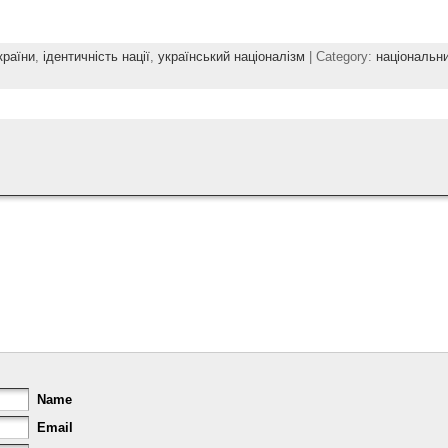
країни
,
ідентичність нації
,
український націоналізм
| Category:
національн
Name
Email