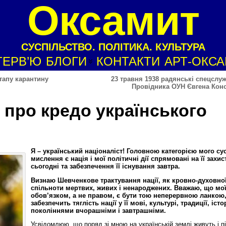
Оксамит
СУСПІЛЬСТВО. ПОЛІТИКА. КУЛЬТУРА
ТЕРВ’Ю
БЛОГИ
КОНТАКТИ
АРТ-ОКС
тапу карантину
23 травня 1938 радянські спецслу
Провідника ОУН Євгена Кон
про кредо українського
Я – український націоналіст! Головною категорією мого су
мислення є нація і мої політичні дії спрямовані на її захис
сьогодні та забезпечення її існування завтра.
Визнаю Шевченкове трактування нації, як кровно-духовно
спільноти мертвих, живих і ненароджених. Вважаю, що мо
обов’язком, а не правом, є бути тою неперервною ланкою
забезпечить тяглість нації у її мові, культурі, традиції, істо
поколіннями вчорашніми і завтрашніми.
Усвідомлюю, що поряд зі мною на українській землі живуть і п