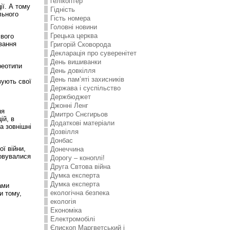
гелікоптер
ії. А тому
Гідність
льного
Гість номера
Головні новини
Грецька церква
свого
ування
Григорій Сковорода
Декларація про суверенітет
День вишиванки
реотипи
День довкілля
День пам’яті захисників
зують свої
Держава і суспільство
Держбюджет
Джонні Ленг
ня
Дмитро Снєгирьов
ій, в
Додаткові матеріали
а зовнішні
Дозвілля
Донбас
ї війни,
Донеччина
говувалися
Дорогу – коноплі!
Друга Свтова війна
Думка експерта
Думка експерта
ами
екологічна безпека
и тому,
екологія
Економіка
Електромобілі
Єпископ Маргветський і