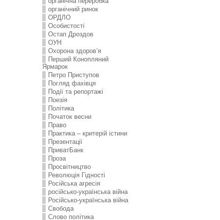
органічна переробка
органічний ринок
ОРДЛО
Особистості
Остап Дроздов
ОУН
Охорона здоров’я
Перший Конопляний
Ярмарок
Петро Приступов
Погляд фахівця
Події та репортажі
Поезія
Політика
Початок весни
Право
Практика – критерій істини
Презентації
ПриватБанк
Проза
Просвітництво
Революція Гідності
Російська агресія
російсько-українська війна
Російсько-українська війна
Свобода
Слово політика