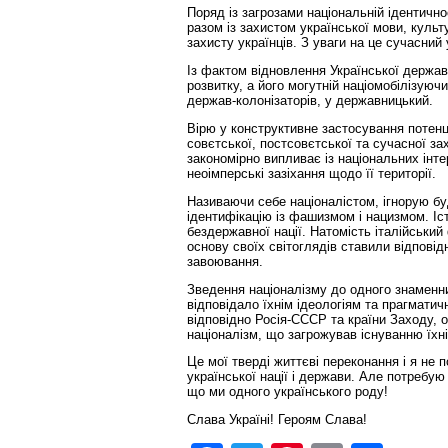
Поряд із загрозами національній ідентично
разом із захистом української мови, культ
захисту українців. З уваги на це сучасний
Із фактом відновлення Української держав
розвитку, а його могутній націомобілізую
держав-колонізаторів, у державницький.
Вірю у конструктивне застосування потенц
совєтської, постсовєтської та сучасної з
закономірно випливає із національних інтер
неоімперські зазіхання щодо її території.
Називаючи себе націоналістом, ігнорую буд
ідентифікацію із фашизмом і нацизмом. Іст
бездержавної нації. Натомість італійський
основу своїх світоглядів ставили відповідн
завоювання.
Зведення націоналізму до одного знаменн
відповідало їхнім ідеологіям та прагмати
відповідно Росія-СССР та країни Заходу, 
націоналізм, що загрожував існуванню їхні
Це мої тверді життєві переконання і я не
української нації і держави. Але потребую
що ми одного українського роду!
Слава Україні! Героям Слава!