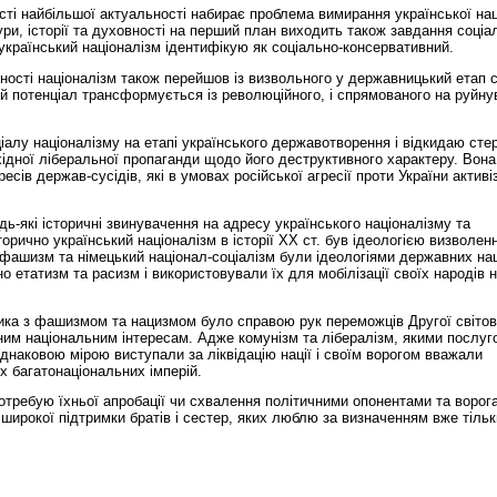
сті найбільшої актуальності набирає проблема вимирання української нац
ури, історії та духовності на перший план виходить також завдання соціа
 український націоналізм ідентифікую як соціально-консервативний.
ності націоналізм також перейшов із визвольного у державницький етап 
чий потенціал трансформується із революційного, і спрямованого на руйн
іалу націоналізму на етапі українського державотворення і відкидаю сте
ахідної ліберальної пропаганди щодо його деструктивного характеру. Вона
есів держав-сусідів, які в умовах російської агресії проти України активі
ь-які історичні звинувачення на адресу українського націоналізму та
орично український націоналізм в історії ХХ ст. був ідеологією визволен
 фашизм та німецький націонал-соціалізм були ідеологіями державних нац
о етатизм та расизм і використовували їх для мобілізації своїх народів н
ика з фашизмом та нацизмом було справою рук переможців Другої світово
чним національним інтересам. Адже комунізм та лібералізм, якими послу
однаковою мірою виступали за ліквідацію нації і своїм ворогом вважали
х багатонаціональних імперій.
 потребую їхньої апробації чи схвалення політичними опонентами та ворог
 широкої підтримки братів і сестер, яких люблю за визначенням вже тільк