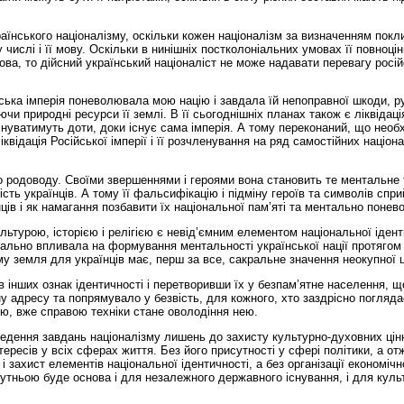
аїнського націоналізму, оскільки кожен націоналізм за визначенням покл
у числі і її мову. Оскільки в нинішніх постколоніальних умовах її повноці
ва, то дійсний український націоналіст не може надавати перевагу росій
йська імперія поневолювала мою націю і завдала їй непоправної шкоди, 
чи природні ресурси її землі. В її сьогоднішніх планах також є ліквідаці
існуватимуть доти, доки існує сама імперія. А тому переконаний, що необ
квідація Російської імперії і її розчленування на ряд самостійних націон
го родоводу. Своїми звершеннями і героями вона становить те ментальне 
сть українців. А тому її фальсифікацію і підміну героїв та символів спр
нців і як намагання позбавити їх національної пам’яті та ментально понев
ьтурою, історією і релігією є невід’ємним елементом національної ідент
ально впливала на формування ментальності української нації протягом 
му земля для українців має, перш за все, сакральне значення неокупної ц
 інших ознак ідентичності і перетворивши їх у безпам’ятне населення, щ
 адресу та попрямувало у безвість, для кожного, хто заздрісно погляда
ю, вже справою техніки стане оволодіння нею.
едення завдань націоналізму лишень до захисту культурно-духовних цін
нтересів у всіх сферах життя. Без його присутності у сфері політики, а от
захист елементів національної ідентичності, а без організації економіч
сутньою буде основа і для незалежного державного існування, і для куль