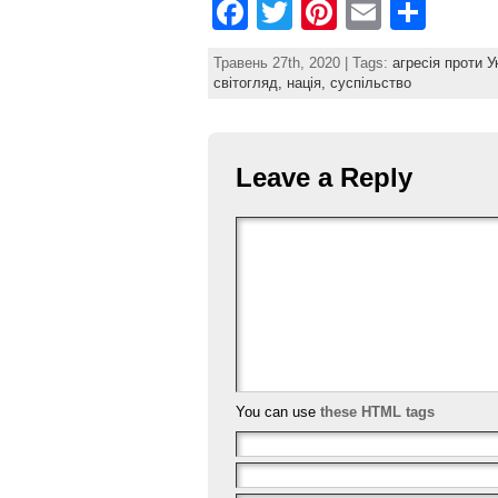
F
T
Pi
E
S
a
w
nt
m
h
Травень 27th, 2020 | Tags:
агресія проти У
c
itt
er
ai
ar
світогляд,
нація,
суспільство
e
er
e
l
e
b
st
Leave a Reply
o
o
k
You can use
these HTML tags