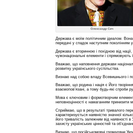
Олександр Сич
Держава є моїм політичним ідеалом. Вона 
передачі у спадок наступним поколінням у
Держава є вторинною і похідною від наці
чужонаціональні елементи і спрямовують ї
Вважаю, що наповнення держави національ
розвитку українського суспільства.
Визнаю над собою владу Всевишнього і пов
Вважаю, що родина і нація є Його творін
взаємопов’язані, а тому будь-які спроби р
Мова є ключовим і формотворчим елементо
неповноцінності є намаганням принизити мо
Сприймаю, що в результаті тривалого пере
характеризується наявністю значної кільк
його тривалість залежним від наявності в
захисту українських цінностей та об’єднан
Визнаю, що російськомовні громадяни Укра