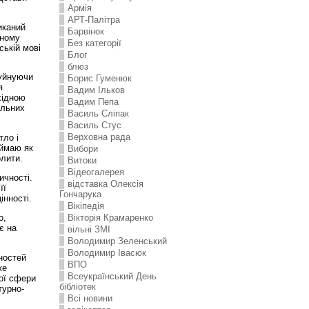
Армія
АРТ-Палітра
иканий
Барвінок
нному
Без категорії
ській мові
Блог
блюз
руйнуючи
Борис Гуменюк
я
Вадим Ільков
хідною
Вадим Пепа
альних
Василь Сліпак
Василь Стус
Верховна рада
тло і
иймаю як
Вибори
олити.
Витоки
Відеогалерея
ичності.
відставка Олексія
її
Гончарука
інності.
Вікіпедія
о,
Вікторія Крамаренко
є на
вільні ЗМІ
Володимир Зеленський
Володимир Івасюк
ностей
ВПО
же
Всеукраїнський День
ної сфери
бібліотек
турно-
Всі новини