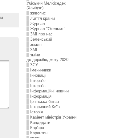
Убіський Мелхіседек
(Хачідзе)
живопис
ий
Життя країни
Журнал
Журнал "Оксамит"
ЗMI про нас
Зеленський
земля
ЗМІ
зміни
до держбюджету-2020
ЗСУ
Іменинники
Інновації
Інтерв'ю
Інтерв'ю
Інформаційні новини
Інформація
Ірпінська битва
Історичний Київ
Історія
Кабінет міністрів України
Кандидати
Кар'єра
Карантин