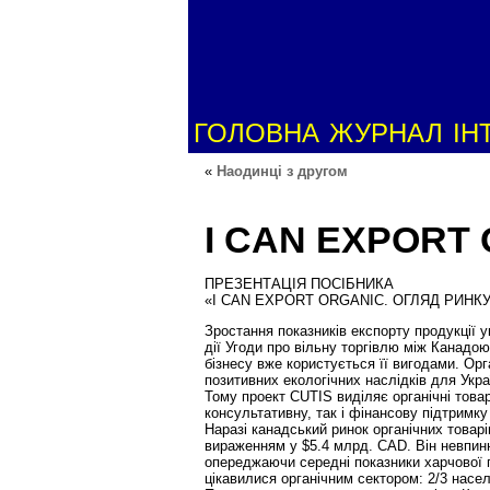
ГОЛОВНА
ЖУРНАЛ
ІН
«
Наодинці з другом
I CAN EXPORT
ПРЕЗЕНТАЦІЯ ПОСІБНИКА
«I CAN EXPORT ORGANIC. ОГЛЯД РИНК
Зростання показників експорту продукції 
дії Угоди про вільну торгівлю між Канадо
бізнесу вже користується її вигодами. Орг
позитивних екологічних наслідків для Укр
Тому проект CUTIS виділяє органічні това
консультативну, так і фінансову підтримк
Наразі канадський ринок органічних товарів
вираженням у $5.4 млрд. CAD. Він невпин
опереджаючи середні показники харчової га
цікавилися органічним сектором: 2/3 насел