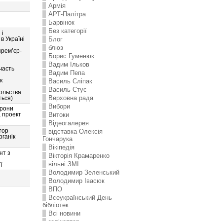
Армія
АРТ-Палітра
Барвінок
Без категорії
 і
Блог
 Україні
блюз
прем’єр-
Борис Гуменюк
Вадим Ільков
участь
Вадим Пепа
к
Василь Сліпак
Василь Стус
вольства
Верховна рада
ться)
Вибори
орони
Витоки
 проект
Відеогалерея
тор
відставка Олексія
рганік
Гончарука
Вікіпедія
нт з
Вікторія Крамаренко
вільні ЗМІ
ї
Володимир Зеленський
Володимир Івасюк
ВПО
Всеукраїнський День
бібліотек
Всі новини