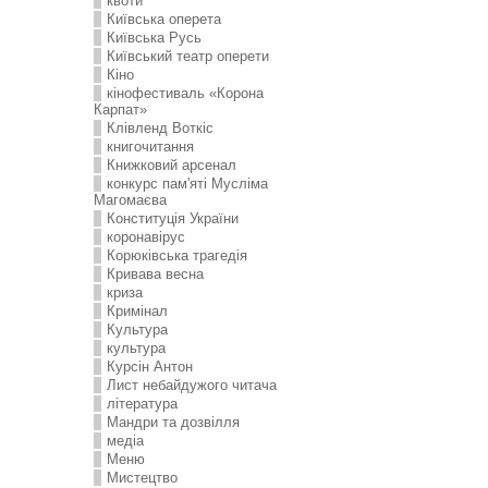
квоти
Київська оперета
Київська Русь
Київський театр оперети
Кіно
кінофестиваль «Корона
Карпат»
Клівленд Воткіс
книгочитання
Книжковий арсенал
конкурс пам'яті Мусліма
Магомаєва
Конституція України
коронавірус
Корюківська трагедія
Кривава весна
криза
Кримінал
Культура
культура
Курсін Антон
Лист небайдужого читача
література
Мандри та дозвілля
медіа
Меню
Мистецтво