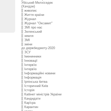
Убіський Мелхіседек
(Хачідзе)
живопис
Життя країни
Журнал
Журнал "Оксамит"
ЗMI про нас
Зеленський
земля
ЗМІ
зміни
до держбюджету-2020
ЗСУ
Іменинники
Інновації
Інтерв'ю
Інтерв'ю
Інформаційні новини
Інформація
Ірпінська битва
Історичний Київ
Історія
Кабінет міністрів України
Кандидати
Кар'єра
Карантин