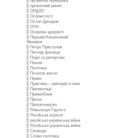
органічна переробка
органічний ринок
ОРДЛО
Особистості
Остап Дроздов
ОУН
Охорона здоров’я
Перший Конопляний
Ярмарок
Петро Приступов
Погляд фахівця
Події та репортажі
Поезія
Політика
Початок весни
Право
Практика – критерій істини
Презентації
ПриватБанк
Проза
Просвітництво
Революція Гідності
Російська агресія
російсько-українська війна
Російсько-українська війна
Свобода
Слово політика