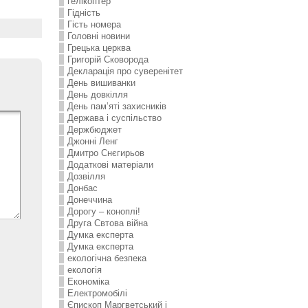
гелікоптер
Гідність
Гість номера
Головні новини
Грецька церква
Григорій Сковорода
Декларація про суверенітет
День вишиванки
День довкілля
День пам’яті захисників
Держава і суспільство
Держбюджет
Джонні Ленг
Дмитро Снєгирьов
Додаткові матеріали
Дозвілля
Донбас
Донеччина
Дорогу – коноплі!
Друга Свтова війна
Думка експерта
Думка експерта
екологічна безпека
екологія
Економіка
Електромобілі
Єпископ Маргветський і