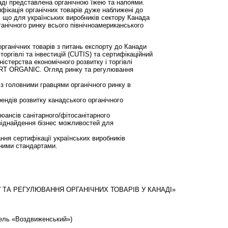
аді представлена органічною їжею та напоями.
фікація органічних товарів дуже наближені до
 що для українських виробників сектору Канада
анічного ринку всього північноамериканського
рганічних товарів з питань експорту до Канади
торгівлі та інвестицій (CUTIS) та сертифікаційний
істерства економічного розвитку і торгівлі
ORT ORGANIC. Огляд ринку та регулювання
із головними гравцями органічного ринку в
ендів розвитку канадського органічного
юансів санітарного/фітосанітарного
 віднайдення бізнес можливостей для
ня сертифікації українських виробників
чними стандартами.
У ТА РЕГУЛЮВАННЯ ОРГАНІЧНИХ ТОВАРІВ У КАНАДІ»
тель «Воздвиженський»)