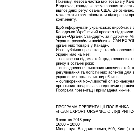
Причому, левова частка цих товарів у Кан
Водночас, канадські регулювання та серти
відповідних регулювань США. Це означає,
може стати трампліном для підкорення орг
континенту.
Щоб інформувати українських виробників о
Канадсько-Український проект з підтримки 
орган «Органік Стандарт», за підтримки Мін
України, розробили посібник «I CAN EXP
органічних товарів у Канаді».
Його публічна презентація та обговорення 
Україні має на меті:
– поширення відомостей щодо основних тр
ринку в останні роки;
– співвіднесення ринкових можливостей, н
регулювання та логістичних аспектів для
українських органічних виробників;
– обговорення можливостей співфінансуван
органічних товарів за канадськими органі
Програма презентації прикладена нижче.
ПРОГРАМА ПРЕЗЕНТАЦІЇ ПОСІБНИКА
«I CAN EXPORT ORGANIC. ОГЛЯД РИНК
9 жовтня 2018 року
16:00 – 18:00
Місце: вул. Воздвиженська, 60А, Київ (го