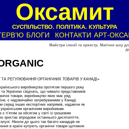
Оксамит
СУСПІЛЬСТВО. ПОЛІТИКА. КУЛЬТУРА
ТЕРВ’Ю
БЛОГИ
КОНТАКТИ
АРТ-ОКС
Майстри ілюзії та оркестр. Магічне шоу дл
д
 ORGANIC
У ТА РЕГУЛЮВАННЯ ОРГАНІЧНИХ ТОВАРІВ У КАНАДІ»
українського виробництва протягом першого року
ю та Україною свідчать, що чимало представників
анічні товари, виробництво яких має ряд
аїни, є надзвичайно затребуваними у Канаді.
ри серед інших експортних напрямів, надаючи як
у українським органічним виробникам.
 є п’ятим за обсягом у світі із грошовим
но зростає впродовж останнього десятиліття,
лузі. Ніколи до цього так багато канадців не
ення в країні купують органічні товари щотижня.