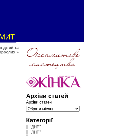
АМИТ
я дітей та
орослих
»
Архіви статей
Архіви статей
Категорії
"ДНР"
"ЛНР"