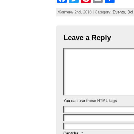
a
w
nt
m
h
Жовтень 2nd, 2018 | Category:
Events,
Всі
c
itt
er
ai
ar
e
er
e
l
e
b
st
Leave a Reply
o
o
k
You can use
these HTML tags
Captcha
*