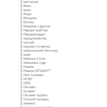
мистецтво
Мова
мова
Мода
Молдова
Музика
Наодинці з другом
Народні майстри
Народовладдя
народознавство
настрій
наукова п’ятирічка
національний світогляд
нація
Небесна Сотня
незалежні суди
Новини
Новини OKSAMYT
Нові Санжари
НСЖУ
НУШ
Оксамит
оксамит
Оксамит журнал
Олексій Гончарук
оперета