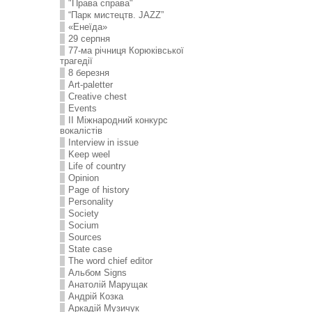
"Права справа"
“Парк мистецтв. JAZZ”
«Енеїда»
29 серпня
77-ма річниця Корюківської
трагедії
8 березня
Art-paletter
Creative chest
Events
II Міжнародний конкурс
вокалістів
Interview in issue
Keep weel
Life of country
Opinion
Page of history
Personality
Society
Socium
Sources
State case
The word chief editor
Альбом Signs
Анатолій Марущак
Андрій Козка
Аркадій Музичук