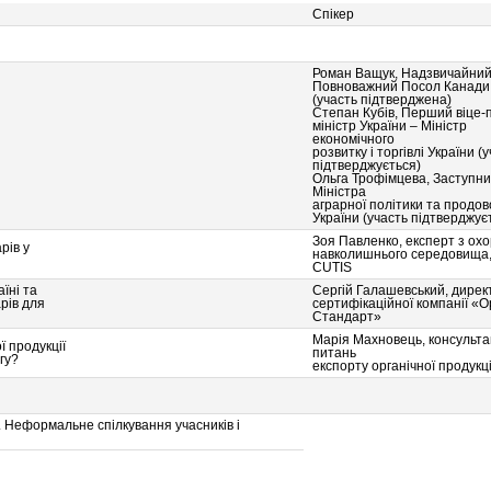
Спікер
Роман Ващук, Надзвичайний
Повноважний Посол Канади в
(участь підтверджена)
Степан Кубів, Перший віце-
міністр України – Міністр
економічного
розвитку і торгівлі України (
підтверджується)
Ольга Трофімцева, Заступни
Міністра
аграрної політики та продо
України (участь підтверджує
Зоя Павленко, експерт з ох
рів у
навколишнього середовища,
CUTIS
їні та
Сергій Галашевський, дирек
рів для
сертифікаційної компанії «О
Стандарт»
Марія Махновець, консульта
ї продукції
питань
гу?
експорту органічної продукці
 Неформальне спілкування учасників і