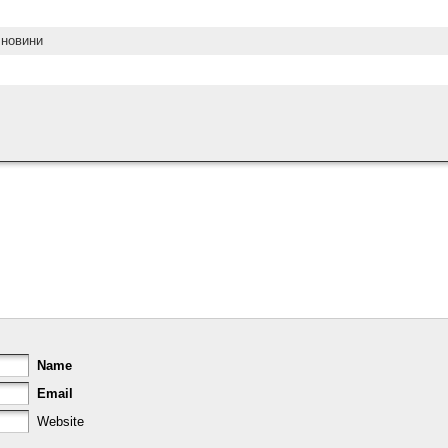
 новини
Name
Email
Website