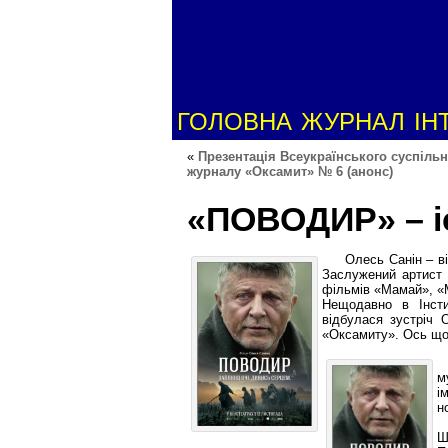
ГОЛОВНА
ЖУРНАЛ
ІН
«
Презентація Всеукраїнського суспіль
журналу «Оксамит» № 6 (анонс)
«ПОВОДИР» – іс
Олесь Санін – відо
Заслужений артист 
фільмів «Мамай», «М
Нещодавно в Інстит
відбулася зустріч 
«Оксамиту». Ось що
м
і
н
В
Ш