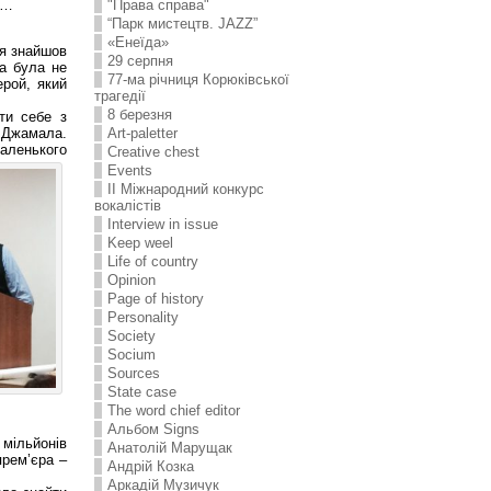
н…
"Права справа"
“Парк мистецтв. JAZZ”
«Енеїда»
 я знайшов
29 серпня
ба була не
77-ма річниця Корюківської
ерой, який
трагедії
8 березня
ти себе з
Art-paletter
а Джамала.
маленького
Creative chest
Events
II Міжнародний конкурс
вокалістів
Interview in issue
Keep weel
Life of country
Opinion
Page of history
Personality
Society
Socium
Sources
State case
The word chief editor
Альбом Signs
 мільйонів
Анатолій Марущак
прем’єра –
Андрій Козка
Аркадій Музичук