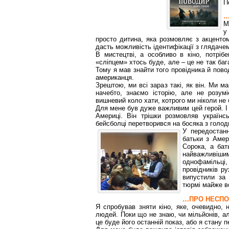
П
…
М
у
просто дитина, яка розмовляє з акцентом
дасть можливість ідентифікації з глядаче
В мистецтві, а особливо в кіно, потріб
«сліпцем» хтось буде, але – це не так ба
Тому я мав знайти того провідника й пово
американця.
Зрештою, ми всі зараз такі, як він. Ми ма
начебто, знаємо історію, але не розу
вишневий коло хати, котрого ми ніколи не 
Для мене був дуже важливим цей герой. І
Америці. Він трішки розмовляв українс
бейсболці перетворився на босяка з голод
У передостанн
батьки з Амер
Сорока, а бат
найважливіш
однофамільці,
провідників ру
випустили за 
тюрмі майже в
…ПРО НЕСПОД
Я спробував зняти кіно, яке, очевидно,
людей. Поки що не знаю, чи мільйонів, а
це буде його останній показ, або я стану