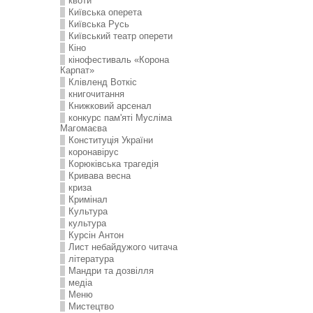
квоти
Київська оперета
Київська Русь
Київський театр оперети
Кіно
кінофестиваль «Корона
Карпат»
Клівленд Воткіс
книгочитання
Книжковий арсенал
конкурс пам'яті Мусліма
Магомаєва
Конституція України
коронавірус
Корюківська трагедія
Кривава весна
криза
Кримінал
Культура
культура
Курсін Антон
Лист небайдужого читача
література
Мандри та дозвілля
медіа
Меню
Мистецтво