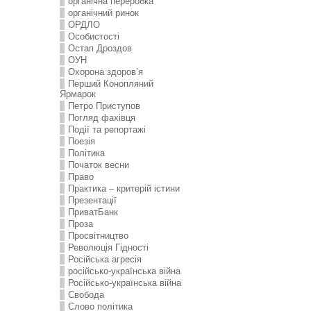
органічна переробка
органічний ринок
ОРДЛО
Особистості
Остап Дроздов
ОУН
Охорона здоров’я
Перший Конопляний
Ярмарок
Петро Приступов
Погляд фахівця
Події та репортажі
Поезія
Політика
Початок весни
Право
Практика – критерій істини
Презентації
ПриватБанк
Проза
Просвітництво
Революція Гідності
Російська агресія
російсько-українська війна
Російсько-українська війна
Свобода
Слово політика