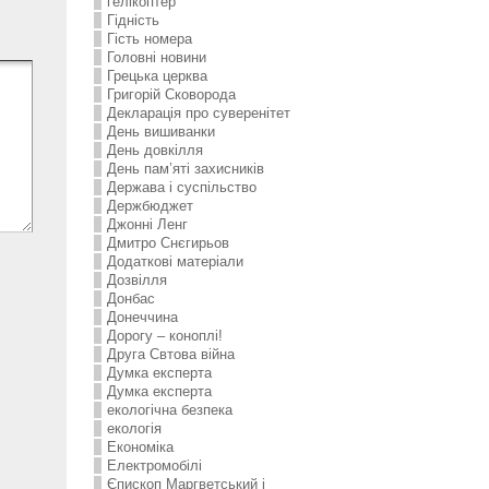
гелікоптер
Гідність
Гість номера
Головні новини
Грецька церква
Григорій Сковорода
Декларація про суверенітет
День вишиванки
День довкілля
День пам’яті захисників
Держава і суспільство
Держбюджет
Джонні Ленг
Дмитро Снєгирьов
Додаткові матеріали
Дозвілля
Донбас
Донеччина
Дорогу – коноплі!
Друга Свтова війна
Думка експерта
Думка експерта
екологічна безпека
екологія
Економіка
Електромобілі
Єпископ Маргветський і