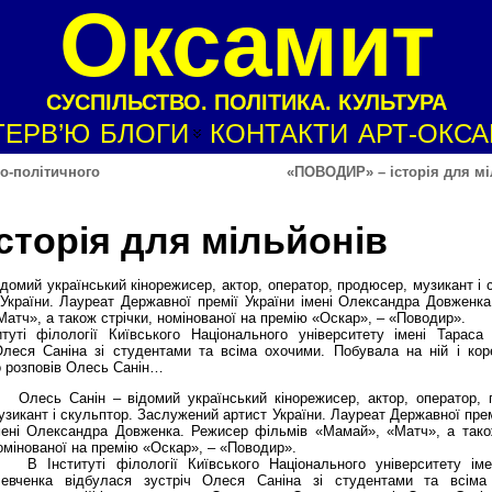
Оксамит
СУСПІЛЬСТВО. ПОЛІТИКА. КУЛЬТУРА
ТЕРВ’Ю
БЛОГИ
КОНТАКТИ
АРТ-ОКС
но-політичного
«ПОВОДИР» – історія для мі
торія для мільйонів
мий український кінорежисер, актор, оператор, продюсер, музикант і 
України. Лауреат Державної премії України імені Олександра Довженк
атч», а також стрічки, номінованої на премію «Оскар», – «Поводир».
уті філології Київського Національного університету імені Тараса
Олеся Саніна зі студентами та всіма охочими. Побувала на ній і кор
 розповів Олесь Санін…
Олесь Санін – відомий український кінорежисер, актор, оператор,
узикант і скульптор. Заслужений артист України. Лауреат Державної прем
мені Олександра Довженка. Режисер фільмів «Мамай», «Матч», а також
омінованої на премію «Оскар», – «Поводир».
 Інституті філології Київського Національного університету іме
евченка відбулася зустріч Олеся Саніна зі студентами та всіма