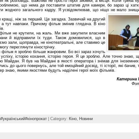
я як розповідь. Важливі не просто герої зйомки, а місця. Коли треба б
проблемою, що нема де поставити штатив для камери, бо зараз ці хатк
ти жодного загального кадру. Я усвідомлював, що ніщо не мало знищи
и кращі, ніж за перший. Це загадка. Зазвичай на другий
а тут навпаки. Причому фільм змінив глядача. В кіно
ів.
фільм не крутили, на жаль. Ми вже закупили власним
крани й відправили їх туди. Також домовилися, що в
мо зали, щоправда, не кінотеатральні, але ставимо це
могу переглянути кінострічку.
й фільм я зроблю більше жанровим. Бо всі зараз хочуть
 успіху, історію кохання, історію героя. Я це зроблю. Але точно знаю, 
ро Майдан. Я був на Майдані в якості оператора і знімав для іноземних
лись до цього повернусь, але той емоційний досвід, ті історії, які бачив, 
р знаю, якими якостями будуть наділені герої моїх фільмів.
Катерина 
Фот
#український#кінопрокат
| Category:
Кіно,
Новини