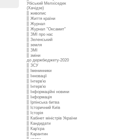
Убіський Мелхіседек
(Хачідзе)
живопис
Життя країни
Журнал
Журнал "Оксамит"
ЗMI про нас
Зеленський
земля
ЗМІ
зміни
до держбюджету-2020
ЗСУ
Іменинники
Інновації
Інтерв'ю
Інтерв'ю
Інформаційні новини
Інформація
Ірпінська битва
Історичний Київ
Історія
Кабінет міністрів України
Кандидати
Кар'єра
Карантин