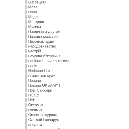
мистецтво
Мова
мова
Мода
Молдова
Музика
Наодинці з другом
Народні майстри
Народовладдя
народознавство
настрій
наукова п’ятирічка
національний світогляд
нація
Небесна Сотня
незалежні суди
Новини
Новини OKSAMYT
Нові Санжари
НСЖУ
НУШ
Оксамит
оксамит
Оксамит журнал
Олексій Гончарук
оперета