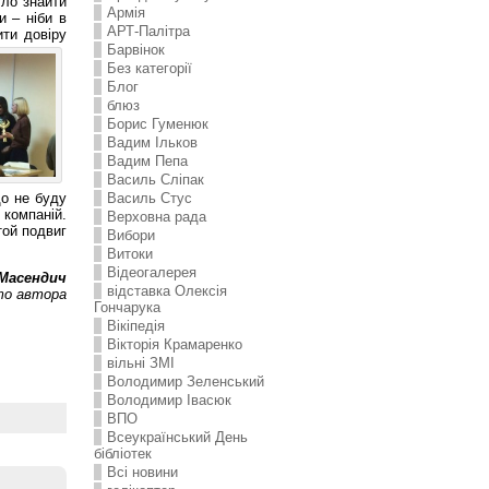
уло знайти
Армія
и – ніби в
АРТ-Палітра
ти довіру
Барвінок
Без категорії
Блог
блюз
Борис Гуменюк
Вадим Ільков
Вадим Пепа
Василь Сліпак
що не буду
Василь Стус
 компаній.
Верховна рада
той подвиг
Вибори
Витоки
Відеогалерея
Масендич
відставка Олексія
о автора
Гончарука
Вікіпедія
Вікторія Крамаренко
вільні ЗМІ
Володимир Зеленський
Володимир Івасюк
ВПО
Всеукраїнський День
бібліотек
Всі новини