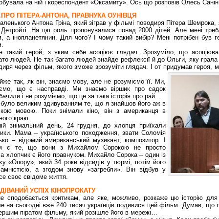
обувала на ній і кореспондент «Оксамиту». Ось що розповів Олесь Сані
ПРО ПІТЕРА-АНТОНА, ПРАВНУКА ОУНІВЦЯ
аленького Антона Гріна, який зіграв у фільмі поводиря Пітера Шемрока,
 Детройті. На цю роль пропонувалися понад 2000 дітей. Але мені тре
, а інопланетянин. Для чого? І чому такий вибір? Мені потрібен був г
м.
ен такий герой, з яким себе асоціює глядач. Зрозуміло, що асоціюва
гато людей. Не так багато людей знайде рефлексії й до Ольги, яку грал
диря через фільм, якого зможе зрозуміти глядач. І от придумав героя, 
йже так, як він, знаємо мову, але не розуміємо її. Ми,
міємо, що є насправді. Ми знаємо віршик про садок
бачили і не розуміємо, що це за така історія про рай…
 було великим здивуванням те, що я знайшов його аж в
ькою мовою. Поки знімали кіно, він з американця в
ного краю.
ій знімальний день, 24 грудня, до хлопця приїхали
ики. Мама – українського походження, звати Соломія
ько – відомий американський музикант, композитор. І
им є те, що вони з Михайлом Сорокою не просто
 а хлопчик є його правнуком. Михайло Сорока – один із
ху «Опору», який 34 роки відсидів у тюрмі, потім його
амністією, а згодом знову «загребли». Він відбув у
се своє свідоме життя.
ІВАНИЙ УСПІХ КІНОПРОКАТУ
 не сподобається критикам, але яке, можливо, розкаже цю історію для
ле на сьогодні вже 240 тисяч українців подивися цей фільм. Думав, що 
 першим піратом фільму, який розішле його в мережі…