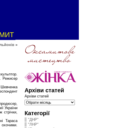
АМИТ
льйонів
»
скульптор.
а. Режисер
 Шевченка
Архіви статей
еспондент
Архіви статей
 продюсер,
ії України
Категорії
 стрічки,
"ДНР"
ні Тараса
"ЛНР"
 охочими.