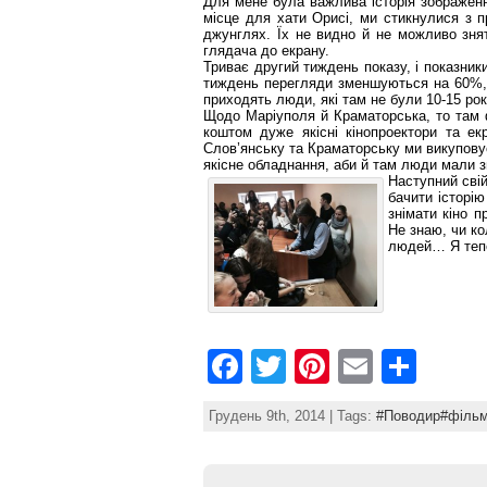
Для мене була важлива історія зображенн
місце для хати Орисі, ми стикнулися з 
джунглях. Їх не видно й не можливо зня
глядача до екрану.
Триває другий тиждень показу, і показник
тиждень перегляди зменшуються на 60%, 
приходять люди, які там не були 10-15 рок
Щодо Маріуполя й Краматорська, то там 
коштом дуже якісні кінопроектори та е
Слов’янську та Краматорську ми викуповує
якісне обладнання, аби й там люди мали з
Наступний сві
бачити історію
знімати кіно п
Не знаю, чи ко
людей… Я тепе
F
T
Pi
E
S
a
w
nt
m
h
Грудень 9th, 2014 | Tags:
#Поводир#фільм
c
itt
er
ai
ar
e
er
e
l
e