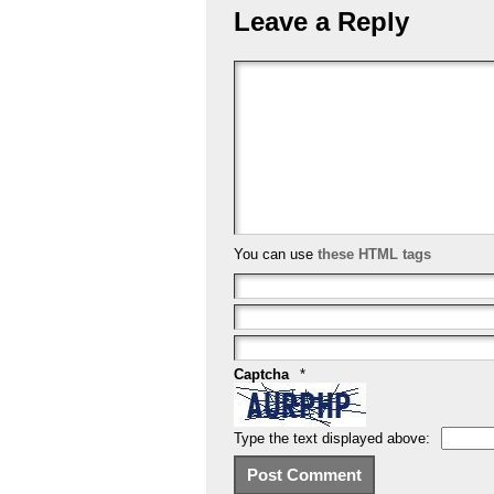
b
st
Leave a Reply
o
o
k
You can use
these HTML tags
Captcha
*
Type the text displayed above: