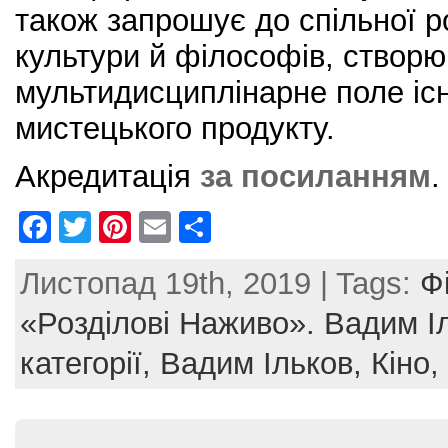
також запрошує до спільної р
культури й філософів, створ
мультидисциплінарне поле іс
мистецького продукту.
Акредитація
за посиланням
.
F
T
Pi
E
S
a
w
nt
m
h
Листопад 19th, 2019 | Tags:
Ф
c
itt
er
ai
ar
e
er
e
l
e
«Розділові Наживо». Вадим І
b
st
категорії,
Вадим Ільков,
Кіно,
o
o