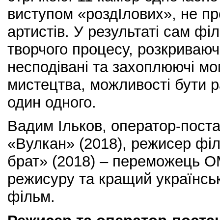
виступом «роздІлових», не п
артистів. У результаті сам ф
творчого процесу, розкриваю
несподівані та захоплюючі м
мистецтва, можливості бути р
один одного.
Вадим Ільков, оператор-пост
«Вулкан» (2018), режисер фі
брат» (2018) – переможець 
режисуру та кращий українс
фільм.