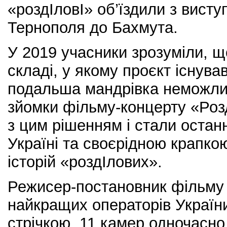
«роздІловІ» об’їздили з висту
Тернополя до Бахмута.
У 2019 учасники зрозуміли, що
складі, у якому проєкт існував
подальша мандрівка неможли
зйомки фільму-концерту «Розд
з цим рішенням і стали остан
Україні та своєрідною крапкою
історій «роздІлових».
Режисер-постановник фільму 
найкращих операторів Україн
стрічкою. 11 камер одночасно