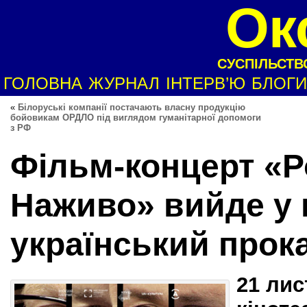
Ок
СУСПІЛЬСТВО
ГОЛОВНА
ЖУРНАЛ
ІНТЕРВ’Ю
БЛОГИ
«
Білоруські компанії постачають власну продукцію
бойовикам ОРДЛО під виглядом гуманітарної допомоги
з РФ
Фільм-концерт «Р
Наживо» вийде у
український прока
21 лис