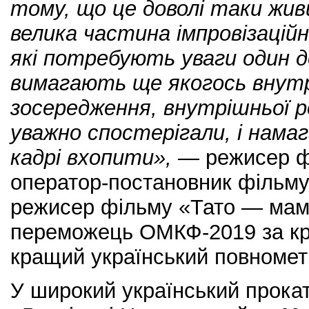
тому, що це доволі таки жив
велика частина імпровізацій
які потребують уваги один до
вимагають ще якогось внут
зосередження, внутрішньої ро
уважно спостерігали, і нама
кадрі вхопити», —
режисер ф
оператор-постановник фільму
режисер фільму «Тато — мами
переможець ОМКФ-2019 за кр
кращий український повноме
У широкий український прока