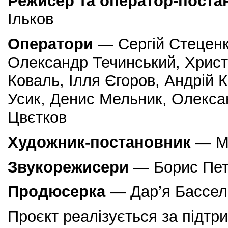
Режисер та оператор-поста
Ільков
Оператори
— Сергій Стеценк
Олександр Течинський, Христи
Коваль, Ілля Єгоров, Андрій 
Усик, Денис Мельник, Олекса
Цвєтков
Художник-постановник
— Ми
Звукорежисери
— Борис Пете
Продюсерка
— Дар’я Бассел
Проєкт реалізується за підтр