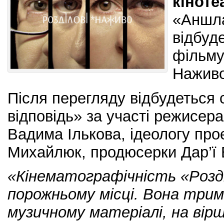
кіноте
«Аншл
відбуд
фільму
Наживо
Після перегляду відбудеться 
відповідь» за участі режисер
Вадима Ількова, ідеологу про
Михайлюк, продюсерки Дар’ї 
«Кінематографічність «Розді
порожньому місці. Вона три
музичному матеріалі, на віршах