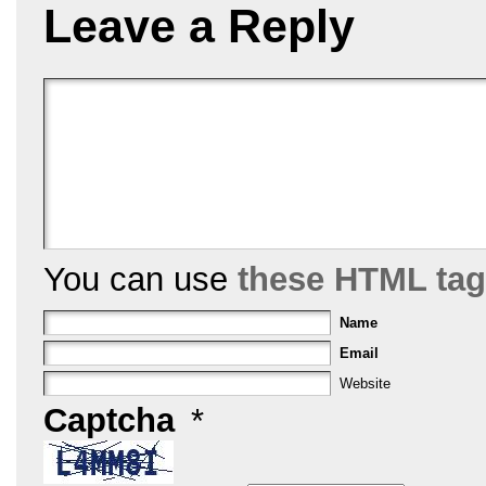
k
Leave a Reply
You can use
these HTML ta
Name
Email
Website
Captcha
*