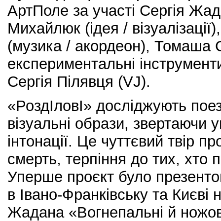
АртПоле за участі Сергія Жада
Михайлюк (ідея / візуалізації
(музика / акордеон), Томаша С
експериментальні інструменти
Сергія Пілявця (VJ).
«РоздІловІ» досліджують поез
візуальні образи, звертаючи у
інтонації. Це чуттєвий твір пр
смерть, терпіння до тих, хто 
Уперше проєкт було презентов
в Івано-Франківську та Києві н
Жадана «Вогнепальні й ножові