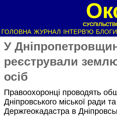
Ок
СУСПІЛЬСТВО
ГОЛОВНА
ЖУРНАЛ
ІНТЕРВ’Ю
БЛОГИ
У Дніпропетровщин
реєстрували земл
осіб
Правоохоронці проводять об
Дніпровського міської ради т
Держгеокадастра в Дніпровськ