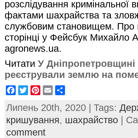
розслідування кримінальної 
фактами шахрайства та злов
службовим становищем. Про ц
сторінці у Фейсбук Михайло 
agronews.ua.
Читати
У Дніпропетровщині
реєстрували землю на поме
F
T
Pi
E
S
a
w
nt
m
h
Липень 20th, 2020 | Tags:
Дер
c
itt
er
ai
ar
e
er
e
l
e
кришування
,
шахрайство
| Ca
b
st
comment