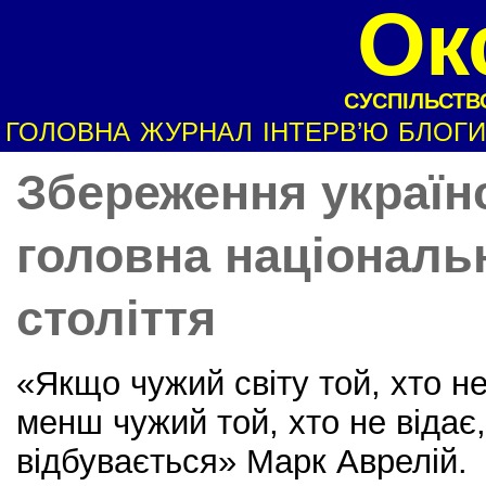
Ок
СУСПІЛЬСТВО
ГОЛОВНА
ЖУРНАЛ
ІНТЕРВ’Ю
БЛОГИ
Збереження українс
головна національн
століття
«Якщо чужий світу той, хто не
менш чужий той, хто не відає
відбувається» Марк Аврелій.