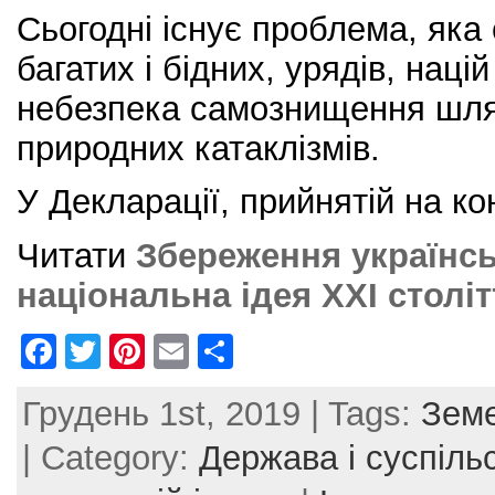
Сьогодні існує проблема, яка
багатих і бідних, урядів, наці
небезпека самознищення шля
природних катаклізмів.
У Декларації, прийнятій на к
Читати
Збереження українсь
національна ідея XXI століт
F
T
Pi
E
S
a
w
nt
m
h
Грудень 1st, 2019 | Tags:
Земе
c
itt
er
ai
ar
e
er
e
l
e
| Category:
Держава і суспіль
b
st