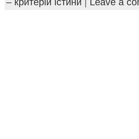
– критерій істини
|
Leave a c
o
o
k