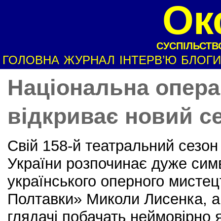
Ок
СУСПІЛЬСТВО
ГОЛОВНА
ЖУРНАЛ
ІНТЕРВ’Ю
БЛОГИ
Національна опера
відкриває новий се
Свій 158-й театральний сезо
України розпочинає дуже симв
українського оперного мисте
Полтавки» Миколи Лисенка, а
глядачі побачать неймовірно 