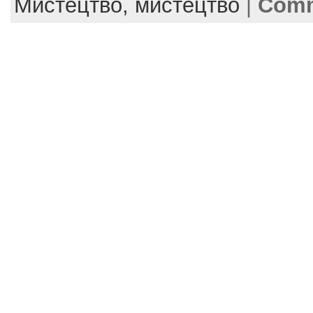
Мистецтво,
мистецтво
|
Comm
o
o
k