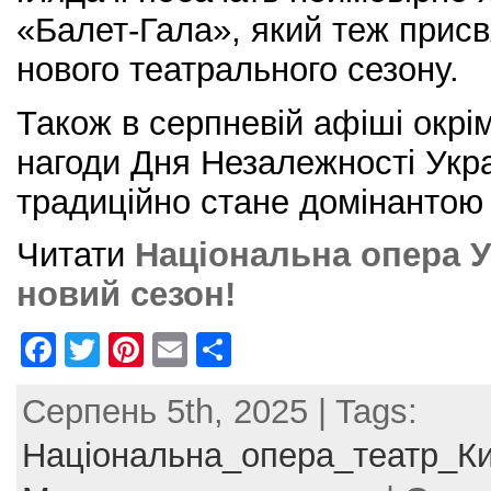
«Балет-Гала», який теж прис
нового театрального сезону.
Також в серпневій афіші окрі
нагоди Дня Незалежності Укра
традиційно стане домінантою
Читати
Національна опера У
новий сезон!
F
T
Pi
E
S
a
w
nt
m
h
Серпень 5th, 2025 | Tags:
c
itt
er
ai
ar
e
er
e
l
e
Національна_опера_театр_Ки
b
st