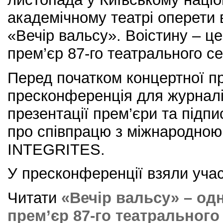
академічному театрі оперети 
«Вечір вальсу». Воістину – це
прем’єр 87-го театрального се
Перед початком концертної п
пресконференція для журналіс
презентації прем’єри та під
про співпрацю з міжнародно
INTEGRITES.
У пресконференції взяли учас
Читати
«Вечір вальсу» – од
прем’єр 87-го театрального