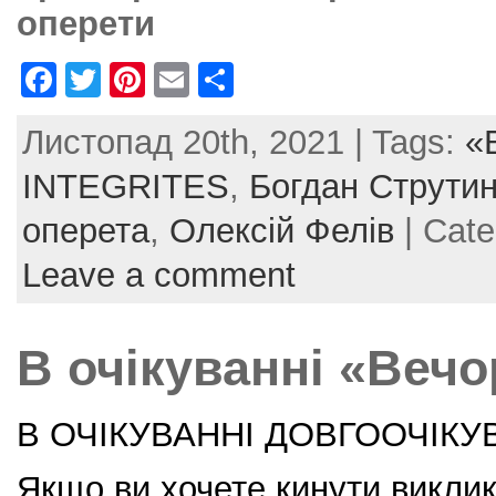
оперети
F
T
Pi
E
S
a
w
nt
m
h
Листопад 20th, 2021 | Tags:
«
c
itt
er
ai
ar
e
er
e
l
e
INTEGRITES
,
Богдан Струти
b
st
оперета
,
Олексій Фелів
| Cat
o
Leave a comment
o
k
В очікуванні «Веч
В ОЧІКУВАННІ ДОВГООЧІКУ
Якщо ви хочете кинути виклик 