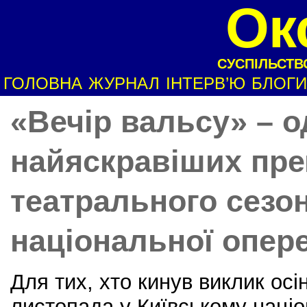
Ок
СУСПІЛЬСТВО
ГОЛОВНА
ЖУРНАЛ
ІНТЕРВ’Ю
БЛОГИ
«Вечір вальсу» – о
найяскравіших пре
театрального сезо
національної опер
Для тих, хто кинув виклик осі
листопада у Київському наці