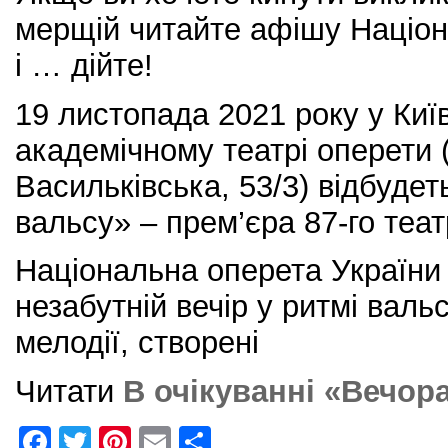
мерщій читайте афішу Націон
і … дійте!
19 листопада 2021 року у Ки
академічному театрі оперети 
Васильківська, 53/3) відбудет
вальсу» – прем’єра 87-го теат
Національна оперета України
незабутній вечір у ритмі валь
мелодії, створені
Читати
В очікуванні «Вечор
F
T
Pi
E
S