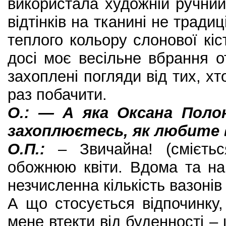
використала художній ручний
відтінків на тканині не традиц
теплого кольору слонової кі
досі моє весільне вбрання 
захоплені погляди від тих, хт
раз побачити.
О.: — А яка Оксана Поло
захоплюєтесь, як любите
О.П.:
– Звичайна! (смієтьс
обожнюю квіти. Вдома та на
незчисленна кількість вазонів 
А що стосується відпочинку
мене втекти від буденності – 