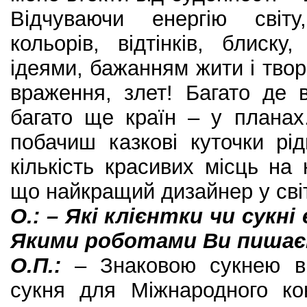
Відчуваючи енергію світ
кольорів, відтінків, блиск
ідеями, бажанням жити і твор
враження, злет! Багато де 
багато ще країн – у планах.
побачиш казкові куточки рі
кількість красивих місць на 
що найкращий дизайнер у світ
О.: – Які клієнтки чи сукн
Якими роботами Ви пишає
О.П.:
– Знаковою сукнею в 
сукня для Міжнародного ко