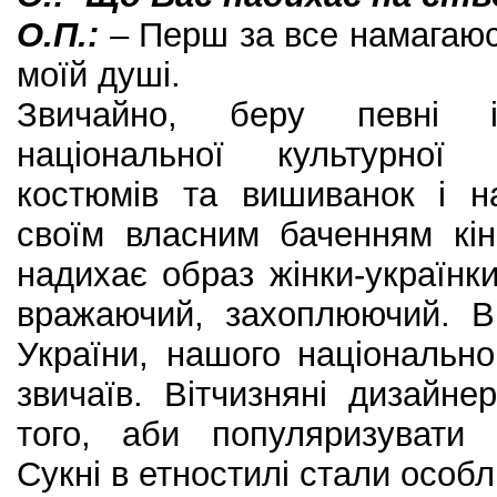
О.П.:
– Перш за все намагаюс
моїй душі.
Звичайно, беру певні і
національної культурної
костюмів та вишиванок і н
своїм власним баченням кін
надихає образ жінки-українки
вражаючий, захоплюючий. В
України, нашого національног
звичаїв. Вітчизняні дизайн
того, аби популяризувати 
Сукні в етностилі стали особ