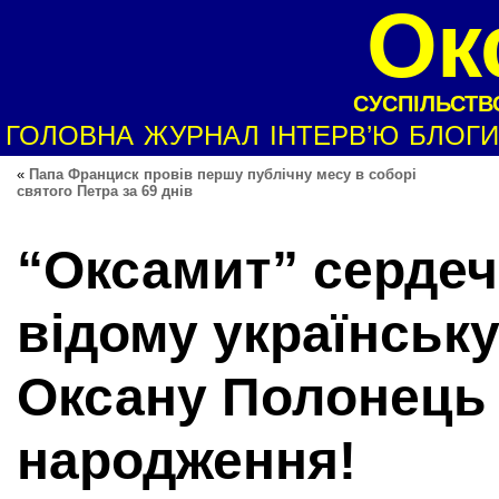
Ок
СУСПІЛЬСТВО
ГОЛОВНА
ЖУРНАЛ
ІНТЕРВ’Ю
БЛОГИ
«
Папа Франциск провів першу публічну месу в соборі
святого Петра за 69 днів
“Оксамит” сердеч
відому українськ
Оксану Полонець
народження!