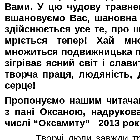
Вами. У цю чудову травне
вшановуємо Вас, шановна
здійснюється усе те, про 
мріється тепер! Хай мно
множиться подвижницька п
зігріває ясний світ і сла
творча праця, людяність,
серце!
Пропонуємо нашим читачам
з пані Оксаною, надруков
числі “Оксамиту” 2013 рок
Творчі люди завжди трішк