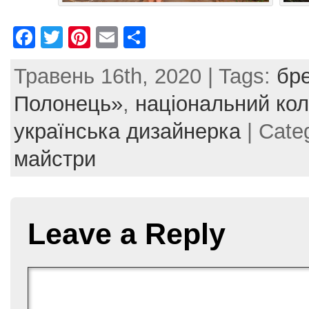
F
T
Pi
E
S
a
w
nt
m
h
Травень 16th, 2020 | Tags:
бр
c
itt
er
ai
ar
e
er
e
l
e
Полонець»
,
національний кол
b
st
українська дизайнерка
| Cate
o
майстри
o
k
Leave a Reply