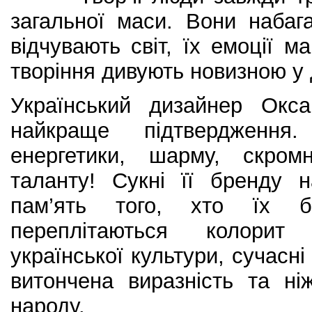
загальної маси. Вони набаг
відчувають світ, їх емоції м
творіння дивують новизною у 
Український дизайнер Окс
найкраще підтвердження.
енергетики, шарму, скром
таланту! Сукні її бренду 
пам’ять того, хто їх 
переплітаються колорит 
української культури, сучасні 
витончена виразність та ні
народу.