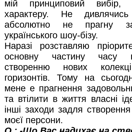
мій принциповий вибір,
характеру. Не дивлячис
абсолютно не прагну з
українського шоу-бізу.
Наразі розставляю пріори
основну частину часу пр
створенню нових колекці
горизонтів. Тому на сього
мене е прагнення задовольн
та втілити в життя власні іде
інші заходи задля створення
моєї персони.
О.: -Що Вас надихає на ст