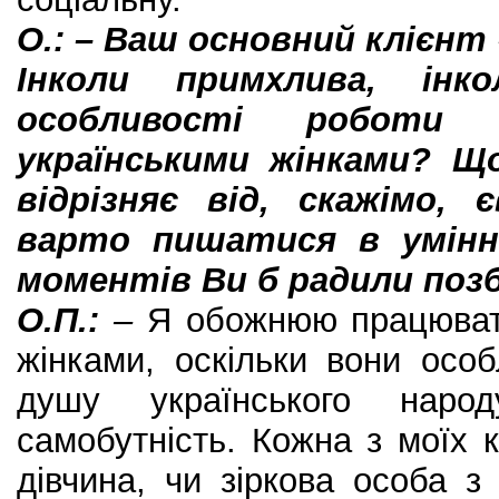
О.: – Ваш основний клієнт 
Інколи примхлива, інк
особливості робот
українськими жінками? Що
відрізняє від, скажімо,
варто пишатися в умінні
моментів Ви б радили поз
О.П.:
–
Я обожнюю працюват
жінками, оскільки вони осо
душу українського народ
самобутність. Кожна з моїх к
дівчина, чи зіркова особа 