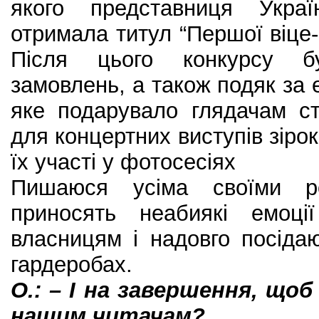
якого представниця Укра
отримала титул “Першої віце-
Після цього конкурсу бу
замовлень, а також подяк за 
яке подарувало глядачам с
для концертних виступів зірок
їх участі у фотосесіях
Пишаюся усіма своїми р
приносять неабиякі емоці
власницям і надовго посіда
гардеробах.
О.: – І на завершення, що
нашим читачам?