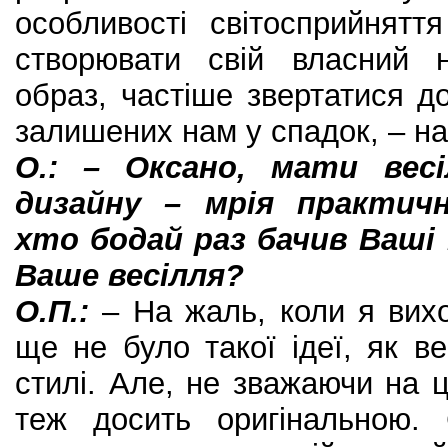
особливості світосприйнятт
створювати свій власний 
образ, частіше звертатися д
залишених нам у спадок, – на
О.: – Оксано, мати вес
дизайну – мрія практичн
хто бодай раз бачив Ваші 
Ваше весілля?
О.П.:
– На жаль, коли я вихо
ще не було такої ідеї, як в
стилі. Але, не зважаючи на ц
теж досить оригінальною.