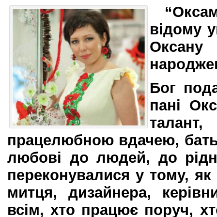
“Окса
відому у
Оксану
народже
Бог под
пані Ок
талант
працелюбною вдачею, бать
любові до людей, до рідн
переконувалися у тому, я
митця, дизайнера, керівн
всім, хто працює поруч, х