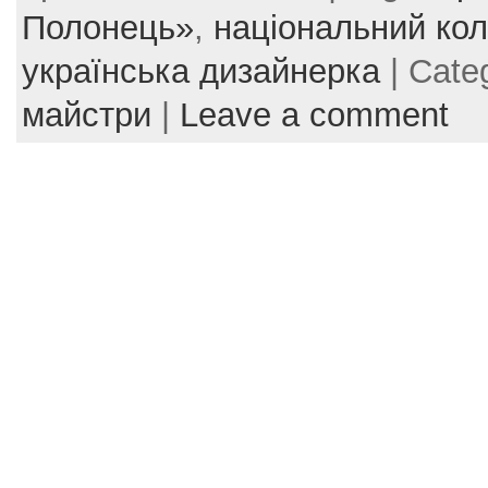
e
er
e
l
e
Полонець»
,
національний кол
b
st
українська дизайнерка
| Cate
o
майстри
|
Leave a comment
o
k