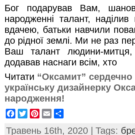
Бог подарував Вам, шанов
народженні талант, наділи
вдачею, батьки навчили пова
до рідної землі. Ми не раз пе
Ваш талант людини-митця, 
додавав наснаги всім, хто
Читати
“Оксамит” сердечно 
українську дизайнерку Окс
народження!
F
T
Pi
E
S
a
w
nt
m
h
Травень 16th, 2020 | Tags:
бр
c
itt
er
ai
ar